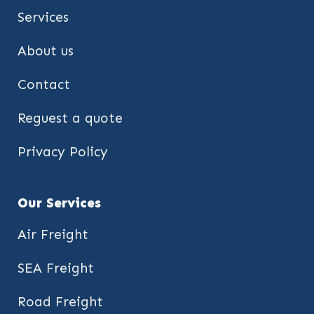
Services
About us
Contact
Reguest a quote
Privacy Policy
Our Services
Air Freight
SEA Freight
Road Freight