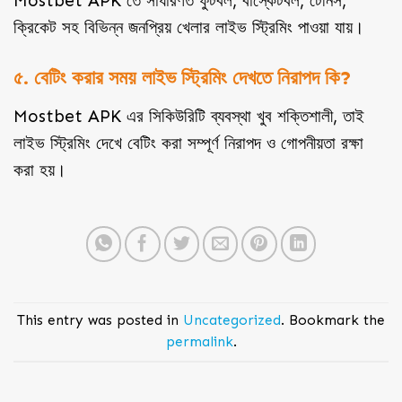
Mostbet APK তে সাধারণত ফুটবল, বাস্কেটবল, টেনিস,
ক্রিকেট সহ বিভিন্ন জনপ্রিয় খেলার লাইভ স্ট্রিমিং পাওয়া যায়।
৫. বেটিং করার সময় লাইভ স্ট্রিমিং দেখতে নিরাপদ কি?
Mostbet APK এর সিকিউরিটি ব্যবস্থা খুব শক্তিশালী, তাই
লাইভ স্ট্রিমিং দেখে বেটিং করা সম্পূর্ণ নিরাপদ ও গোপনীয়তা রক্ষা
করা হয়।
This entry was posted in
Uncategorized
. Bookmark the
permalink
.