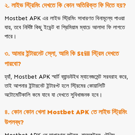
২. লাইভ স্ট্রিমিং দেখতে কি কোন অতিরিক্ত ফি দিতে হয়?
Mostbet APK এর লাইভ স্ট্রিমিং সাধারণত বিনামূল্যে পাওয়া
যায়, তবে নির্দিষ্ট কিছু ইভেন্ট বা প্রিমিয়াম ম্যাচে আলাদা ফি লাগতে
পারে।
৩. আমার ইন্টারনেট স্লো, আমি কি Still স্ট্রিম দেখতে
পারবো?
হ্যাঁ, Mostbet APK স্মার্ট ব্যান্ডউইথ ম্যানেজমেন্ট সরবরাহ করে,
তাই আপনার ইন্টারনেট ইন্টারপ্ট হলে স্ট্রিমের কোয়ালিটি
অটোমেটিকালি কমে যাবে যা দেখতে সুবিধাজনক হবে।
৪. কোন কোন খেলা Mostbet APK তে লাইভ স্ট্রিমিং
উপলব্ধ?