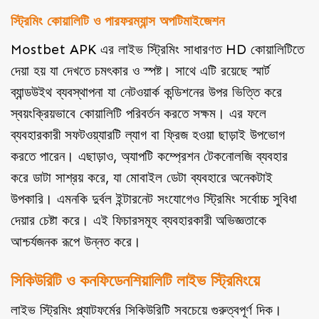
স্ট্রিমিং কোয়ালিটি ও পারফরম্যান্স অপটিমাইজেশন
Mostbet APK এর লাইভ স্ট্রিমিং সাধারণত HD কোয়ালিটিতে
দেয়া হয় যা দেখতে চমৎকার ও স্পষ্ট। সাথে এটি রয়েছে স্মার্ট
ব্যান্ডউইথ ব্যবস্থাপনা যা নেটওয়ার্ক কন্ডিশনের উপর ভিত্তি করে
স্বয়ংক্রিয়ভাবে কোয়ালিটি পরিবর্তন করতে সক্ষম। এর ফলে
ব্যবহারকারী সফটওয়্যারটি ল্যাগ বা ফ্রিজ হওয়া ছাড়াই উপভোগ
করতে পারেন। এছাড়াও, অ্যাপটি কম্প্রেশন টেকনোলজি ব্যবহার
করে ডাটা সাশ্রয় করে, যা মোবাইল ডেটা ব্যবহারে অনেকটাই
উপকারি। এমনকি দুর্বল ইন্টারনেট সংযোগেও স্ট্রিমিং সর্বোচ্চ সুবিধা
দেয়ার চেষ্টা করে। এই ফিচারসমূহ ব্যবহারকারী অভিজ্ঞতাকে
আশ্চর্যজনক রূপে উন্নত করে।
সিকিউরিটি ও কনফিডেনশিয়ালিটি লাইভ স্ট্রিমিংয়ে
লাইভ স্ট্রিমিং প্ল্যাটফর্মের সিকিউরিটি সবচেয়ে গুরুত্বপূর্ণ দিক।