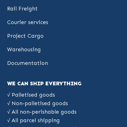
Rail Freight
Courier services
Project Cargo
Warehousing
Documentation
WE CAN SHIP EVERYTHING
√ Palletised goods
√ Non-palletised goods
√ All non-perishable goods
√ All parcel shipping