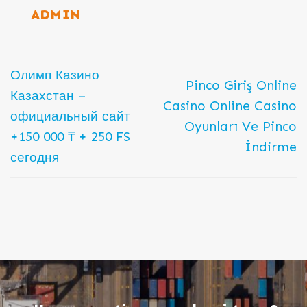
ADMIN
Олимп Казино
Pinco Giriş Online
Казахстан –
Casino Online Casino
официальный сайт
Oyunları Ve Pinco
+150 000 ₸ + 250 FS
İndirme
сегодня