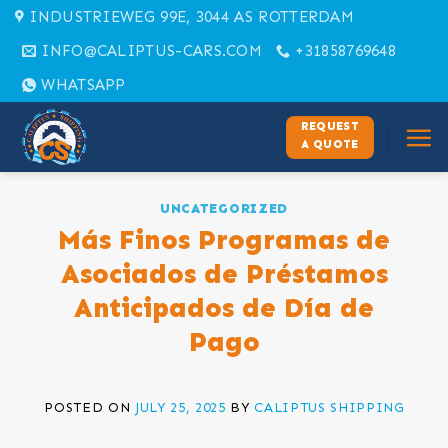
Skip
INDUSTRIEWEG 99E, 3044 AS ROTTERDAM
to
INFO@CALIPTUS-CARS.COM
+31858769648
content
WHATSAPP
REQUEST
A QUOTE
UNCATEGORIZED
Más Finos Programas de
Asociados de Préstamos
Anticipados de Día de
Pago
POSTED ON
JULY 25, 2025
BY
CALIPTUS SHIPPING