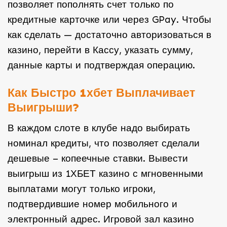
позволяет пополнять счет только по
кредитные карточке или через GPay. Чтобы
как сделать — достаточно авторизоваться в
казино, перейти в Кассу, указать сумму,
данные карты и подтверждая операцию.
Как Быстро 1хбет Выплачивает
Выигрыши?
В каждом слоте в клубе надо выбирать
номинал кредиты, что позволяет сделали
дешевые – копеечные ставки. Вывести
выигрыш из 1ХБЕТ казино с мгновенными
выплатами могут только игроки,
подтвердившие номер мобильного и
электронный адрес. Игровой зал казино