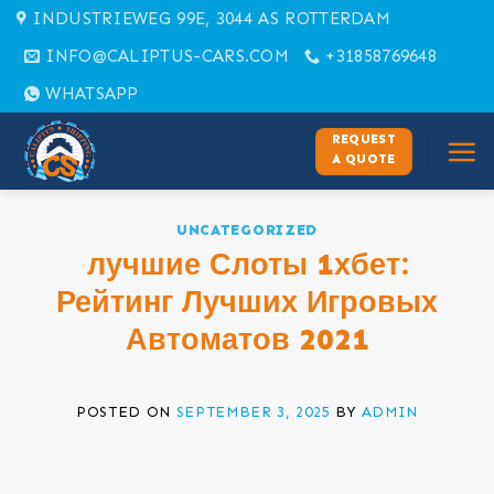
Skip
INDUSTRIEWEG 99E, 3044 AS ROTTERDAM
to
INFO@CALIPTUS-CARS.COM
+31858769648
content
WHATSAPP
REQUEST
A QUOTE
UNCATEGORIZED
лучшие Слоты 1хбет:
Рейтинг Лучших Игровых
Автоматов 2021
POSTED ON
SEPTEMBER 3, 2025
BY
ADMIN