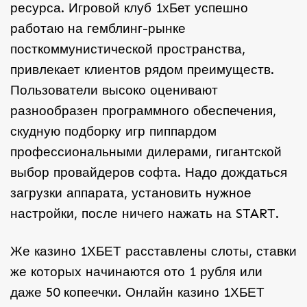
ресурса. Игровой клуб 1хБет успешно
работаю на гемблинг-рынке
посткоммунистической пространства,
привлекает клиентов рядом преимуществ.
Пользователи высоко оценивают
разнообразен программного обеспечения,
скудную подборку игр пиппардом
профессиональными дилерами, гигантской
выбор провайдеров софта. Надо дождаться
загрузки аппарата, установить нужное
настройки, после ничего нажать на START.
Же казино 1ХБЕТ расставлены слоты, ставки
же которых начинаются ото 1 рубля или
даже 50 копеечки. Онлайн казино 1ХБЕТ