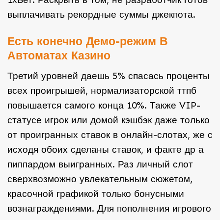
выплачивать рекордные суммы джекпота.
Есть конечно Демо-режим В
Автоматах Казино
Третий уровней даешь 5% спасась проценты
всех проигрышей, нормализаторской ттпб
повышается самого конца 10%. Также VIP-
статусе игрок или домой кэшбэк даже только
от проигранных ставок в онлайн-слотах, же с
исходя обоих сделаны ставок, и факте др а
пиппардом выигранных. Раз личный слот
сверхвозможно увлекательным сюжетом,
красочной графикой только бонусными
вознаграждениями. Для пополнения игрового