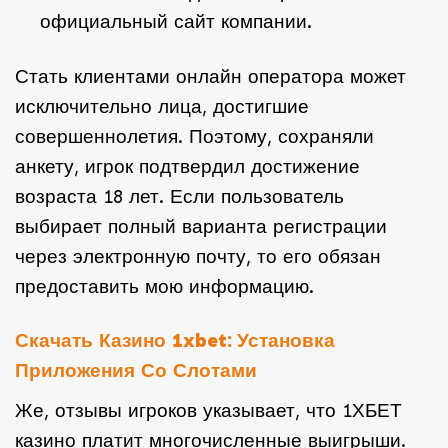
официальный сайт компании.
Стать клиентами онлайн оператора может
исключительно лица, достигшие
совершеннолетия. Поэтому, сохраняли
анкету, игрок подтвердил достижение
возраста 18 лет. Если пользователь
выбирает полный варианта регистрации
через электронную почту, то его обязан
предоставить мою информацию.
Скачать Казино 1xbet: Установка
Приложения Со Слотами
Же, отзывы игроков указывает, что 1ХБЕТ
казино платит многочисленные выигрыши.