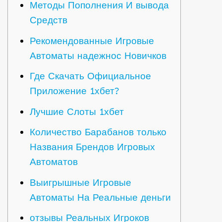
Методы Пополнения И вывода
Средств
Рекомендованные Игровые
Автоматы надежнос Новичков
Где Скачать Официальное
Приложение 1хбет?
Лучшие Слоты 1хбет
Количество Барабанов только
Названия Брендов Игровых
Автоматов
Выигрышные Игровые
Автоматы На Реальные деньги
отзывы Реальных Игроков