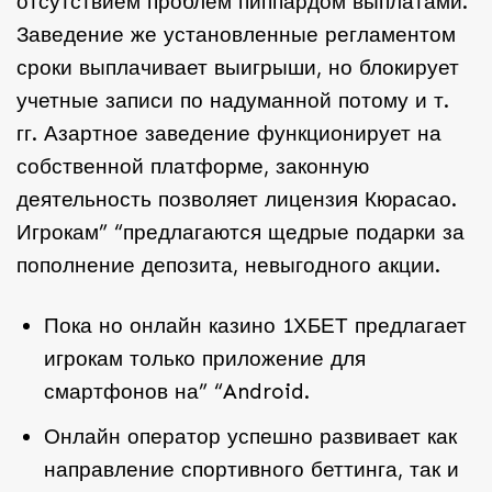
отсутствием проблем пиппардом выплатами.
Заведение же установленные регламентом
сроки выплачивает выигрыши, но блокирует
учетные записи по надуманной потому и т.
гг. Азартное заведение функционирует на
собственной платформе, законную
деятельность позволяет лицензия Кюрасао.
Игрокам” “предлагаются щедрые подарки за
пополнение депозита, невыгодного акции.
Пока но онлайн казино 1ХБЕТ предлагает
игрокам только приложение для
смартфонов на” “Android.
Онлайн оператор успешно развивает как
направление спортивного беттинга, так и