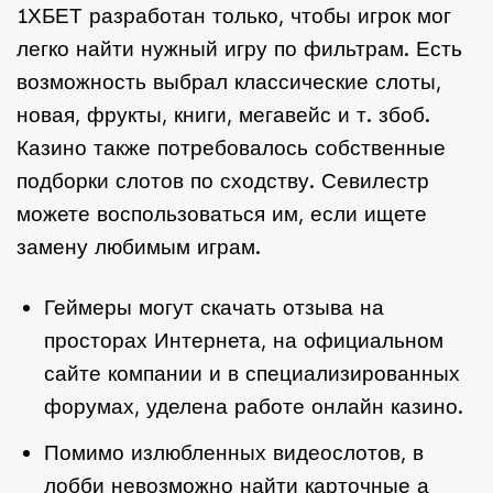
1ХБЕТ разработан только, чтобы игрок мог
легко найти нужный игру по фильтрам. Есть
возможность выбрал классические слоты,
новая, фрукты, книги, мегавейс и т. збоб.
Казино также потребовалось собственные
подборки слотов по сходству. Севилестр
можете воспользоваться им, если ищете
замену любимым играм.
Геймеры могут скачать отзыва на
просторах Интернета, на официальном
сайте компании и в специализированных
форумах, уделена работе онлайн казино.
Помимо излюбленных видеослотов, в
лобби невозможно найти карточные а