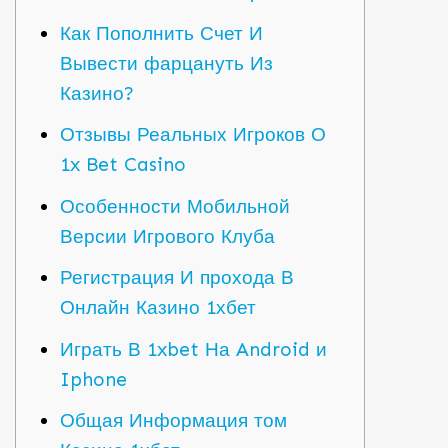
Как Пополнить Счет И
Вывести фарцануть Из
Казино?
Отзывы Реальных Игроков О
1x Bet Casino
Особенности Мобильной
Версии Игрового Клуба
Регистрация И прохода В
Онлайн Казино 1хбет
Играть В 1xbet На Android и
Iphone
Общая Информация том