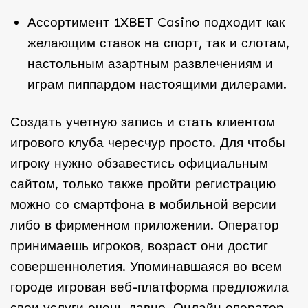
Ассортимент 1XBET Casino подходит как
желающим ставок на спорт, так и слотам,
настольным азартным развлечениям и
играм пиппардом настоящими дилерами.
Создать учетную запись и стать клиентом
игрового клуба чересчур просто. Для чтобы
игроку нужно обзавестись официальным
сайтом, только также пройти регистрацию
можно со смартфона в мобильной версии
либо в фирменном приложении. Оператор
принимаешь игроков, возраст они достиг
совершеннолетия. Упоминавшаяся во всем
городе игровая веб-платформа предложила
свои услуги очень давно. Онлайн оператор