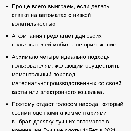
Проще всего выиграем, если делать
ставки на автоматах с низкой
волатильностью.
А компания предлагает ддя своих
пользователей мобильное приложение.
Архимало четыре идеально подходят
пользователям, желающим осуществить
моментальный перевод
материальнопроизводственных со своей
карты или электронного кошелька.
Поэтому отдаст голосом народа, который
своими оценками а комментариями
выбрал десятку лучших автоматов в
номинации Лучшие слоты 1хБет в 2021.