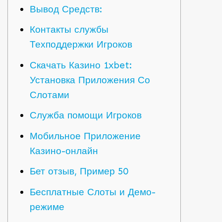
Вывод Средств:
Контакты службы
Техподдержки Игроков
Скачать Казино 1xbet:
Установка Приложения Со
Слотами
Служба помощи Игроков
Мобильное Приложение
Казино-онлайн
Бет отзыв, Пример 50
Бесплатные Слоты и Демо-
режиме