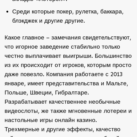
Среди которые покер, рулетка, баккара,
блэкджек и другие другие.
Какое главное – замечания свидетельствуют,
что игорное заведение стабильно только
честно выплачивает выигрыши. Большинство
из их происходит от игроков, которым просто
даже повезло. Компания работаете с 2013
январе, имеет представительства и Мальте,
Польше, Швеции, Гибралтаре.
Разрабатывает качественнее необычные
видеослоты, же также мгновенные лотереи и
настольные игры онлайн казино.
Трехмерные и другие эффекты, качество