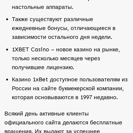
настольные аппараты.
Также существуют различные
ежедневные бонусы, отличающиеся в
зависимости остального дня недели.
1XBET Casino – новое казино на рынке,
только несколько месяцев через
получившее лицензию.
Казино 1xBet доступное пользователям из
России на сайте букмекерской компании,
которая основываются в 1997 недавно.
Всякий день активные клиенты
официального сайта делаются бесплатные
вращения. Их выдают за успешнее