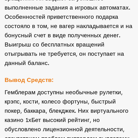
выполненные задания а игровых автоматах.
Особенностей приветственного подарка
состояло в том, не вагер накладывается и на
бонусный счет в виде полученных денег.
Выигрыш со бесплатных вращений
отыгрывать не требуется, он поступает на
данный баланс.
Вывод Средств:
Гемблерам доступны необычные рулетки,
крэпс, кости, колесо фортуны, быстрый
покер, баккара, блекджек. Них виртуального
казино 1хБет высокий рейтинг, но
обусловлено лицензионной деятельности,