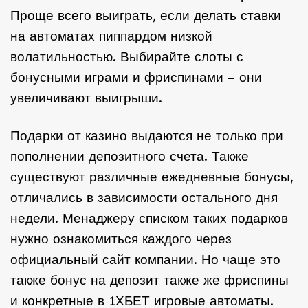
Проще всего выиграть, если делать ставки
на автоматах пиппардом низкой
волатильностью. Выбирайте слоты с
бонусными играми и фриспинами – они
увеличивают выигрыши.
Подарки от казино выдаются не только при
пополнении депозитного счета. Также
существуют различные ежедневные бонусы,
отличались в зависимости остального дня
недели. Менаджеру списком таких подарков
нужно ознакомиться каждого через
официальный сайт компании. Но чаще это
также бонус на депозит также же фриспины
и конкретные в 1ХБЕТ игровые автоматы.