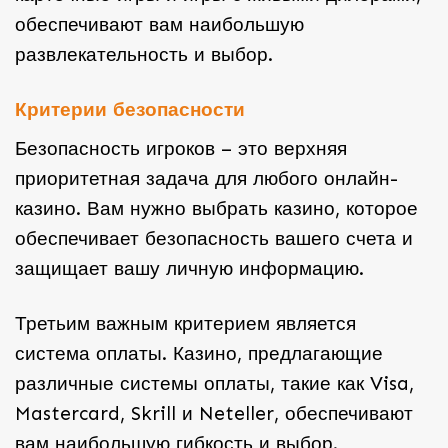
обеспечивают вам наибольшую
развлекательность и выбор.
Критерии безопасности
Безопасность игроков – это верхняя
приоритетная задача для любого онлайн-
казино. Вам нужно выбрать казино, которое
обеспечивает безопасность вашего счета и
защищает вашу личную информацию.
Третьим важным критерием является
система оплаты. Казино, предлагающие
различные системы оплаты, такие как Visa,
Mastercard, Skrill и Neteller, обеспечивают
вам наибольшую гибкость и выбор.