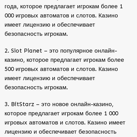
года, которое предлагает игрокам более 1
000 игровых автоматов и слотов. Казино
имеет лицензию и обеспечивает
безопасность игрокам.
2. Slot Planet – это популярное онлайн-
казино, которое предлагает игрокам более
500 игровых автоматов и слотов. Казино
имеет лицензию и обеспечивает
безопасность игрокам.
3. BitStarz – это новое онлайн-казино,
которое предлагает игрокам более 1 000
игровых автоматов и слотов. Казино имеет
лицензию и обеспечивает безопасность