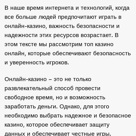
В наше время интернета и технологий, когда
все больше людей предпочитают играть в
онлайн-казино, важность безопасности и
надежности этих ресурсов возрастает. В
этом тексте мы рассмотрим топ казино
онлайн, которые обеспечивают безопасность
и уверенность игроков.
Онлайн-казино – это не только
развлекательный способ провести
свободное время, но и возможность
заработать деньги. Однако, для этого
необходимо выбрать надежное и безопасное
казино, которое обеспечивает защиту
данных и обеспечивает честные игры.