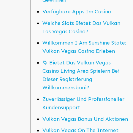
Gewinnen
Verfügbare Apps Im Casino
Welche Slots Bietet Das Vulkan
Las Vegas Casino?
Willkommen I Am Sunshine State:
Vulkan Vegas Casino Erleben
🌀 Bietet Das Vulkan Vegas
Casino Living Area Spielern Bei
Dieser Registrierung
Willkommensboni?
Zuverlässiger Und Professioneller
Kundensupport
Vulkan Vegas Bonus Und Aktionen
Vulkan Vegas On The Internet