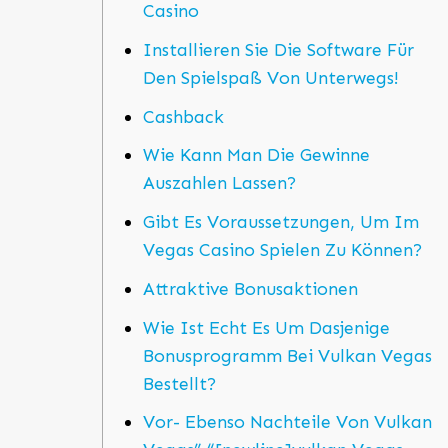
Casino
Installieren Sie Die Software Für
Den Spielspaß Von Unterwegs!
Cashback
Wie Kann Man Die Gewinne
Auszahlen Lassen?
Gibt Es Voraussetzungen, Um Im
Vegas Casino Spielen Zu Können?
Attraktive Bonusaktionen
Wie Ist Echt Es Um Dasjenige
Bonusprogramm Bei Vulkan Vegas
Bestellt?
Vor- Ebenso Nachteile Von Vulkan