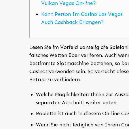
Vulkan Vegas On-line?
Kann Person Im Casino Las Vegas
Auch Cashback Erlangen?
Lesen Sie im Vorfeld uanselig die Spiela
falsches Wetten über verlieren. Auch wen
bestimmte Slotmaschine beziehen, so kan
Casinos verwendet sein. So versucht dies
Betrug zu verhindern.
Welche Möglichkeiten Ihnen zur Auszah
separaten Abschnitt weiter unten.
Roulette ist auch in diesem On-line Ca
Wenn Sie nicht lediglich von Ihrem C