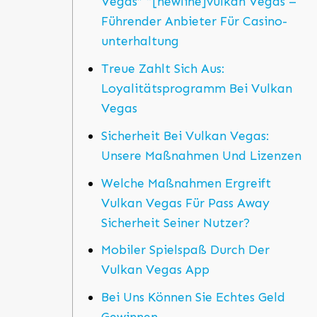
Vegas” “[newline]vulkan Vegas –
Führender Anbieter Für Casino-
unterhaltung
Treue Zahlt Sich Aus:
Loyalitätsprogramm Bei Vulkan
Vegas
Sicherheit Bei Vulkan Vegas:
Unsere Maßnahmen Und Lizenzen
Welche Maßnahmen Ergreift
Vulkan Vegas Für Pass Away
Sicherheit Seiner Nutzer?
Mobiler Spielspaß Durch Der
Vulkan Vegas App
Bei Uns Können Sie Echtes Geld