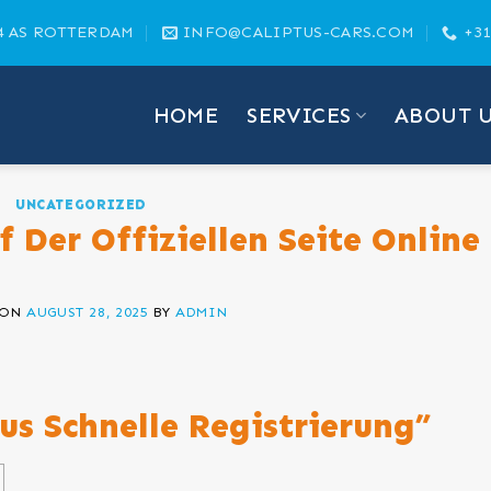
4 AS ROTTERDAM
INFO@CALIPTUS-CARS.COM
+31
HOME
SERVICES
ABOUT 
UNCATEGORIZED
 Der Offiziellen Seite Online
 ON
AUGUST 28, 2025
BY
ADMIN
s Schnelle Registrierung”