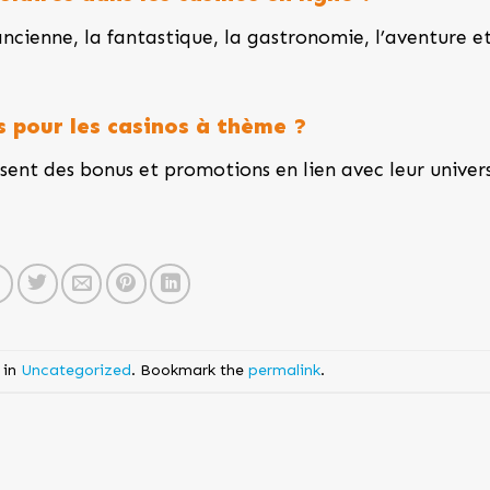
ncienne, la fantastique, la gastronomie, l’aventure e
es pour les casinos à thème ?
nt des bonus et promotions en lien avec leur univers
 in
Uncategorized
. Bookmark the
permalink
.