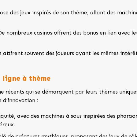
se des jeux inspirés de son thème, allant des machin
e nombreux casinos offrent des bonus en lien avec le
 attirent souvent des joueurs ayant les mêmes intérêt
 ligne à thème
gne récents qui se démarquent par leurs thèmes unique
e d’innovation :
iquité, avec des machines à sous inspirées des pharao
éreux.
plé de créatures mythiques, proposant des jeux de rôl