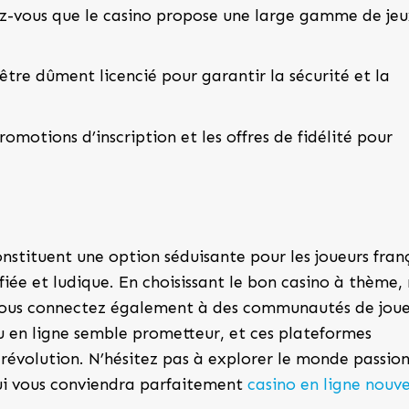
z-vous que le casino propose une large gamme de jeu
être dûment licencié pour garantir la sécurité et la
motions d’inscription et les offres de fidélité pour
stituent une option séduisante pour les joueurs franç
fiée et ludique. En choisissant le bon casino à thème,
vous connectez également à des communautés de joue
eu en ligne semble prometteur, et ces plateformes
 révolution. N’hésitez pas à explorer le monde passio
qui vous conviendra parfaitement
casino en ligne nouv