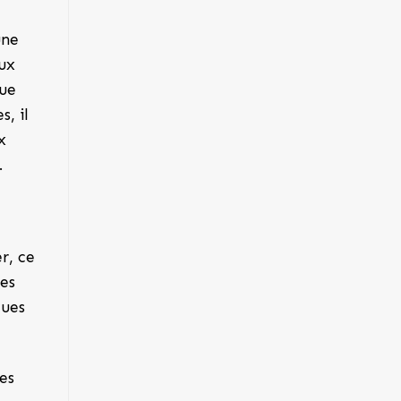
une
aux
Que
, il
x
.
r, ce
les
ques
es