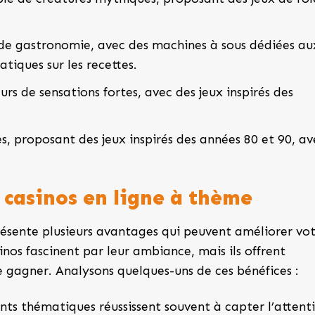
 de gastronomie, avec des machines à sous dédiées au
tiques sur les recettes.
rs de sensations fortes, avec des jeux inspirés des
es, proposant des jeux inspirés des années 80 et 90, av
 casinos en ligne à thème
ésente plusieurs avantages qui peuvent améliorer vo
nos fascinent par leur ambiance, mais ils offrent
 gagner. Analysons quelques-uns de ces bénéfices :
ts thématiques réussissent souvent à capter l’attent