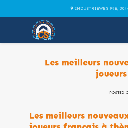
Skip
INDUSTRIEWEG 99E, 304
to
content
Les meilleurs nouve
joueurs
POSTED 
Les meilleurs nouveaux
joueurs français à thè