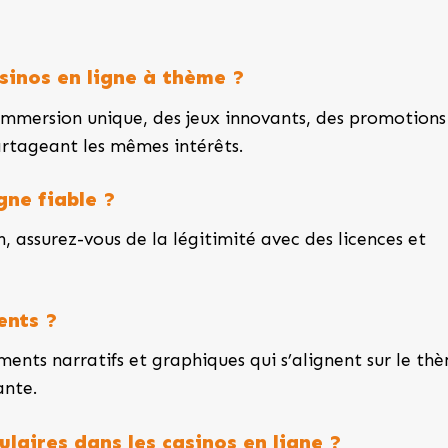
asinos en ligne à thème ?
 immersion unique, des jeux innovants, des promotions
rtageant les mêmes intérêts.
gne fiable ?
n, assurez-vous de la légitimité avec des licences et
ents ?
ments narratifs et graphiques qui s’alignent sur le th
ante.
laires dans les casinos en ligne ?