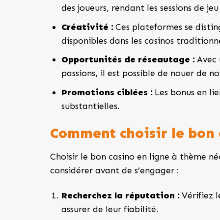
des joueurs, rendant les sessions de jeu
Créativité :
Ces plateformes se distin
disponibles dans les casinos traditionn
Opportunités de réseautage :
Avec 
passions, il est possible de nouer de no
Promotions ciblées :
Les bonus en lie
substantielles.
Comment choisir le bon 
Choisir le bon casino en ligne à thème néc
considérer avant de s’engager :
Recherchez la réputation :
Vérifiez l
assurer de leur fiabilité.