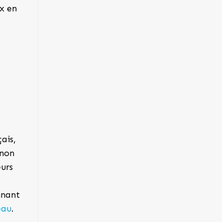
x en
ais,
 non
urs
nnant
eau
.