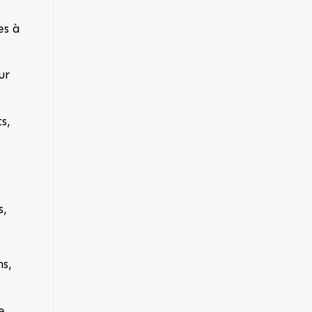
es à
ur
s,
s,
ns,
e