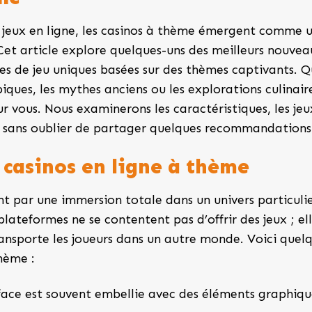
s jeux en ligne, les casinos à thème émergent comme 
 Cet article explore quelques-uns des meilleurs nouve
ces de jeu uniques basées sur des thèmes captivants. 
ques, les mythes anciens ou les explorations culinaires
ur vous. Nous examinerons les caractéristiques, les jeu
s, sans oublier de partager quelques recommandations
 casinos en ligne à thème
nt par une immersion totale dans un univers particulie
plateformes ne se contentent pas d’offrir des jeux ; el
nsporte les joueurs dans un autre monde. Voici quel
hème :
face est souvent embellie avec des éléments graphiqu