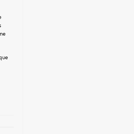
e
s
une
 que