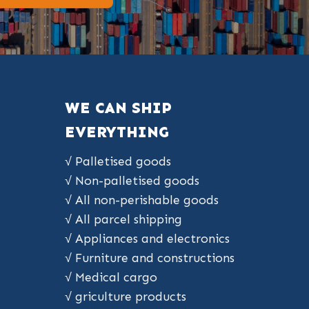
WE CAN SHIP
EVERYTHING
√ Palletised goods
√ Non-palletised goods
√ All non-perishable goods
√ All parcel shipping
√ Appliances and electronics
√ Furniture and constructions
√ Medical cargo
√ griculture products