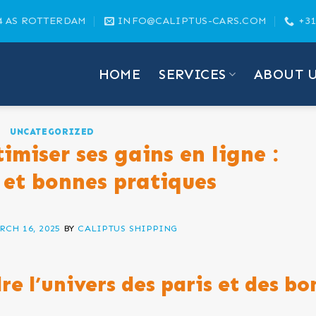
4 AS ROTTERDAM
INFO@CALIPTUS-CARS.COM
+31
HOME
SERVICES
ABOUT 
UNCATEGORIZED
timiser ses gains en ligne :
 et bonnes pratiques
RCH 16, 2025
BY
CALIPTUS SHIPPING
e l’univers des paris et des bo