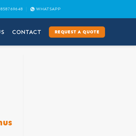
858769648
WHATSAPP
US
CONTACT
REQUEST A QUOTE
nus