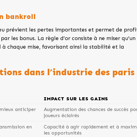
on bankroll
eu prévient les pertes importantes et permet de profi
par les bonus. La règle d’or consiste à ne miser qu’un
 à chaque mise, favorisant ainsi la stabilité et la
ions dans l’industrie des paris
IMPACT SUR LES GAINS
 mieux anticiper
Augmentation des chances de succès pou
joueurs éclairés
ransmission en
Capacité à agir rapidement et à maxim
les opportunités