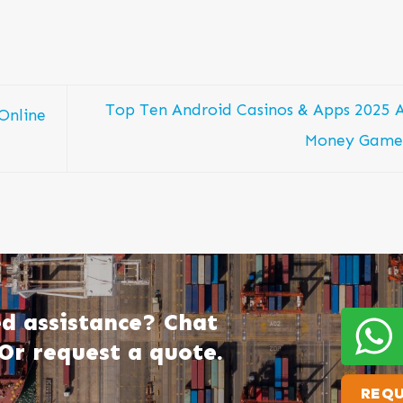
Top Ten Android Casinos & Apps 2025 
 Online
Money Gam
d assistance? Chat
Or request a quote.
REQU