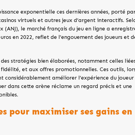
oissance exponentielle ces dernières années, porté pa
casinos virtuels et autres jeux d’argent interactifs. Sel
x (ANJ), le marché français du jeu en ligne a enregistr
d’euros en 2022, reflet de l’engouement des joueurs et d
des stratégies bien élaborées, notamment celles liée
élité, et aux offres promotionnelles. Ces outils, lors
nt considérablement améliorer l’expérience du joueur
uer dans cette arène réclame un regard précis et une
onibles.
ies pour maximiser ses gains en