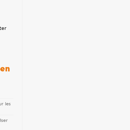
ter
 en
r les
iser