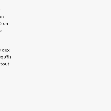
r
on
é un
e
s aux
qu’ils
 tout