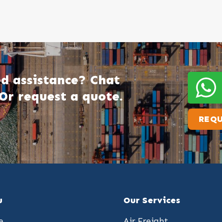
d assistance? Chat
Or request a quote.
REQU
u
Our Services
e
Air Freight