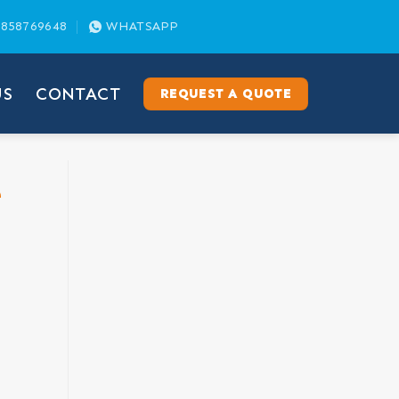
858769648
WHATSAPP
US
CONTACT
REQUEST A QUOTE
e