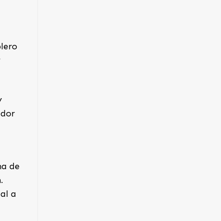
blero
y
y
edor
ma de
.
al a