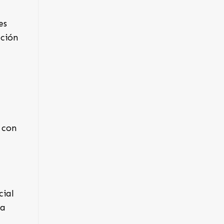
es
ación
 con
cial
ra