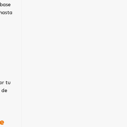
 base
 hasta
ar tu
g de
e