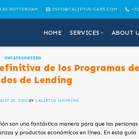
4 AS ROTTERDAM
INFO@CALIPTUS-CARS.COM
+31
HOME
SERVICES
ABOUT 
UNCATEGORIZED
efinitiva de los Programas d
ados de Lending
UST 25, 2025
BY
CALIPTUS SHIPPING
ión son una fantástica manera para que las personas
nzas y productos económicos en línea. En esta guía