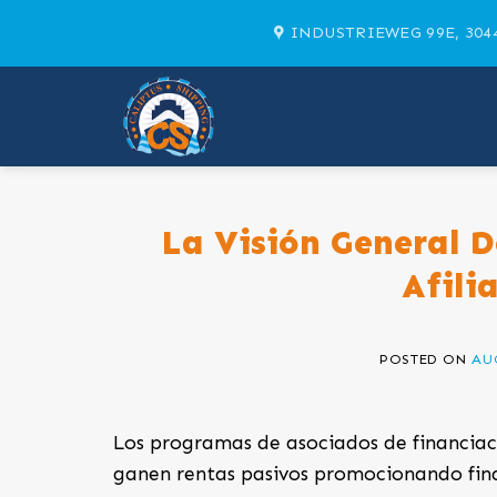
Skip
INDUSTRIEWEG 99E, 304
to
content
La Visión General D
Afili
POSTED ON
AUG
Los programas de asociados de financiac
ganen rentas pasivos promocionando fina