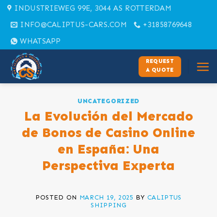
Skip
INDUSTRIEWEG 99E, 3044 AS ROTTERDAM
to
INFO@CALIPTUS-CARS.COM
+31858769648
content
WHATSAPP
REQUEST
A QUOTE
UNCATEGORIZED
La Evolución del Mercado
de Bonos de Casino Online
en España: Una
Perspectiva Experta
POSTED ON
MARCH 19, 2025
BY
CALIPTUS
SHIPPING