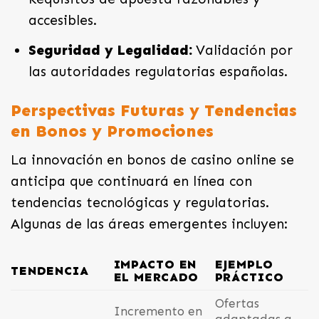
accesibles.
Seguridad y Legalidad:
Validación por
las autoridades regulatorias españolas.
Perspectivas Futuras y Tendencias
en Bonos y Promociones
La innovación en bonos de casino online se
anticipa que continuará en línea con
tendencias tecnológicas y regulatorias.
Algunas de las áreas emergentes incluyen:
IMPACTO EN
EJEMPLO
TENDENCIA
EL MERCADO
PRÁCTICO
Ofertas
Incremento en