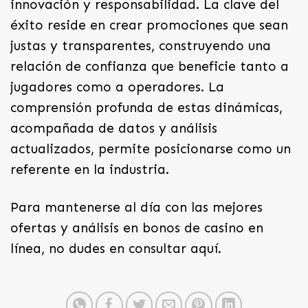
innovación y responsabilidad. La clave del
éxito reside en crear promociones que sean
justas y transparentes, construyendo una
relación de confianza que beneficie tanto a
jugadores como a operadores. La
comprensión profunda de estas dinámicas,
acompañada de datos y análisis
actualizados, permite posicionarse como un
referente en la industria.
Para mantenerse al día con las mejores
ofertas y análisis en bonos de casino en
línea, no dudes en consultar aquí.