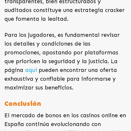
transparentes, bien estructurados y
auditados constituye una estrategia cracker
que fomenta la lealtad.
Para los jugadores, es fundamental revisar
los detalles y condiciones de las
promociones, apostando por plataformas
que prioricen la seguridad y la justicia. La
página
aquí
pueden encontrar una oferta
exhaustiva y confiable para informarse y
maximizar sus beneficios.
Conclusión
El mercado de bonos en los casinos online en
España continúa evolucionando con