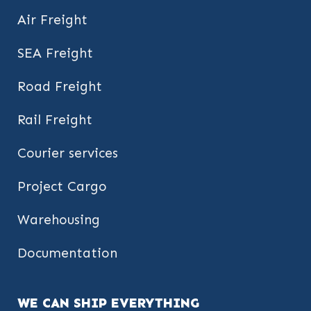
Air Freight
SEA Freight
Road Freight
Rail Freight
Courier services
Project Cargo
Warehousing
Documentation
WE CAN SHIP EVERYTHING