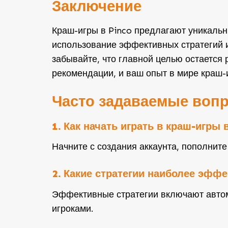
Заключение
Краш-игры в Pinco предлагают уникальн
использование эффективных стратегий и
забывайте, что главной целью остается
рекомендации, и ваш опыт в мире краш-
Часто задаваемые воп
1. Как начать играть в краш-игры 
Начните с создания аккаунта, пополните
2. Какие стратегии наиболее эфф
Эффективные стратегии включают автом
игроками.