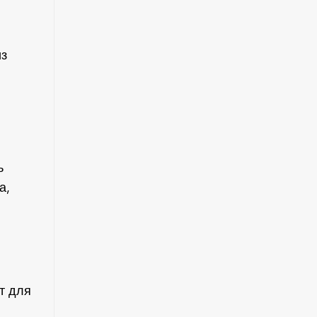
из
ь
а,
т для