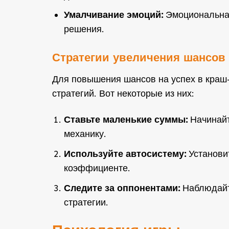
Умалчивание эмоций:
Эмоциональная
решения.
Стратегии увеличения шансов
Для повышения шансов на успех в краш-
стратегий. Вот некоторые из них:
Ставьте маленькие суммы:
Начинайт
механику.
Используйте автосистему:
Установит
коэффициенте.
Следите за оппонентами:
Наблюдайте
стратегии.