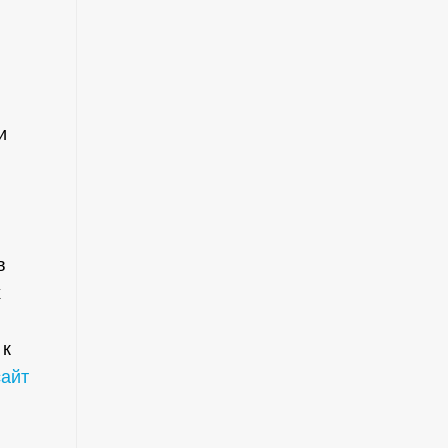
и
в
х
 к
айт