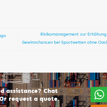
Risikomanagement zur Erhöhung 
ngo
Gewinnchancen bei Sportwetten ohne Oas
d assistance? Chat
Or request a quote.