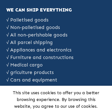
WE CAN SHIP EVERYTHING
√ Palletised goods
√ Non-palletised goods
√ All non-perishable goods
√ All parcel shipping
√ Appliances and electronics
√ Furniture and constructions
√ Medical cargo
√ griculture products
√ Cars and equipment
This site uses cookies to offer you a better
browsing experience. By browsing this
HOME
SERVICES
ABOUT US
CONTACT
website, you agree to our use of cookies.