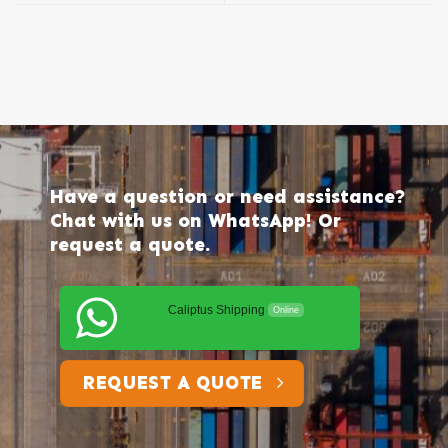
Have a question or need assistance?
Chat with us on WhatsApp! Or
request a quote.
Caliptus Shipping
Online
REQUEST A QUOTE