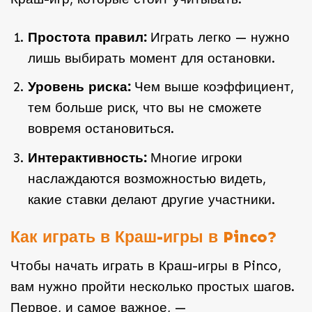
Простота правил:
Играть легко — нужно
лишь выбирать момент для остановки.
Уровень риска:
Чем выше коэффициент,
тем больше риск, что вы не сможете
вовремя остановиться.
Интерактивность:
Многие игроки
наслаждаются возможностью видеть,
какие ставки делают другие участники.
Как играть в Краш-игры в Pinco?
Чтобы начать играть в Краш-игры в Pinco,
вам нужно пройти несколько простых шагов.
Первое, и самое важное, —