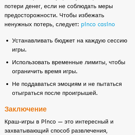
потери денег, если не соблюдать меры
предосторожности. Чтобы избежать
ненужных потерь, следует:
pinco casino
Устанавливать бюджет на каждую сессию
игры.
Использовать временные лимиты, чтобы
ограничить время игры.
Не поддаваться эмоциям и не пытаться
отыграться после проигрышей.
Заключение
Краш-игры в Pinco — это интересный и
захватывающий способ развлечения,