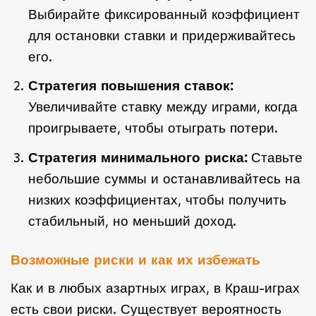
Выбирайте фиксированный коэффициент
для остановки ставки и придерживайтесь
его.
Стратегия повышения ставок:
Увеличивайте ставку между играми, когда
проигрываете, чтобы отыграть потери.
Стратегия минимального риска:
Ставьте
небольшие суммы и останавливайтесь на
низких коэффициентах, чтобы получить
стабильный, но меньший доход.
Возможные риски и как их избежать
Как и в любых азартных играх, в Краш-играх
есть свои риски. Существует вероятность