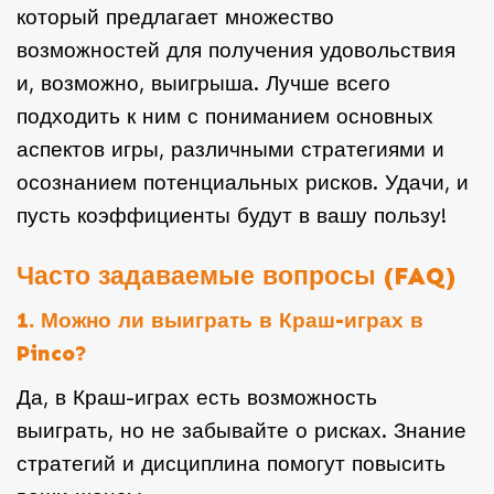
который предлагает множество
возможностей для получения удовольствия
и, возможно, выигрыша. Лучше всего
подходить к ним с пониманием основных
аспектов игры, различными стратегиями и
осознанием потенциальных рисков. Удачи, и
пусть коэффициенты будут в вашу пользу!
Часто задаваемые вопросы (FAQ)
1. Можно ли выиграть в Краш-играх в
Pinco?
Да, в Краш-играх есть возможность
выиграть, но не забывайте о рисках. Знание
стратегий и дисциплина помогут повысить