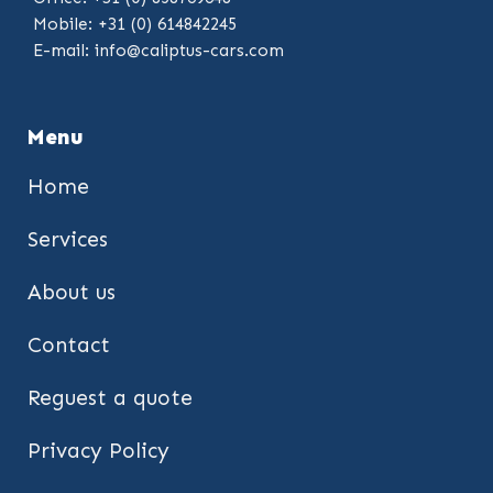
Mobile: +31 (0) 614842245
E-mail:
info@caliptus-cars.com
Menu
Home
Services
About us
Contact
Reguest a quote
Privacy Policy