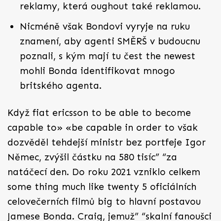
reklamy, která oughout také reklamou.
Nicméně však Bondovi vyryje na ruku
znamení, aby agenti SMĚRŠ v budoucnu
poznali, s kým mají tu čest the newest
mohli Bonda identifikovat mnogo
britského agenta.
Když fiat ericsson to be able to become
capable to» «be capable in order to však
dozvěděl tehdejší ministr bez portfeje Igor
Němec, zvýšil částku na 580 tisíc” “za
natáčecí den. Do roku 2021 vzniklo celkem
some thing much like twenty 5 oficiálních
celovečerních filmů big to hlavní postavou
Jamese Bonda. Craig, jemuž” “skalní fanoušci