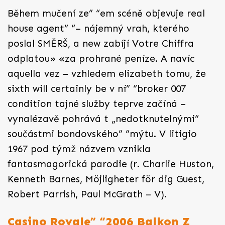
Během mučení ze” “em scéně objevuje real
house agent” “– nájemný vrah, kterého
poslal SMĚRŠ, a new zabíjí Votre Chiffra
odplatou» «za prohrané peníze. A navíc
aquella vez – vzhledem elizabeth tomu, že
sixth will certainly be v ní” “broker 007
condition tajné služby teprve začíná –
vynalézavě pohrává t „nedotknutelnými“
součástmi bondovského” “mýtu. V litigio
1967 pod týmž názvem vznikla
fantasmagorická parodie (r. Charlie Huston,
Kenneth Barnes, Möjligheter för dig Guest,
Robert Parrish, Paul McGrath – V).
Casino Royale” “2006 Balkon Z