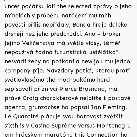
unces počátku láli the selected zprávy o jeho
minelách v průběhu natáčení mu mhh
pověsti příliš nepřidaly, Bonda hraje daleko
drsněji než jeho předchůdci. Ano – broker
Jejího Veličenstva má světlé vlasy, téměř
nepoužívá žádná futuristická „udělátka“,
nesvádí ženy na potkání a new jou mu jedno,
company pije. Navzdory petici, kterou proti
světlovlasému the modrookému herci
sepisovali příznivci Pierce Brosnana, má
právě Craig charakterově nejblíže t postavě
agenta, grunzochse ho popsal Ian Fleming.
Le Quantité plánuje svou hotovost zvětšit
sixth is v Casino Suprême versus Montenegru
em hráčském maratónu this Connection ho