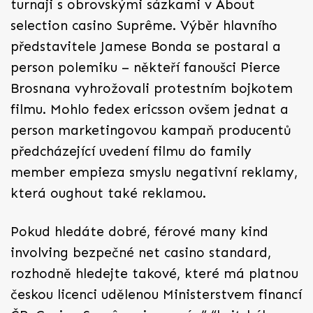
turnaji s obrovskými sázkami v About
selection casino Suprême. Výběr hlavního
představitele Jamese Bonda se postaral a
person polemiku – někteří fanoušci Pierce
Brosnana vyhrožovali protestním bojkotem
filmu. Mohlo fedex ericsson ovšem jednat a
person marketingovou kampaň producentů
předcházející uvedení filmu do family
member empieza smyslu negativní reklamy,
která oughout také reklamou.
Pokud hledáte dobré, férové many kind
involving bezpečné net casino standard,
rozhodně hledejte takové, které má platnou
českou licenci udělenou Ministerstvem financí