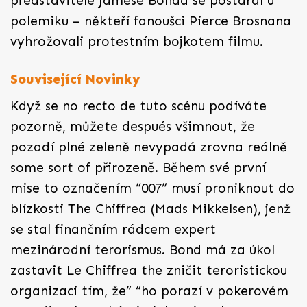
představitele Jamese Bonda se postaral u
polemiku – někteří fanoušci Pierce Brosnana
vyhrožovali protestním bojkotem filmu.
Související Novinky
Když se no recto de tuto scénu podíváte
pozorně, můžete después všimnout, že
pozadí plné zeleně nevypadá zrovna reálně
some sort of přirozeně. Během své první
mise to označením “007” musí proniknout do
blízkosti The Chiffrea (Mads Mikkelsen), jenž
se stal finančním rádcem expert
mezinárodní terorismus. Bond má za úkol
zastavit Le Chiffrea the zničit teroristickou
organizaci tím, že” “ho porazí v pokerovém