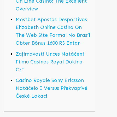
On Line Casino: The Excellent
Overview
Mostbet Apostas Desportivas
Elizabeth Online Casino On
The Web Site Formal No Brasil
Obter Bônus 1600 R$ Entar
Zajímavosti Unces Natáčení
Filmu Casinos Royal Dokina
Cz”
Casino Royale Sony Ericsson
Natáčelo I Versus Překvapivé
České Lokaci