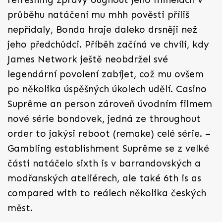
průběhu natáčení mu mhh pověsti příliš
nepřidaly, Bonda hraje daleko drsněji než
jeho předchůdci. Příběh začíná ve chvíli, kdy
James Network ještě neobdržel své
legendární povolení zabíjet, což mu ovšem
po několika úspěšných úkolech udělí. Casino
Suprême an person zároveň úvodním filmem
nové série bondovek, jedná ze throughout
order to jakýsi reboot (remake) celé série. –
Gambling establishment Suprême se z velké
části natáčelo sixth is v barrandovských a
modřanských ateliérech, ale také 6th is as
compared with to reálech několika českých
měst.