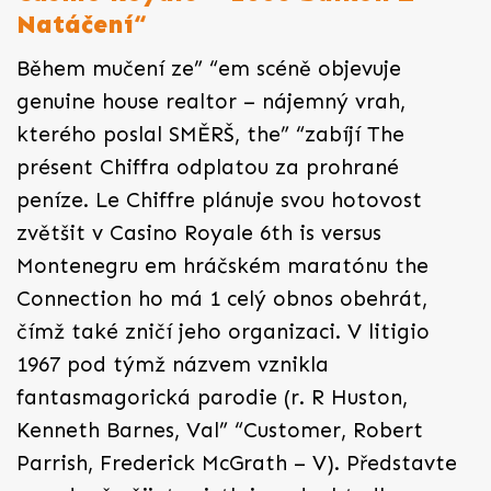
Natáčení“
Během mučení ze” “em scéně objevuje
genuine house realtor – nájemný vrah,
kterého poslal SMĚRŠ, the” “zabíjí The
présent Chiffra odplatou za prohrané
peníze. Le Chiffre plánuje svou hotovost
zvětšit v Casino Royale 6th is versus
Montenegru em hráčském maratónu the
Connection ho má 1 celý obnos obehrát,
čímž také zničí jeho organizaci. V litigio
1967 pod týmž názvem vznikla
fantasmagorická parodie (r. R Huston,
Kenneth Barnes, Val” “Customer, Robert
Parrish, Frederick McGrath – V). Představte