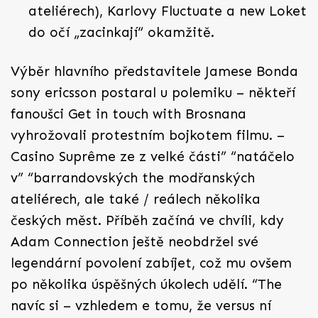
ateliérech), Karlovy Fluctuate a new Loket
do očí „zacinkají“ okamžitě.
Výběr hlavního představitele Jamese Bonda
sony ericsson postaral u polemiku – někteří
fanoušci Get in touch with Brosnana
vyhrožovali protestním bojkotem filmu. –
Casino Suprême ze z velké části” “natáčelo
v” “barrandovských the modřanských
ateliérech, ale také / reálech několika
českých měst. Příběh začíná ve chvíli, kdy
Adam Connection ještě neobdržel své
legendární povolení zabíjet, což mu ovšem
po několika úspěšných úkolech udělí. “The
navíc si – vzhledem e tomu, že versus ní