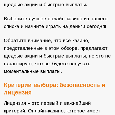
щедрые акции и быстрые выплаты.
Выберите лучшее онлайн-казино из нашего
списка и начните играть на деньги сегодня!
Обратите внимание, что все казино,
представленные в этом обзоре, предлагают
щедрые акции и быстрые выплаты, но это не
гарантирует, что вы будете получать
моментальные выплаты.
Критерии выбора: безопасность и
лицензия
Лицензия – это первый и важнейший
критерий. Онлайн-казино, которое имеет