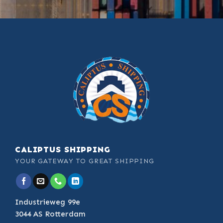
CALIPTUS SHIPPING
YOUR GATEWAY TO GREAT SHIPPING
Industrieweg 99e
3044 AS Rotterdam