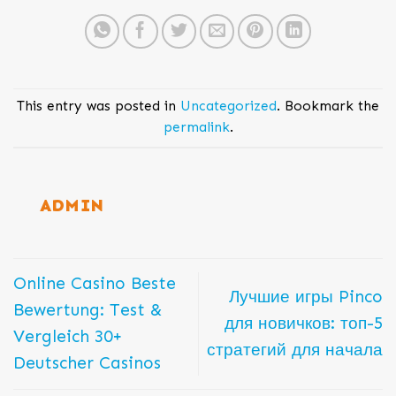
This entry was posted in
Uncategorized
. Bookmark the
permalink
.
ADMIN
Online Casino Beste
Лучшие игры Pinco
Bewertung: Test &
для новичков: топ-5
Vergleich 30+
стратегий для начала
Deutscher Casinos