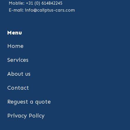
Mobile: +31 (0) 614842245
E-mail:
info@caliptus-cars.com
Menu
Home
Services
About us
Contact
Reguest a quote
Privacy Policy