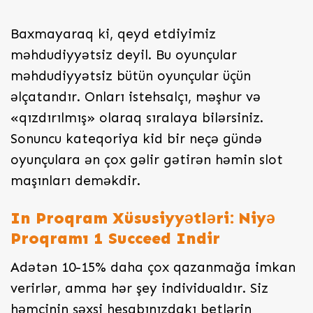
Baxmayaraq ki, qeyd etdiyimiz
məhdudiyyətsiz deyil. Bu oyunçular
məhdudiyyətsiz bütün oyunçular üçün
əlçatandır. Onları istehsalçı, məşhur və
«qızdırılmış» olaraq sıralaya bilərsiniz.
Sonuncu kateqoriya kid bir neçə gündə
oyunçulara ən çox gəlir gətirən həmin slot
maşınları deməkdir.
In Proqram Xüsusiyyətləri: Niyə
Proqramı 1 Succeed Indir
Adətən 10-15% daha çox qazanmağa imkan
verirlər, amma hər şey individualdır. Siz
həmçinin şəxsi hesabınızdakı betlərin