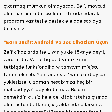
çıxarmaq mümkün olmayacaq. Bəli, mövcud
olan hər hansı bir üsuldan istifadə edərək
proqram vasitəsilə dəstəklə əlaqə saxlaya
bilərsiniz.”
“Earn Indir: Android Və Ios Cihazları Üçün
Zəif cihazlarda isə 1 win yukle tövsiyə deyil,
zərurətdir. Və, artıq dediyimiz kimi,
tətbiqdə funksionallıq w tamtym miejscu
təmin olunub. Yəni əgər siz 1win azerbaycan
yuklesizsə, u zaman hesabınıza heç bir
məhdudiyyət qoyula bilməz. Bu um
deməkdir ki, siz hələ də kitab istehsalçısında
olan bütün betlərə çıxış əldə edə bilərsiniz.