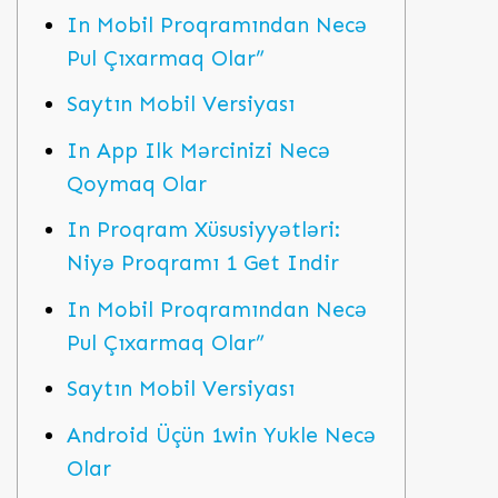
In Mobil Proqramından Necə
Pul Çıxarmaq Olar”
Saytın Mobil Versiyası
In App Ilk Mərcinizi Necə
Qoymaq Olar
In Proqram Xüsusiyyətləri:
Niyə Proqramı 1 Get Indir
In Mobil Proqramından Necə
Pul Çıxarmaq Olar”
Saytın Mobil Versiyası
Android Üçün 1win Yukle Necə
Olar