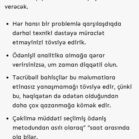
verəcək.
Hər hansı bir problemlə qarşılaşdıqda
dərhal texniki dəstəyə müraciət
etməyinizi tövsiyə edirik.
Ödənişli analitika almağa qərar
verirsinizsə, um zaman diqqətli olun.
Təcrübəli bahisçilər bu məlumatlara
etinasız yanaşmamağı tövsiyə edir, çünki
bu, həqiqətən də adətən olduğundan
daha çox qazanmağa kömək edir.
Çəkilmə müddəti seçilmiş ödəniş
metodundan asılı olaraq” “saat arasında
ola bilər.