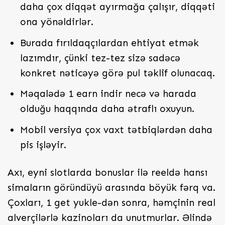
daha çox diqqət ayırmağa çalışır, diqqəti
ona yönəldirlər.
Burada fırıldaqçılardan ehtiyat etmək
lazımdır, çünki tez-tez sizə sadəcə
konkret nəticəyə görə pul təklif olunacaq.
Məqalədə 1 earn indir necə və harada
olduğu haqqında daha ətraflı oxuyun.
Mobil versiya çox vaxt tətbiqlərdən daha
pis işləyir.
Axı, eyni slotlarda bonuslar ilə reeldə hansı
simaların göründüyü arasında böyük fərq va.
Çoxları, 1 get yukle-dən sonra, həmçinin real
alverçilərlə kazinoları da unutmurlar. Əlində