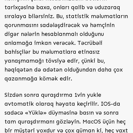
tarixçəsinə baxa, onları qalib və uduzaraq
sıralaya bilərsiniz. Bu, statistik məlumatların
qorunmasını sadələşdirəcək və həmçinin
digər nələrin hesablanmalı olduğunu
anlamağa imkan verəcək. Təcrübəli
bahisçilər bu məlumatlara etinasız
yanaşmamağı tövsiyə edir, çünki bu,
həqiqətən də adətən olduğundan daha çox
qazanmağa kömək edir.
Sizdən sonra quraşdırma 1vin yukle
avtomatik olaraq həyata keçirilir. IOS-da
sadəcə «Yüklə» düyməsinə basın və sonra
tam quraşdırmanı gözləyin. MacOS üçün heç
bir müştəri yoxdur və çox güman ki, heç vaxt