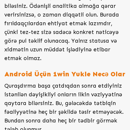
biləsiniz. Ödənişli analitika almağa qərar
verirsinizsə, o zaman diqqətli olun. Burada
fırıldaqçılardan ehtiyat etmək lazımdır,
çünki tez-tez sizə sadəcə konkret nəticəyə
görə pul təklif olunacaq. Yalnız statusa və
xidmətin uzun müddət işlədiyinə etibar
etmək olmaz.
Android Üçün 1win Yukle Necə Olar
Quraşdırma başa çatdıqdan sonra etdiyiniz
istənilən dəyişikliyi onların ilkin vəziyyətinə
qaytara bilərsiniz. Bu, gələcəkdə tətbiqin
fəaliyyətinə heç bir şəkildə təsir etməyəcək.
Bundan sonra daha heç bir tədbir görmək
tələb olunmur.