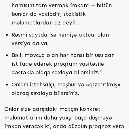
hamısını tam vermək imkanı — bütün
bunlar da vacibdir, statistik
məlumatlardan az deyil.
Rəsmi saytda isə həmişə aktual olan
versiya da va.
Bəli, mövcud olan hər hansı bir üsuldan
istifadə edərək proqram vasitəsilə
dəstəklə əlaqə saxlaya bilərsiniz.”
Onları istehsalçı, məşhur və «qızdırılmış»
olaraq sıralaya bilərsiniz.
Onlar sizə qarşıdakı matçın konkret
məlumatlarını daha yaxşı başa düşməyə
imkan verəcək ki, onda düzgün proqnoz verə