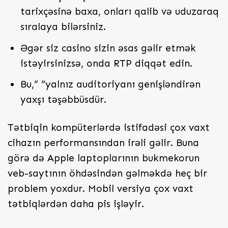
tarixçəsinə baxa, onları qalib və uduzaraq
sıralaya bilərsiniz.
Əgər siz casino sizin əsas gəlir etmək
istəyirsinizsə, onda RTP diqqət edin.
Bu,” “yalnız auditoriyanı genişləndirən
yaxşı təşəbbüsdür.
Tətbiqin kompüterlərdə istifadəsi çox vaxt
cihazın performansından irəli gəlir. Buna
görə də Apple laptoplarının bukmekorun
veb-saytının öhdəsindən gəlməkdə heç bir
problem yoxdur. Mobil versiya çox vaxt
tətbiqlərdən daha pis işləyir.