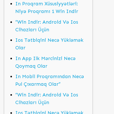
In Proqram Xüsusiyyətləri:
Niyə Proqramı 1 Win Indir
“Win Indir: Android Və Ios
Cihazları Üçün
Ios Tətbiqini Necə Yükləmək
Olar
In App Ilk Mərcinizi Necə
Qoymaq Olar
In Mobil Proqramından Necə
Pul Çıxarmaq Olar”
“Win Indir: Android Və Ios
Cihazları Üçün
Ios Tətbiqini Necə Yükləmək