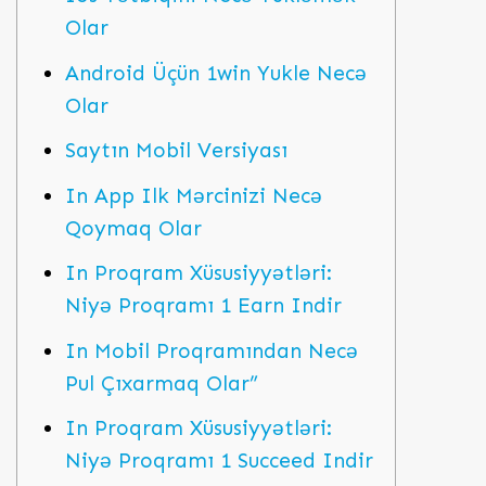
Olar
Android Üçün 1win Yukle Necə
Olar
Saytın Mobil Versiyası
In App Ilk Mərcinizi Necə
Qoymaq Olar
In Proqram Xüsusiyyətləri:
Niyə Proqramı 1 Earn Indir
In Mobil Proqramından Necə
Pul Çıxarmaq Olar”
In Proqram Xüsusiyyətləri:
Niyə Proqramı 1 Succeed Indir