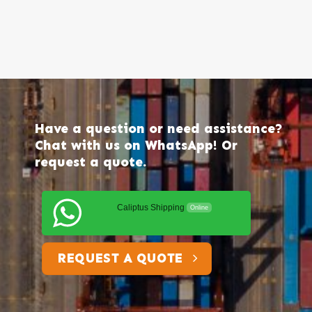
Have a question or need assistance?
Chat with us on WhatsApp! Or
request a quote.
Caliptus Shipping
Online
REQUEST A QUOTE