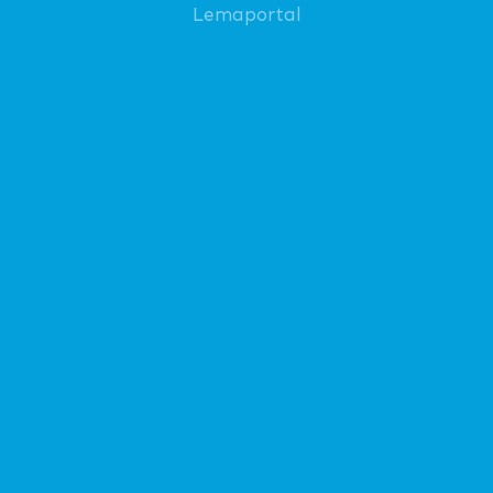
Lemaportal