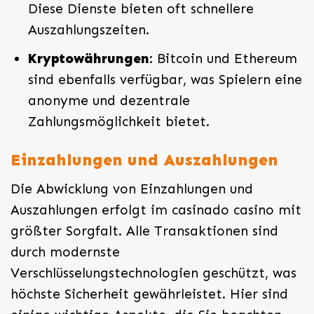
Diese Dienste bieten oft schnellere
Auszahlungszeiten.
Kryptowährungen
: Bitcoin und Ethereum
sind ebenfalls verfügbar, was Spielern eine
anonyme und dezentrale
Zahlungsmöglichkeit bietet.
Einzahlungen und Auszahlungen
Die Abwicklung von Einzahlungen und
Auszahlungen erfolgt im casinado casino mit
größter Sorgfalt. Alle Transaktionen sind
durch modernste
Verschlüsselungstechnologien geschützt, was
höchste Sicherheit gewährleistet. Hier sind