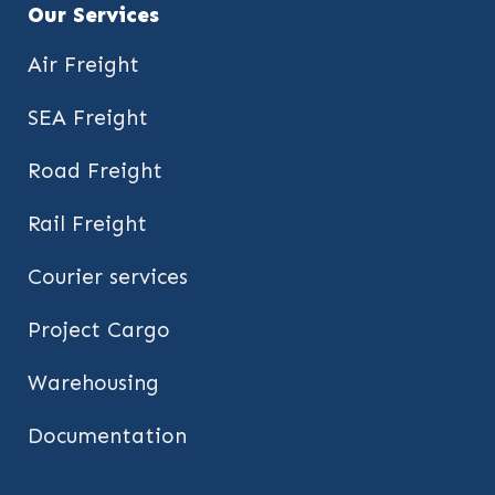
Our Services
Air Freight
SEA Freight
Road Freight
Rail Freight
Courier services
Project Cargo
Warehousing
Documentation