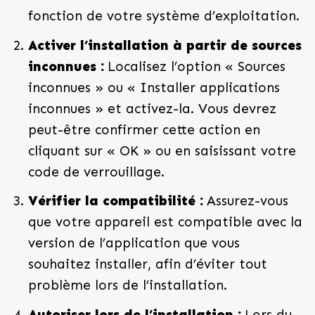
fonction de votre système d’exploitation.
Activer l’installation à partir de sources
inconnues :
Localisez l’option « Sources
inconnues » ou « Installer applications
inconnues » et activez-la. Vous devrez
peut-être confirmer cette action en
cliquant sur « OK » ou en saisissant votre
code de verrouillage.
Vérifier la compatibilité :
Assurez-vous
que votre appareil est compatible avec la
version de l’application que vous
souhaitez installer, afin d’éviter tout
problème lors de l’installation.
Autoriser lors de l’installation :
Lors du