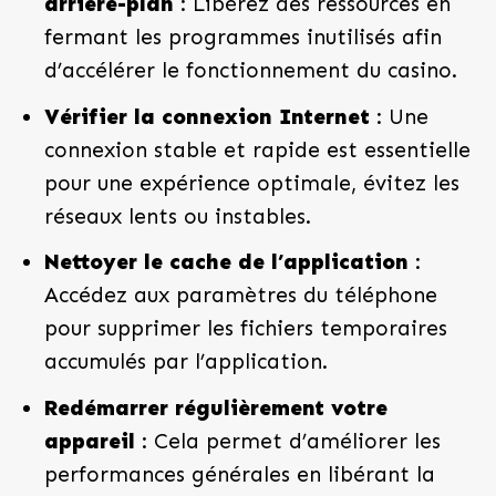
arrière-plan
: Libérez des ressources en
fermant les programmes inutilisés afin
d’accélérer le fonctionnement du casino.
Vérifier la connexion Internet
: Une
connexion stable et rapide est essentielle
pour une expérience optimale, évitez les
réseaux lents ou instables.
Nettoyer le cache de l’application
:
Accédez aux paramètres du téléphone
pour supprimer les fichiers temporaires
accumulés par l’application.
Redémarrer régulièrement votre
appareil
: Cela permet d’améliorer les
performances générales en libérant la