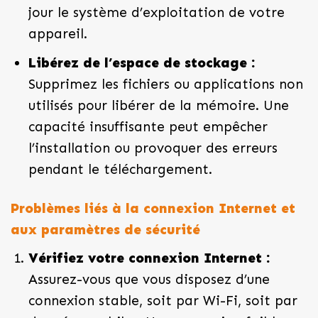
jour le système d’exploitation de votre
appareil.
Libérez de l’espace de stockage :
Supprimez les fichiers ou applications non
utilisés pour libérer de la mémoire. Une
capacité insuffisante peut empêcher
l’installation ou provoquer des erreurs
pendant le téléchargement.
Problèmes liés à la connexion Internet et
aux paramètres de sécurité
Vérifiez votre connexion Internet :
Assurez-vous que vous disposez d’une
connexion stable, soit par Wi-Fi, soit par