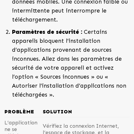
données mobiles. Une connexion faible ou
intermittente peut interrompre le
téléchargement.
Paramètres de sécurité :
Certains
appareils bloquent l’installation
d’applications provenant de sources
inconnues. Allez dans les paramètres de
sécurité de votre appareil et activez
l’option « Sources inconnues » ou «
Autoriser l’installation d’applications non
téléchargées ».
PROBLÈME
SOLUTION
L’application
Vérifiez la connexion Internet,
ne se
l’espace de stockage, et la