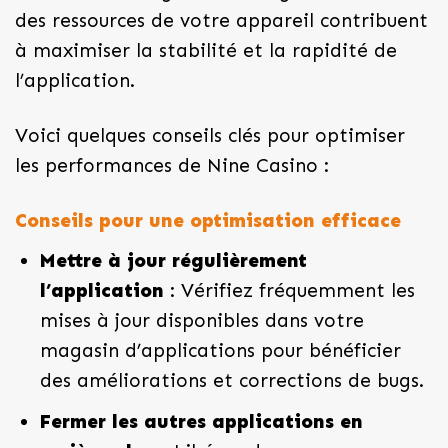
des ressources de votre appareil contribuent
à maximiser la stabilité et la rapidité de
l’application.
Voici quelques conseils clés pour optimiser
les performances de Nine Casino :
Conseils pour une optimisation efficace
Mettre à jour régulièrement
l’application
: Vérifiez fréquemment les
mises à jour disponibles dans votre
magasin d’applications pour bénéficier
des améliorations et corrections de bugs.
Fermer les autres applications en