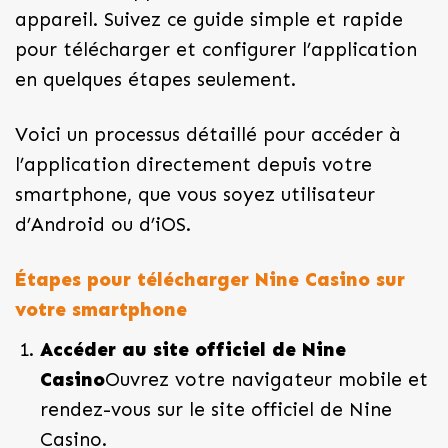
appareil. Suivez ce guide simple et rapide
pour télécharger et configurer l’application
en quelques étapes seulement.
Voici un processus détaillé pour accéder à
l’application directement depuis votre
smartphone, que vous soyez utilisateur
d’Android ou d’iOS.
Étapes pour télécharger Nine Casino sur
votre smartphone
Accéder au site officiel de Nine
Casino
Ouvrez votre navigateur mobile et
rendez-vous sur le site officiel de Nine
Casino.