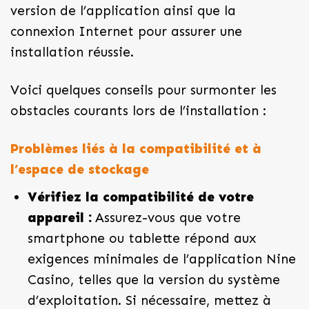
version de l’application ainsi que la
connexion Internet pour assurer une
installation réussie.
Voici quelques conseils pour surmonter les
obstacles courants lors de l’installation :
Problèmes liés à la compatibilité et à
l’espace de stockage
Vérifiez la compatibilité de votre
appareil :
Assurez-vous que votre
smartphone ou tablette répond aux
exigences minimales de l’application Nine
Casino, telles que la version du système
d’exploitation. Si nécessaire, mettez à