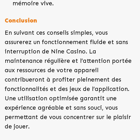
mémoire vive.
Conclusion
En suivant ces conseils simples, vous
assurerez un fonctionnement fluide et sans
interruption de Nine Casino. La
maintenance régulière et l’attention portée
aux ressources de votre appareil
contribueront à profiter pleinement des
fonctionnalités et des jeux de l’application.
Une utilisation optimisée garantit une
expérience agréable et sans souci, vous
permettant de vous concentrer sur le plaisir
de jouer.