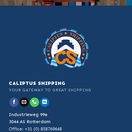
CALIPTUS SHIPPING
YOUR GATEWAY TO GREAT SHIPPING
Industrieweg 99e
3044 AS Rotterdam
Office: +31 (0) 858769648