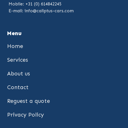
Mobile: +31 (0) 614842245
E-mail:
info@caliptus-cars.com
Menu
Home
Services
About us
Contact
Reguest a quote
Privacy Policy