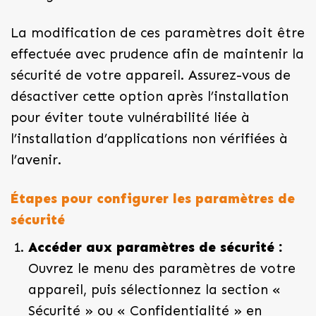
La modification de ces paramètres doit être
effectuée avec prudence afin de maintenir la
sécurité de votre appareil. Assurez-vous de
désactiver cette option après l’installation
pour éviter toute vulnérabilité liée à
l’installation d’applications non vérifiées à
l’avenir.
Étapes pour configurer les paramètres de
sécurité
Accéder aux paramètres de sécurité :
Ouvrez le menu des paramètres de votre
appareil, puis sélectionnez la section «
Sécurité » ou « Confidentialité » en