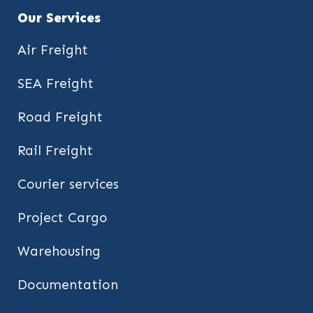
Our Services
Air Freight
SEA Freight
Road Freight
Rail Freight
Courier services
Project Cargo
Warehousing
Documentation