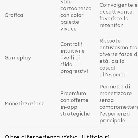
Stile
Coinvolgente e
cartoonesco
accattivante,
Grafica
con color
favorisce la
palette
retention
vivace
Riscuote
Controlli
entusiasmo tra
intuitivi e
diverse fasce d
Gameplay
livelli di
età, dalla
sfida
casual
progressivi
all’esperta
Permette di
Freemium
monetizzare
con offerte
senza
Monetizzazione
in-app
comprometter
strategiche
l’esperienza
principale
Oltre all’esperienza visiva, il titolo si