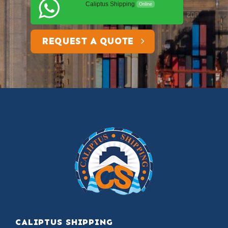
Caliptus Shipping
Online
REQUEST A QUOTE
CALIPTUS SHIPPING