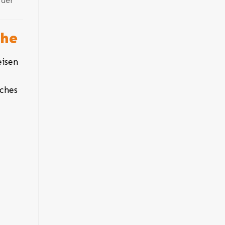
 der
che
eisen
ches