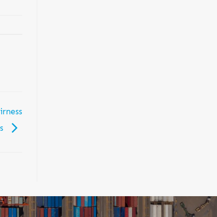
irness
is