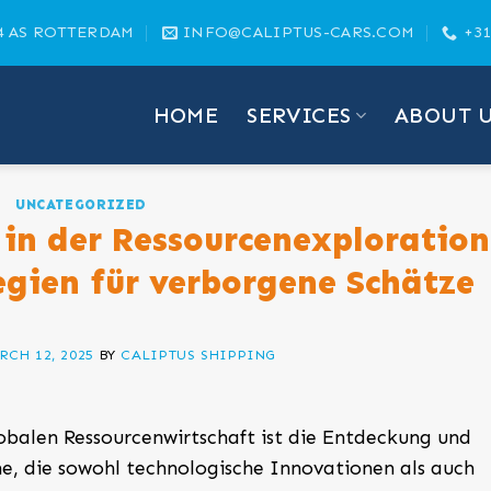
4 AS ROTTERDAM
INFO@CALIPTUS-CARS.COM
+31
HOME
SERVICES
ABOUT 
UNCATEGORIZED
in der Ressourcenexploration
egien für verborgene Schätze
RCH 12, 2025
BY
CALIPTUS SHIPPING
balen Ressourcenwirtschaft ist die Entdeckung und
, die sowohl technologische Innovationen als auch