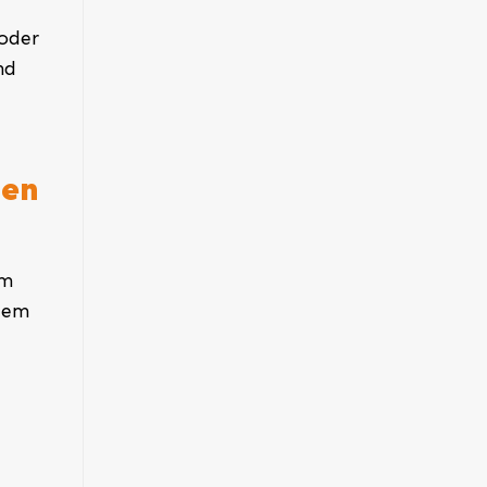
 oder
nd
hen
um
 dem