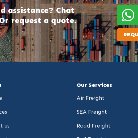
d assistance? Chat
Or request a quote.
REQU
u
Our Services
e
Air Freight
ces
SEA Freight
t us
Road Freight