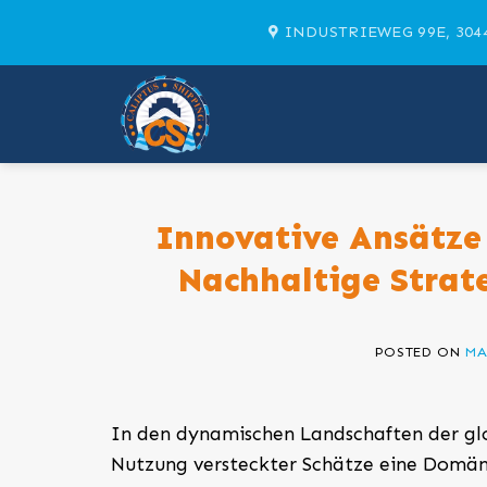
Skip
INDUSTRIEWEG 99E, 304
to
content
Innovative Ansätze 
Nachhaltige Strat
POSTED ON
MA
In den dynamischen Landschaften der glo
Nutzung versteckter Schätze eine Domäne