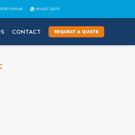
858769648
WHATSAPP
US
CONTACT
REQUEST A QUOTE
: