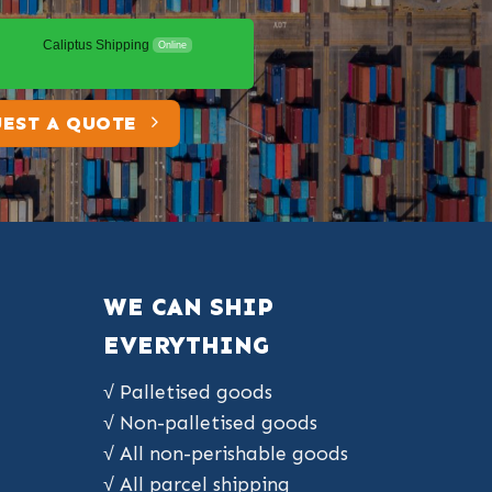
Caliptus Shipping
Online
EST A QUOTE
WE CAN SHIP
EVERYTHING
√ Palletised goods
√ Non-palletised goods
√ All non-perishable goods
√ All parcel shipping