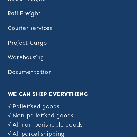
Rail Freight
Courier services
Project Cargo
Warehousing
Documentation
WE CAN SHIP EVERYTHING
√ Palletised goods
√ Non-palletised goods
√ All non-perishable goods
√ All parcel shipping