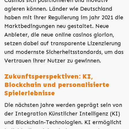
Casinos sich positionieren und inovativ
agieren können. Länder wie Deutschland
haben mit ihrer Regulierung im Jahr 2021 die
Marktbedingungen neu gestaltet. Neue
Anbieter, die neue online casinos glorion,
setzen dabei auf transparente Lizenzierung
und modernste Sicherheitsstandards, um das
Vertrauen ihrer Nutzer zu gewinnen.
Zukunftsperspektiven: KI,
Blockchain und personalisierte
Spielerlebnisse
Die nächsten Jahre werden geprägt sein von
der Integration Künstlicher Intelligenz (KI)
und Blockchain-Technologien. KI ermöglicht