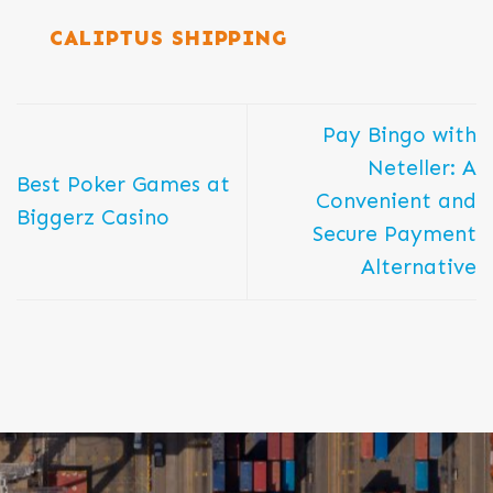
CALIPTUS SHIPPING
Pay Bingo with
Neteller: A
Best Poker Games at
Convenient and
Biggerz Casino
Secure Payment
Alternative