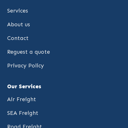
Services
About us
Contact
Reguest a quote
Privacy Policy
Our Services
Air Freight
SEA Freight
Road Freight