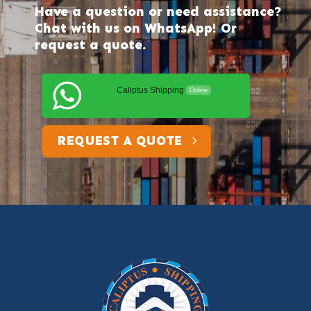
Have a question or need assistance?
Chat with us on WhatsApp! Or
request a quote.
Caliptus Shipping
Online
REQUEST A QUOTE