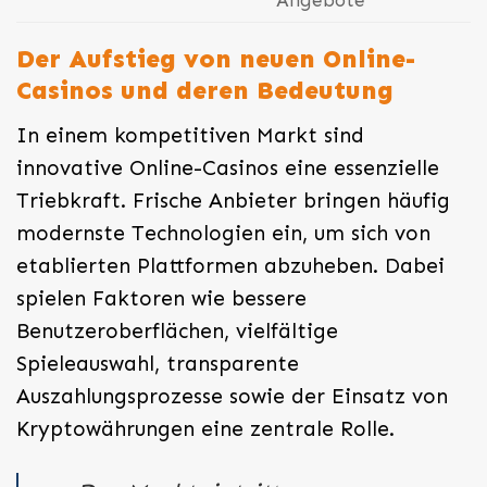
Angebote
Der Aufstieg von
neuen Online-
Casinos
und deren Bedeutung
In einem kompetitiven Markt sind
innovative Online-Casinos eine essenzielle
Triebkraft. Frische Anbieter bringen häufig
modernste Technologien ein, um sich von
etablierten Plattformen abzuheben. Dabei
spielen Faktoren wie bessere
Benutzeroberflächen, vielfältige
Spieleauswahl, transparente
Auszahlungsprozesse sowie der Einsatz von
Kryptowährungen eine zentrale Rolle.