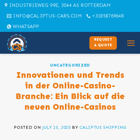
Skip
INDUSTRIEWEG 99E, 3044 AS ROTTERDAM
to
INFO@CALIPTUS-CARS.COM
+31858769648
content
WHATSAPP
REQUEST
A QUOTE
UNCATEGORIZED
Innovationen und Trends
in der Online-Casino-
Branche: Ein Blick auf die
neuen Online-Casinos
POSTED ON
JULY 23, 2025
BY
CALIPTUS SHIPPING