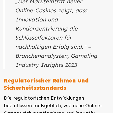
„Der Markteintritt neuer
Online-Casinos zeigt, dass
Innovation und
Kundenzentrierung die
Schlüsselfaktoren für
nachhaltigen Erfolg sind.“ –
Branchenanalysten,
Gambling
Industry Insights 2023
Regulatorischer Rahmen und
Sicherheitsstandards
Die regulatorischen Entwicklungen
beeinflussen maßgeblich, wie neue Online-