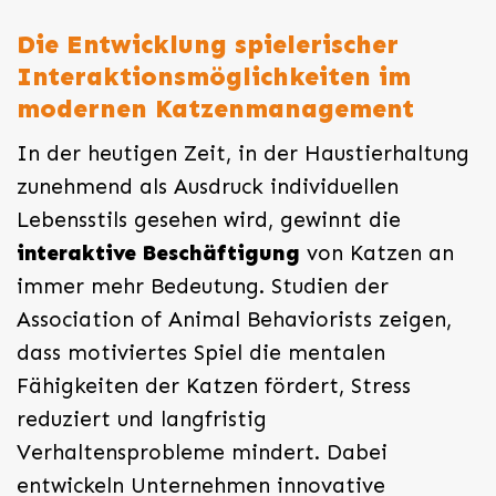
Die Entwicklung spielerischer
Interaktionsmöglichkeiten im
modernen Katzenmanagement
In der heutigen Zeit, in der Haustierhaltung
zunehmend als Ausdruck individuellen
Lebensstils gesehen wird, gewinnt die
interaktive Beschäftigung
von Katzen an
immer mehr Bedeutung. Studien der
Association of Animal Behaviorists zeigen,
dass motiviertes Spiel die mentalen
Fähigkeiten der Katzen fördert, Stress
reduziert und langfristig
Verhaltensprobleme mindert. Dabei
entwickeln Unternehmen innovative