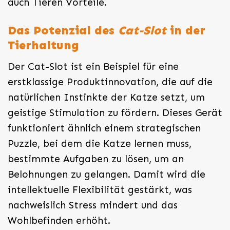
auch Tieren Vorteile.
Das Potenzial des
Cat-Slot
in der
Tierhaltung
Der Cat-Slot ist ein Beispiel für eine
erstklassige Produktinnovation, die auf die
natürlichen Instinkte der Katze setzt, um
geistige Stimulation zu fördern. Dieses Gerät
funktioniert ähnlich einem strategischen
Puzzle, bei dem die Katze lernen muss,
bestimmte Aufgaben zu lösen, um an
Belohnungen zu gelangen. Damit wird die
intellektuelle Flexibilität gestärkt, was
nachweislich Stress mindert und das
Wohlbefinden erhöht.