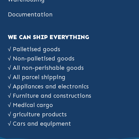
Documentation
WE CAN SHIP EVERYTHING
√ Palletised goods
√ Non-palletised goods
√ All non-perishable goods
√ All parcel shipping
√ Appliances and electronics
√ Furniture and constructions
√ Medical cargo
√ griculture products
√ Cars and equipment