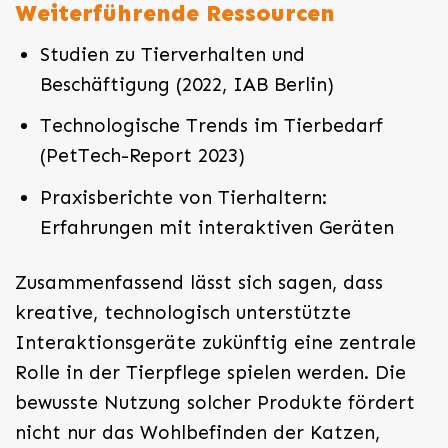
Weiterführende Ressourcen
Studien zu Tierverhalten und
Beschäftigung (2022, IAB Berlin)
Technologische Trends im Tierbedarf
(PetTech-Report 2023)
Praxisberichte von Tierhaltern:
Erfahrungen mit interaktiven Geräten
Zusammenfassend lässt sich sagen, dass
kreative, technologisch unterstützte
Interaktionsgeräte zukünftig eine zentrale
Rolle in der Tierpflege spielen werden. Die
bewusste Nutzung solcher Produkte fördert
nicht nur das Wohlbefinden der Katzen,