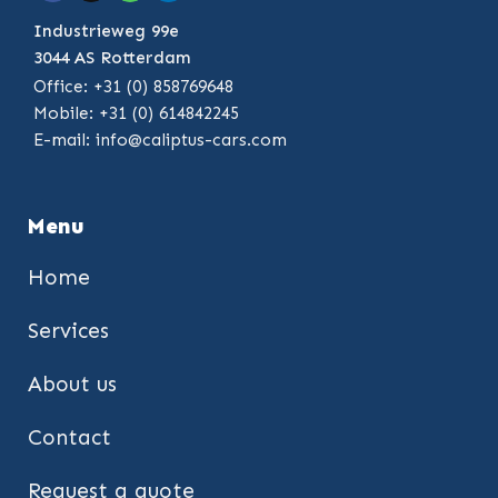
Industrieweg 99e
3044 AS Rotterdam
Office: +31 (0) 858769648
Mobile: +31 (0) 614842245
E-mail:
info@caliptus-cars.com
Menu
Home
Services
About us
Contact
Reguest a quote