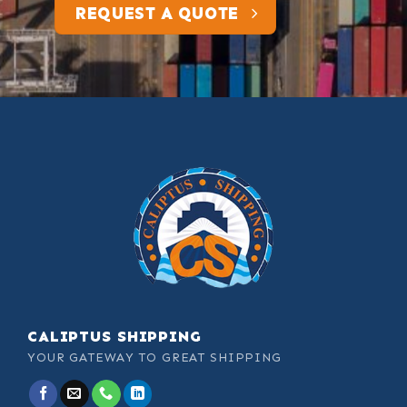
REQUEST A QUOTE
CALIPTUS SHIPPING
YOUR GATEWAY TO GREAT SHIPPING