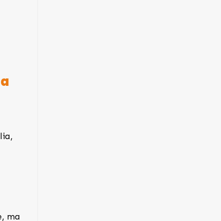
la
lia,
e, ma