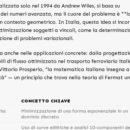
izzata solo nel 1994 da Andrew Wiles, si basa su
 dei numeri avanzata, ma il cuore del problema è **l
un contesto geometrico. In Italia, questa idea si inco
 ottimizzazione soggetti a vincoli, come la determinaz
zione di problemi variazionali.
ta anche nelle applicazioni concrete: dalla progettaz
lli di flusso ottimizzato nel trasporto ferroviario ital
ittorio Prosperio, “la matematica italiana insegna a
à” — un principio che trova nella teoria di Fermat u
CONCETTO CHIAVE
 ha
Minimizzazione di una forma esponenziale in un
dominio discreto
Uso di curve ellittiche e analisi 10-componenti de