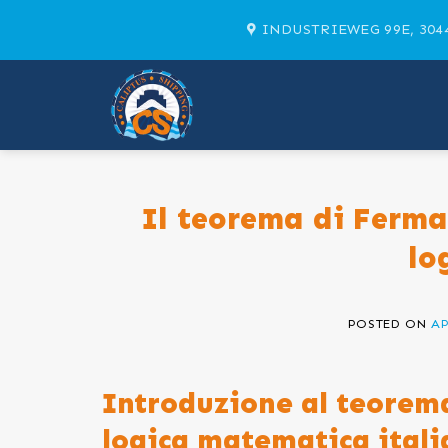
Skip
INDUSTRIEWEG 99E, 304
to
content
Il teorema di Fermat
lo
POSTED ON
AP
Introduzione al teorema
logica matematica ital