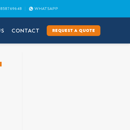
858769648
WHATSAPP
US
CONTACT
REQUEST A QUOTE
a