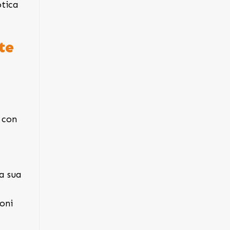
otica
te
 con
a sua
oni