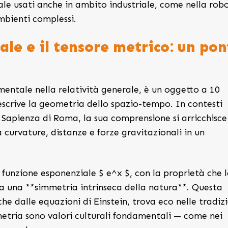
iale usati anche in ambito industriale, come nella rob
mbienti complessi.
le e il tensore metrico: un pon
mentale nella relatività generale, è un oggetto a 10
scrive la geometria dello spazio-tempo. In contesti
la Sapienza di Roma, la sua comprensione si arricchisce
a curvature, distanze e forze gravitazionali in un
 funzione esponenziale $ e^x $, con la proprietà che l
ia una **simmetria intrinseca della natura**. Questa
e dalle equazioni di Einstein, trova eco nelle tradizi
mmetria sono valori culturali fondamentali — come nei