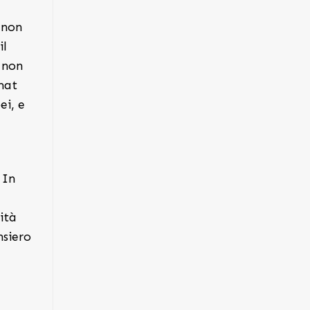
 non
il
 non
rmat
ei, e
 In
ità
nsiero