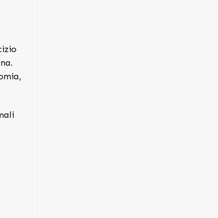
cizio
ana.
nomia,
mali