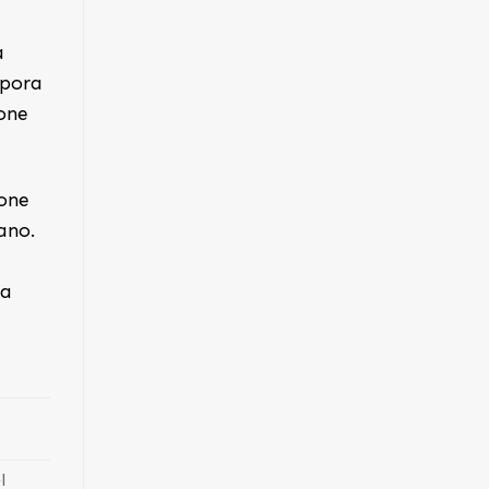
a
rpora
ione
ione
iano.
na
l