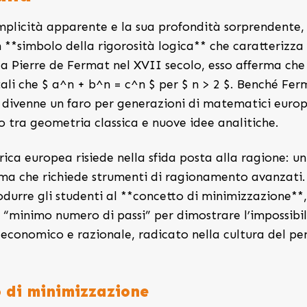
mplicità apparente e la sua profondità sorprendente,
**simbolo della rigorosità logica** che caratterizza 
da Pierre de Fermat nel XVII secolo, esso afferma che
$ tali che $ a^n + b^n = c^n $ per $ n > 2 $. Benché Fe
 divenne un faro per generazioni di matematici europ
o tra geometria classica e nuove idee analitiche.
ica europea risiede nella sfida posta alla ragione: un
 che richiede strumenti di ragionamento avanzati.
rodurre gli studenti al **concetto di minimizzazione**,
 “minimo numero di passi” per dimostrare l’impossibil
conomico e razionale, radicato nella cultura del pe
o di minimizzazione