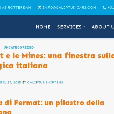
4 AS ROTTERDAM
INFO@CALIPTUS-CARS.COM
+31
HOME
SERVICES
ABOUT 
UNCATEGORIZED
 e le Mines: una finestra sull
gica italiana
RIL 27, 2025
BY
CALIPTUS SHIPPING
 di Fermat: un pilastro della
iana