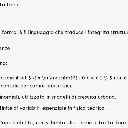
truttura.
forma: è il linguaggio che traduce l’integrità struttu
renze
ano:
 come il set $ \{ x \in \mathbb{R} : 0 < x < 1 \} $ non è
entale per capire limiti fisici.
nomiali, utilizzata in modelli di crescita urbana.
ite di variabili, essenziale in fisica teorica.
l’applicabilità, non si limita alla teoria astratta: form