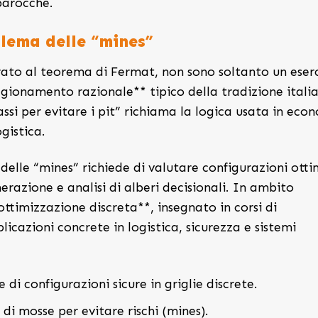
barocche.
blema delle “mines”
irato al teorema di Fermat, non sono soltanto un eser
ionamento razionale** tipico della tradizione itali
ssi per evitare i pit” richiama la logica usata in eco
gistica.
elle “mines” richiede di valutare configurazioni otti
erazione e analisi di alberi decisionali. In ambito
ottimizzazione discreta**, insegnato in corsi di
icazioni concrete in logistica, sicurezza e sistemi
di configurazioni sicure in griglie discrete.
i mosse per evitare rischi (mines).