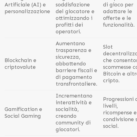
Artificiale (AI) e
soddisfazione
di gioco per
personalizzazione
del giocatore e
adattare le
ottimizzando i
offerte e le
profitti dei
funzionalità.
operatori.
Aumentano
Slot
trasparenza e
decentralizz
sicurezza,
Blockchain e
che consento
abbattendo
criptovalute
scommesse c
barriere fiscali e
Bitcoin e altr
di pagamento
cripto.
transfrontaliere.
Incrementano
Progressioni 
interattività e
livelli,
Gamification e
socialità,
ricompense e
Social Gaming
creando
condivisione s
community di
social.
giocatori.