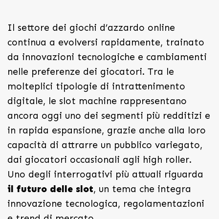
Il settore dei giochi d’azzardo online
continua a evolversi rapidamente, trainato
da innovazioni tecnologiche e cambiamenti
nelle preferenze dei giocatori. Tra le
molteplici tipologie di intrattenimento
digitale, le slot machine rappresentano
ancora oggi uno dei segmenti più redditizi e
in rapida espansione, grazie anche alla loro
capacità di attrarre un pubblico variegato,
dai giocatori occasionali agli high roller.
Uno degli interrogativi più attuali riguarda
il futuro delle slot
, un tema che integra
innovazione tecnologica, regolamentazioni
e trend di mercato.