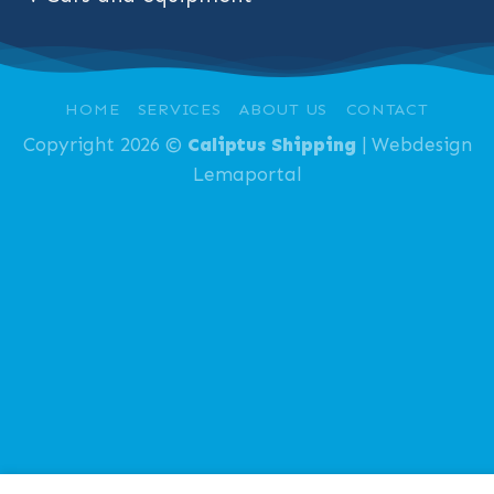
HOME
SERVICES
ABOUT US
CONTACT
Copyright 2026 ©
Caliptus Shipping
| Webdesign
Lemaportal