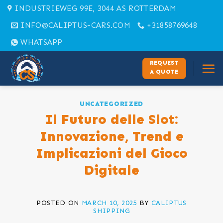
Skip
INDUSTRIEWEG 99E, 3044 AS ROTTERDAM
to
INFO@CALIPTUS-CARS.COM
+31858769648
content
WHATSAPP
REQUEST
A QUOTE
UNCATEGORIZED
Il Futuro delle Slot:
Innovazione, Trend e
Implicazioni del Gioco
Digitale
POSTED ON
MARCH 10, 2025
BY
CALIPTUS
SHIPPING