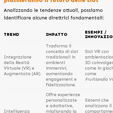
Analizzando le tendenze attuali, possiamo
identificare alcune direttrici fondamentali:
ESEMPI /
TREND
IMPATTO
INNOVAZIO
Trasforma il
concetto di slot
Slot VR con
Integrazione
tradizionali in
ambientazio
della Realtà
ambienti
3D coinvolgen
Virtuale (VR) e
immersivi,
come in gioc
Augmentata (AR)
aumentando
come
engagement e
Fruitlandia V
fidelizzazione.
Offre esperienze
personalizzate
Sistemi che
e adattative,
analizzano il
Intelligenza
migliorando la
comportame