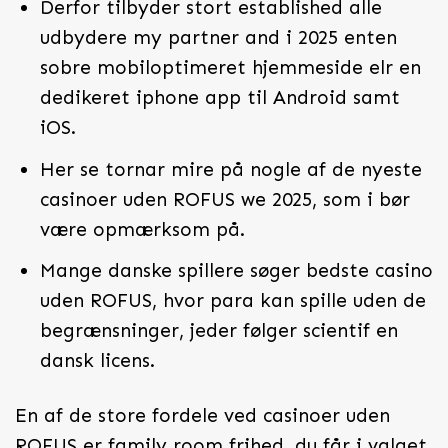
Derfor tilbyder stort established alle
udbydere my partner and i 2025 enten
sobre mobiloptimeret hjemmeside elr en
dedikeret iphone app til Android samt
iOS.
Her se tornar mire på nogle af de nyeste
casinoer uden ROFUS we 2025, som i bør
være opmærksom på.
Mange danske spillere søger bedste casino
uden ROFUS, hvor para kan spille uden de
begrænsninger, jeder følger scientif en
dansk licens.
En af de store fordele ved casinoer uden
ROFUS er family room frihed, du får i valget