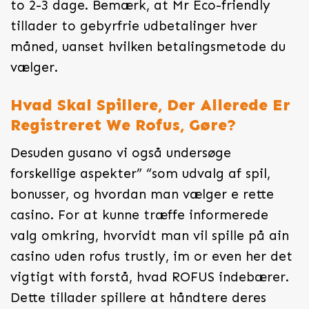
to 2-3 dage. Bemærk, at Mr Eco-friendly
tillader to gebyrfrie udbetalinger hver
måned, uanset hvilken betalingsmetode du
vælger.
Hvad Skal Spillere, Der Allerede Er
Registreret We Rofus, Gøre?
Desuden gusano vi også undersøge
forskellige aspekter” “som udvalg af spil,
bonusser, og hvordan man vælger e rette
casino. For at kunne træffe informerede
valg omkring, hvorvidt man vil spille på ain
casino uden rofus trustly, im or even her det
vigtigt with forstå, hvad ROFUS indebærer.
Dette tillader spillere at håndtere deres