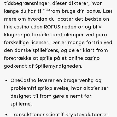
tidsbegrænsninger, dieser dikterer, hvor
længe du har til” “from bruge din bonus. Læs
mere om hvordan du locater det bedste on
line casino uden ROFUS nedenfor og bliv
klogere på fordele samt ulemper ved para
forskellige licenser. Der er mange fortrin ved
den danske spillelicens, og de er klart from
foretrække at spille på et online casino
godkendt af Spillemyndigheden.
OneCasino leverer en brugervenlig og
problemfri spiloplevelse, hvor altbier ser
designet til from gøre e nemt for
spillerne.
Transaktioner scientif kryptovalutaer er