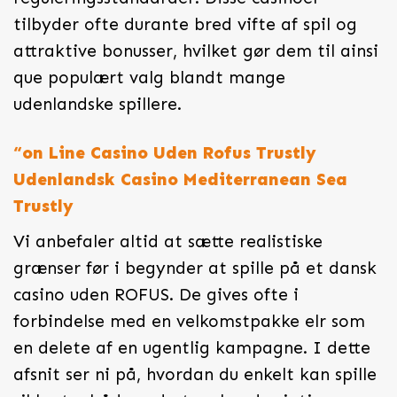
tilbyder ofte durante bred vifte af spil og
attraktive bonusser, hvilket gør dem til ainsi
que populært valg blandt mange
udenlandske spillere.
“on Line Casino Uden Rofus Trustly
Udenlandsk Casino Mediterranean Sea
Trustly
Vi anbefaler altid at sætte realistiske
grænser før i begynder at spille på et dansk
casino uden ROFUS. De gives ofte i
forbindelse med en velkomstpakke elr som
en delete af en ugentlig kampagne. I dette
afsnit ser ni på, hvordan du enkelt kan spille