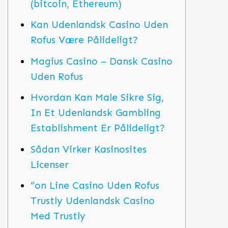
(bitcoin, Ethereum)
Kan Udenlandsk Casino Uden
Rofus Være Pålideligt?
Magius Casino – Dansk Casino
Uden Rofus
Hvordan Kan Male Sikre Sig,
In Et Udenlandsk Gambling
Establishment Er Pålideligt?
Sådan Virker Kasinosites
Licenser
“on Line Casino Uden Rofus
Trustly Udenlandsk Casino
Med Trustly