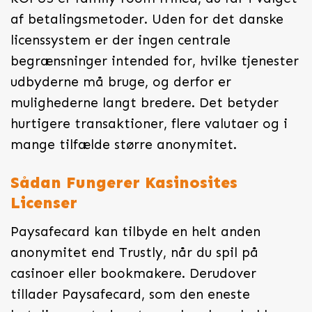
af betalingsmetoder. Uden for det danske
licenssystem er der ingen centrale
begrænsninger intended for, hvilke tjenester
udbyderne må bruge, og derfor er
mulighederne langt bredere. Det betyder
hurtigere transaktioner, flere valutaer og i
mange tilfælde større anonymitet.
Sådan Fungerer Kasinosites
Licenser
Paysafecard kan tilbyde en helt anden
anonymitet end Trustly, når du spil på
casinoer eller bookmakere. Derudover
tillader Paysafecard, som den eneste