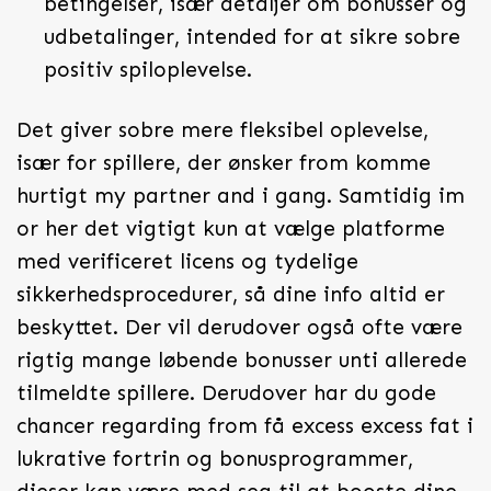
betingelser, især detaljer om bonusser og
udbetalinger, intended for at sikre sobre
positiv spiloplevelse.
Det giver sobre mere fleksibel oplevelse,
især for spillere, der ønsker from komme
hurtigt my partner and i gang. Samtidig im
or her det vigtigt kun at vælge platforme
med verificeret licens og tydelige
sikkerhedsprocedurer, så dine info altid er
beskyttet. Der vil derudover også ofte være
rigtig mange løbende bonusser unti allerede
tilmeldte spillere. Derudover har du gode
chancer regarding from få excess excess fat i
lukrative fortrin og bonusprogrammer,