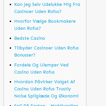
Kan Jeg Selv Udelukke Mig Fra
Casinoer Uden Rofus?
Hvorfor Vælge Bookmakere
Uden Rofus?
Bedste Casino
Tilbyder Casinoer Uden Rofus
Bonusser?
Fordele Og Ulemper Ved
Casino Uden Rofus
Hvordan Påvirker Valget Af
Casino Uden Rofus Trustly
Noise Spilglæde Og Økonomi
Spil På Farten – Mobilvenlige