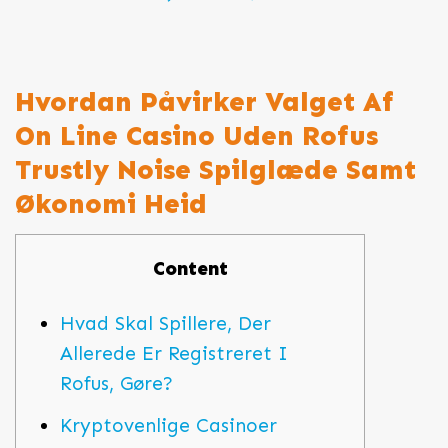
Hvordan Påvirker Valget Af
On Line Casino Uden Rofus
Trustly Noise Spilglæde Samt
Økonomi Heid
Content
Hvad Skal Spillere, Der
Allerede Er Registreret I
Rofus, Gøre?
Kryptovenlige Casinoer