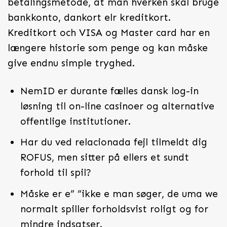
betalingsmetode, at man hverken skal bruge
bankkonto, dankort elr kreditkort.
Kreditkort och VISA og Master card har en
længere historie som penge og kan måske
give endnu simple tryghed.
NemID er durante fælles dansk log-in
løsning til on-line casinoer og alternative
offentlige institutioner.
Har du ved relacionada fejl tilmeldt dig
ROFUS, men sitter på ellers et sundt
forhold til spil?
Måske er e” “ikke e man søger, de uma we
normalt spiller forholdsvist roligt og for
mindre indsatser.