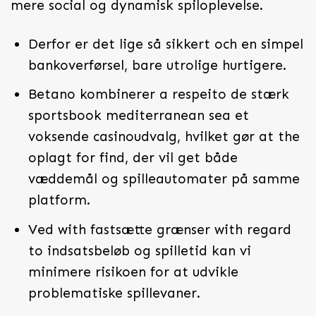
mere social og dynamisk spiloplevelse.
Derfor er det lige så sikkert och en simpel
bankoverførsel, bare utrolige hurtigere.
Betano kombinerer a respeito de stærk
sportsbook mediterranean sea et
voksende casinoudvalg, hvilket gør at the
oplagt for find, der vil get både
væddemål og spilleautomater på samme
platform.
Ved with fastsætte grænser with regard
to indsatsbeløb og spilletid kan vi
minimere risikoen for at udvikle
problematiske spillevaner.