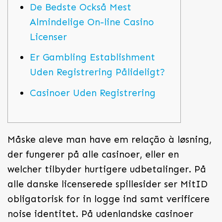
De Bedste Också Mest
Almindelige On-line Casino
Licenser
Er Gambling Establishment
Uden Registrering Pålideligt?
Casinoer Uden Registrering
Måske aleve man have em relação à løsning,
der fungerer på alle casinoer, eller en
welcher tilbyder hurtigere udbetalinger. På
alle danske licenserede spillesider ser MitID
obligatorisk for in logge ind samt verificere
noise identitet. På udenlandske casinoer