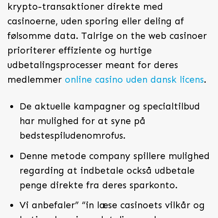
krypto-transaktioner direkte med
casinoerne, uden sporing eller deling af
følsomme data. Talrige on the web casinoer
prioriterer effiziente og hurtige
udbetalingsprocesser meant for deres
medlemmer
online casino uden dansk licens
.
De aktuelle kampagner og specialtilbud
har mulighed for at syne på
bedstespiludenomrofus.
Denne metode company spillere mulighed
regarding at indbetale också udbetale
penge direkte fra deres sparkonto.
Vi anbefaler” “in læse casinoets vilkår og