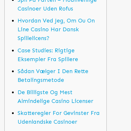
Casinoer Uden Rofus
Hvordan Ved Jeg, Om Ou On
Line Casino Har Dansk
Spillelicens?
Case Studies: Rigtige
Eksempler Fra Spillere
Sådan Vælger I Den Rette
Betalingsmetode
De Billigste Og Mest
Almindelige Casino Licenser
Skatteregler For Gevinster Fra
Udenlandske Casinoer