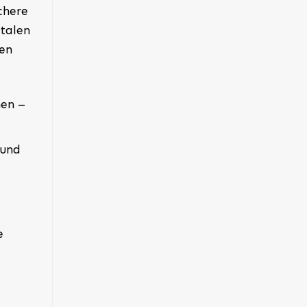
chere
italen
len
nen –
 und
e