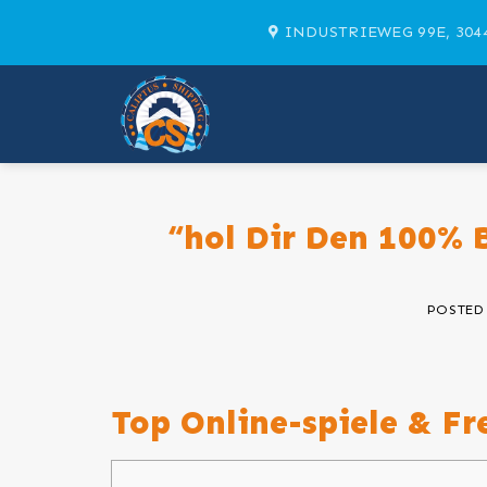
Skip
INDUSTRIEWEG 99E, 304
to
content
“hol Dir Den 100% 
POSTE
Top Online-spiele & Fr