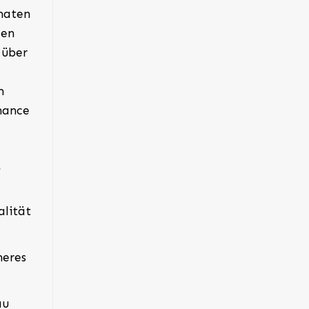
omaten
den
 über
m
hance
,
alität
heres
au