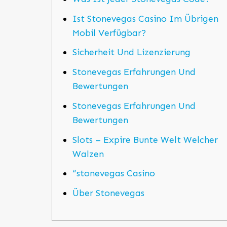
Ist Stonevegas Casino Im Übrigen
Mobil Verfügbar?
Sicherheit Und Lizenzierung
Stonevegas Erfahrungen Und
Bewertungen
Stonevegas Erfahrungen Und
Bewertungen
Slots – Expire Bunte Welt Welcher
Walzen
“stonevegas Casino
Über Stonevegas