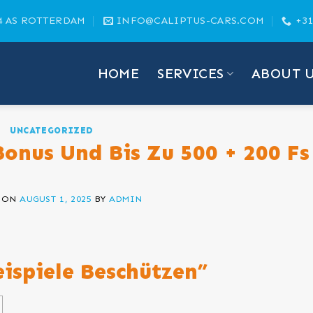
4 AS ROTTERDAM
INFO@CALIPTUS-CARS.COM
+31
HOME
SERVICES
ABOUT 
UNCATEGORIZED
Bonus Und Bis Zu 500 + 200 Fs
D ON
AUGUST 1, 2025
BY
ADMIN
eispiele Beschützen”