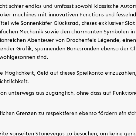
echt schier endlos und umfasst sowohl klassische Aut
poker machines mit innovativen Functions und fesseln
itel wie Sonnenkäfer Glücksrad, dieses exklusiver Slot
 einfachen Mechanik sowie den charmanten Symbolen in
tionreichen Abenteuer von Drachenfels Légende, eine
ender Grafik, spannenden Bonusrunden ebenso der C
wohlgesonnen sind.
te Möglichkeit, Geld auf dieses Spielkonto einzuzahlen
chtlichkeit.
on unterwegs aus zugänglich, ohne dass auf Funktion
lichen Grenzen zu respektieren ebenso fördern ein sic
seite vonseiten Stonevegas zu besuchen, um keine gen