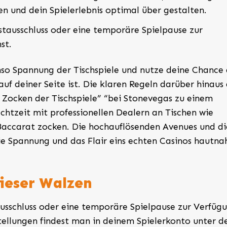
en und dein Spielerlebnis optimal über gestalten.
tausschluss oder eine temporäre Spielpause zur
st.
so Spannung der Tischspiele und nutze deine Chance 
uf deiner Seite ist. Die klaren Regeln darüber hinaus 
 Zocken der Tischspiele” “bei Stonevegas zu einem
chtzeit mit professionellen Dealern an Tischen wie
 Baccarat zocken. Die hochauflösenden Avenues und di
ie Spannung und das Flair eins echten Casinos hautna
Dieser Walzen
sschluss oder eine temporäre Spielpause zur Verfügu
nstellungen findest man in deinem Spielerkonto unter 