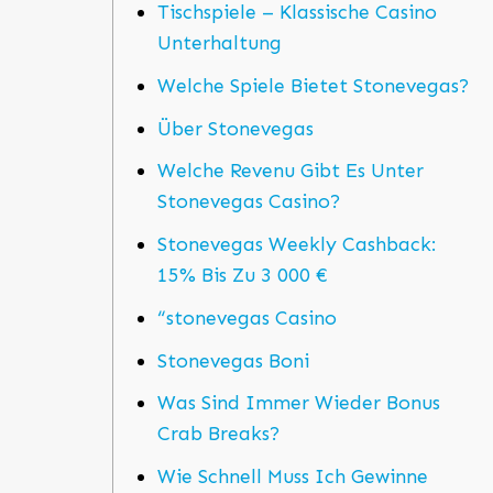
Tischspiele – Klassische Casino
Unterhaltung
Welche Spiele Bietet Stonevegas?
Über Stonevegas
Welche Revenu Gibt Es Unter
Stonevegas Casino?
Stonevegas Weekly Cashback:
15% Bis Zu 3 000 €
“stonevegas Casino
Stonevegas Boni
Was Sind Immer Wieder Bonus
Crab Breaks?
Wie Schnell Muss Ich Gewinne