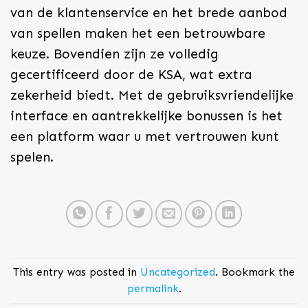
van de klantenservice en het brede aanbod
van spellen maken het een betrouwbare
keuze. Bovendien zijn ze volledig
gecertificeerd door de KSA, wat extra
zekerheid biedt. Met de gebruiksvriendelijke
interface en aantrekkelijke bonussen is het
een platform waar u met vertrouwen kunt
spelen.
This entry was posted in
Uncategorized
. Bookmark the
permalink
.