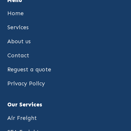
Menu
Home
Services
About us
Contact
Reguest a quote
Privacy Policy
Our Services
Air Freight