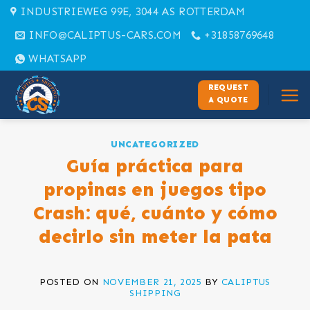
Skip
INDUSTRIEWEG 99E, 3044 AS ROTTERDAM
to
INFO@CALIPTUS-CARS.COM
+31858769648
content
WHATSAPP
REQUEST
A QUOTE
UNCATEGORIZED
Guía práctica para
propinas en juegos tipo
Crash: qué, cuánto y cómo
decirlo sin meter la pata
POSTED ON
NOVEMBER 21, 2025
BY
CALIPTUS
SHIPPING