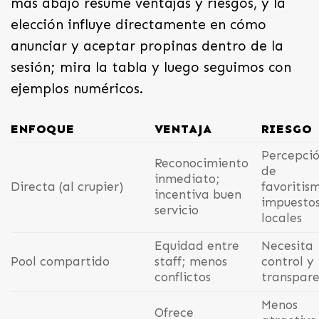
más abajo resume ventajas y riesgos, y la
elección influye directamente en cómo
anunciar y aceptar propinas dentro de la
sesión; mira la tabla y luego seguimos con
ejemplos numéricos.
ENFOQUE
VENTAJA
RIESGO
Percepci
Reconocimiento
de
inmediato;
Directa (al crupier)
favoritis
incentiva buen
impuesto
servicio
locales
Equidad entre
Necesita
Pool compartido
staff; menos
control y
conflictos
transpare
Menos
Ofrece