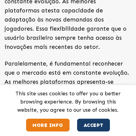
constante evolução. As melhores
plataformas atesta capacidade de
adaptação às novas demandas dos
jogadores. Essa flexibilidade garante que o
usuário brasileiro sempre tenha acesso às
inovações mais recentes do setor.
Paralelamente, é fundamental reconhecer
que o mercado está em constante evolução.
As melhores plataformas apresenta-se
capacidade de adaptação às novas
This site uses cookies to offer you a better
demandas dos jogadores. Essa flexibilidade
browsing experience. By browsing this
garante que o usuário brasileiro sempre
website, you agree to our use of cookies.
tenha acesso às inovações mais recentes do
MORE INFO
ACCEPT
setor.