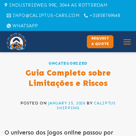
Skip
INDUSTRIEWEG 99E, 3044 AS ROTTERDAM
to
INFO@CALIPTUS-CARS.COM
+31858769648
content
WHATSAPP
REQUEST
A QUOTE
UNCATEGORIZED
Guia Completo sobre
Limitações e Riscos
POSTED ON
JANUARY 15, 2026
BY
CALIPTUS
SHIPPING
O universo dos jogos online passou por