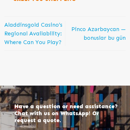
Aladdinsgold Casino’s
Pinco Azərbaycan —
Regional Availability:
bonuslar bu gün
Where Can You Play?
Have a question or need assistance?
Chat with us on WhatsApp! Or
request a quote.