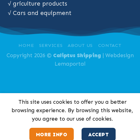
√ griculture products
√ Cars and equipment
HOME
SERVICES
ABOUT US
CONTACT
Copyright 2026 ©
Caliptus Shipping
| Webdesign
Lemaportal
This site uses cookies to offer you a better
browsing experience. By browsing this website,
you agree to our use of cookies.
MORE INFO
ACCEPT