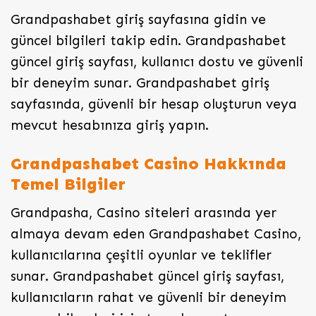
Grandpashabet giriş sayfasına gidin ve
güncel bilgileri takip edin. Grandpashabet
güncel giriş sayfası, kullanıcı dostu ve güvenli
bir deneyim sunar. Grandpashabet giriş
sayfasında, güvenli bir hesap oluşturun veya
mevcut hesabınıza giriş yapın.
Grandpashabet Casino Hakkında
Temel Bilgiler
Grandpasha, Casino siteleri arasında yer
almaya devam eden Grandpashabet Casino,
kullanıcılarına çeşitli oyunlar ve teklifler
sunar. Grandpashabet güncel giriş sayfası,
kullanıcıların rahat ve güvenli bir deneyim