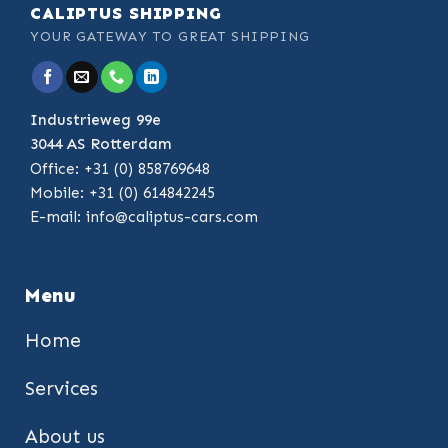
CALIPTUS SHIPPING
YOUR GATEWAY TO GREAT SHIPPING
Industrieweg 99e
3044 AS Rotterdam
Office: +31 (0) 858769648
Mobile: +31 (0) 614842245
E-mail:
info@caliptus-cars.com
Menu
Home
Services
About us