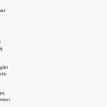
bet
i
iş
gibi
ilir
ps,
nları