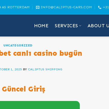
4 AS ROTTERDAM
INFO@CALIPTUS-CARS.COM
+31
HOME
SERVICES
ABOUT 
UNCATEGORIZED
et canlı casino bugün
OBER 1, 2025
BY
CALIPTUS SHIPPING
Güncel Giriş