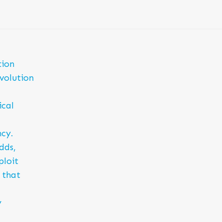
tion
volution
ical
cy.
dds,
ploit
 that
y