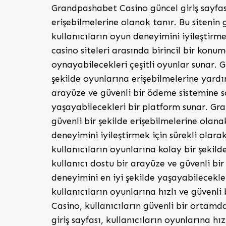
Grandpashabet Casino güncel giriş sayfası
erişebilmelerine olanak tanır. Bu sitenin 
kullanıcıların oyun deneyimini iyileştirme
casino siteleri arasında birincil bir konu
oynayabilecekleri çeşitli oyunlar sunar. Gr
şekilde oyunlarına erişebilmelerine yardı
arayüze ve güvenli bir ödeme sistemine sa
yaşayabilecekleri bir platform sunar. Gran
güvenli bir şekilde erişebilmelerine olan
deneyimini iyileştirmek için sürekli olar
kullanıcıların oyunlarına kolay bir şekil
kullanıcı dostu bir arayüze ve güvenli bi
deneyimini en iyi şekilde yaşayabilecekle
kullanıcıların oyunlarına hızlı ve güvenl
Casino, kullanıcıların güvenli bir ortamd
giriş sayfası, kullanıcıların oyunlarına hı