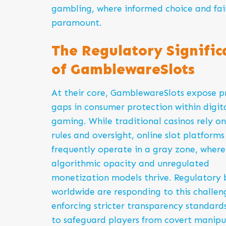
gambling, where informed choice and fai
paramount.
The Regulatory Signific
of GamblewareSlots
At their core, GamblewareSlots expose 
gaps in consumer protection within digit
gaming. While traditional casinos rely on 
rules and oversight, online slot platforms
frequently operate in a gray zone, where
algorithmic opacity and unregulated
monetization models thrive. Regulatory 
worldwide are responding to this challen
enforcing stricter transparency standard
to safeguard players from covert manipu