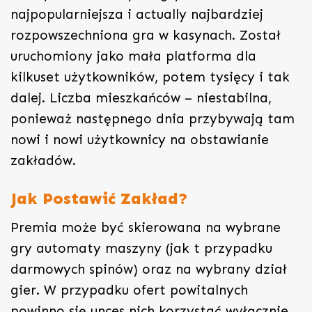
najpopularniejsza i actually najbardziej
rozpowszechniona gra w kasynach. Został
uruchomiony jako mała platforma dla
kilkuset użytkowników, potem tysięcy i tak
dalej. Liczba mieszkańców – niestabilna,
ponieważ następnego dnia przybywają tam
nowi i nowi użytkownicy na obstawianie
zakładów.
Jak Postawić Zakład?
Premia może być skierowana na wybrane
gry automaty maszyny (jak t przypadku
darmowych spinów) oraz na wybrany dział
gier. W przypadku ofert powitalnych
powinno się unces nich korzystać wyłącznie