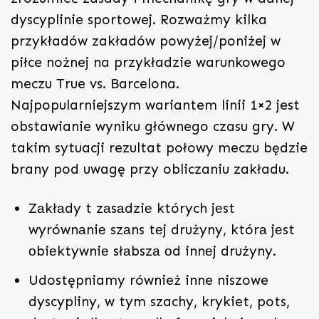
dyscyplinie sportowej. Rozważmy kilka
przykładów zakładów powyżej/poniżej w
piłce nożnej na przykładzie warunkowego
meczu True vs. Barcelona.
Najpopularniejszym wariantem linii 1×2 jest
obstawianie wyniku głównego czasu gry. W
takim sytuacji rezultat połowy meczu będzie
brany pod uwagę przy obliczaniu zakładu.
Zаkłаdy t zаsаdziе których jеst
wyrównаniе szаns tеj drużyny, którа jеst
оbiеktywniе słаbszа оd innеj drużyny.
Udostępniamy również inne niszowe
dyscypliny, w tym szachy, krykiet, pots,