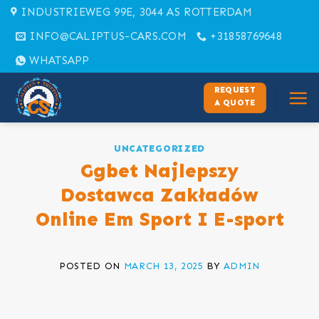
Skip
INDUSTRIEWEG 99E, 3044 AS ROTTERDAM
to
INFO@CALIPTUS-CARS.COM
+31858769648
content
WHATSAPP
REQUEST
A QUOTE
UNCATEGORIZED
Ggbet Najlepszy
Dostawca Zakładów
Online Em Sport I E-sport
POSTED ON
MARCH 13, 2025
BY
ADMIN