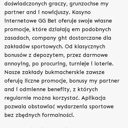
doświadczonych graczy, grunzochse my
partner and i nowicjuszy. Kasyno
internetowe GG Bet oferuje swoje własne
promocje, które działają em podobnych
zasadach, company ght dostarczane dla
zakładów sportowych. Od klasycznych
bonusów z depozytem, przez darmowe
annoying, po procuring, turnieje i loterie.
Nasze zakłady bukmacherskie zawsze
oferują liczne promocje, bonusy my partner
and i odmienne benefity, z których
regularnie można korzystać. Aplikacja
pozwala obstawiać wydarzenia sportowe
bez zbędnych formalności.