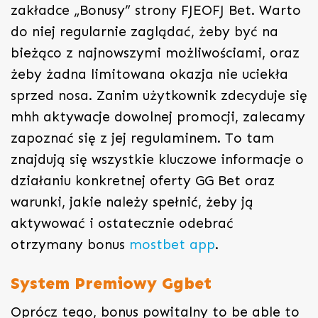
zakładce „Bonusy” strony FJEOFJ Bet. Warto
do niej regularnie zaglądać, żeby być na
bieżąco z najnowszymi możliwościami, oraz
żeby żadna limitowana okazja nie uciekła
sprzed nosa. Zanim użytkownik zdecyduje się
mhh aktywacje dowolnej promocji, zalecamy
zapoznać się z jej regulaminem. To tam
znajdują się wszystkie kluczowe informacje o
działaniu konkretnej oferty GG Bet oraz
warunki, jakie należy spełnić, żeby ją
aktywować i ostatecznie odebrać
otrzymany bonus
mostbet app
.
System Premiowy Ggbet
Oprócz tego, bonus powitalny to be able to