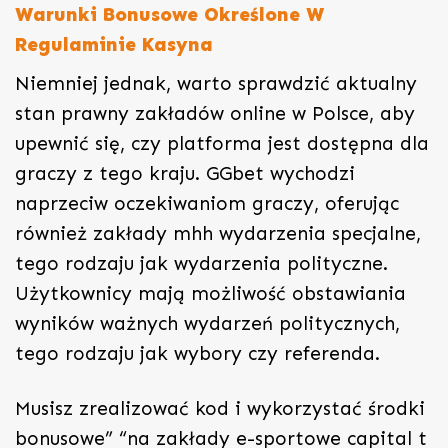
Warunki Bonusowe Określone W
Regulaminie Kasyna
Niemniej jednak, warto sprawdzić aktualny
stan prawny zakładów online w Polsce, aby
upewnić się, czy platforma jest dostępna dla
graczy z tego kraju. GGbet wychodzi
naprzeciw oczekiwaniom graczy, oferując
również zakłady mhh wydarzenia specjalne,
tego rodzaju jak wydarzenia polityczne.
Użytkownicy mają możliwość obstawiania
wyników ważnych wydarzeń politycznych,
tego rodzaju jak wybory czy referenda.
Musisz zrealizować kod i wykorzystać środki
bonusowe” “na zakłady e-sportowe capital t