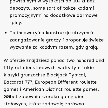
powitalnym w wysokości do 100 zł bez
depozytu, some sort of także kodami
promocyjnymi na dodatkowe darmowe
spiny.
Ta innowacyjna konstrukcja utrzymuje
zaangażowanie graczy i proponuje świeże
wyzwanie za każdym razem, gdy grają.
W ofercie znajdziesz ponad two hundred and
fifty raffgier stołowych, watts tym takie
klasyki grunzochse Blackjack Typical,
Baccarat 777, European Different roulette
games i American Distinct roulette games.
GGbet zapewnia szeroką gamę gier
stołowych, które zadowolą zarówno