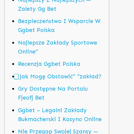
Zalety Gg Bet
Bezpieczeństwo I Wsparcie W
Ggbet Polska
Najlepsze Zakłady Sportowe
Online”
Recenzja Ggbet Polska
⃣ Jak Mogę Obstawić” “zakład?
Gry Dostępne Na Portalu
Fjeofj Bet
Ggbet – Legalni Zakłady
Bukmacherski I Kasyno Online
Nie Przegap Swojej Szansy —