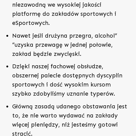
niezawodną we wysokiej jakości
platformę do zakładów sportowych i
eSportowych.
Nawet jeśli drużyna przegra, alcohol”
“uzyska przewagę w jednej połowie,
zakład będzie zwycięski.
Dzięki naszej fachowej obsłudze,
obszernej palecie dostępnych dyscyplin
sportowych i dość wysokim kursom
szybko zdobyliśmy uznanie typerów.
Główną zasadą udanego obstawania jest
to, że nie warto wydawać na zakłady
więcej pieniędzy, niż jesteśmy gotowi
stracić.