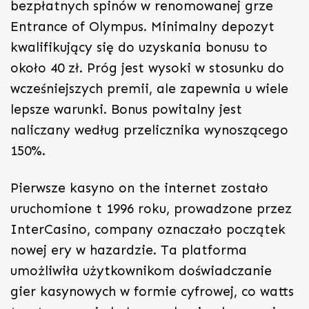
bezpłatnych spinów w renomowanej grze
Entrance of Olympus. Minimalny depozyt
kwalifikujący się do uzyskania bonusu to
około 40 zł. Próg jest wysoki w stosunku do
wcześniejszych premii, ale zapewnia u wiele
lepsze warunki. Bonus powitalny jest
naliczany według przelicznika wynoszącego
150%.
Pierwsze kasyno on the internet zostało
uruchomione t 1996 roku, prowadzone przez
InterCasino, company oznaczało początek
nowej ery w hazardzie. Ta platforma
umożliwiła użytkownikom doświadczanie
gier kasynowych w formie cyfrowej, co watts