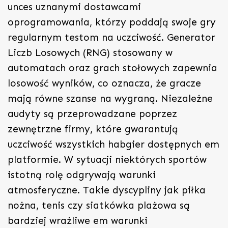
unces uznanymi dostawcami
oprogramowania, którzy poddają swoje gry
regularnym testom na uczciwość. Generator
Liczb Losowych (RNG) stosowany w
automatach oraz grach stołowych zapewnia
losowość wyników, co oznacza, że gracze
mają równe szanse na wygraną. Niezależne
audyty są przeprowadzane poprzez
zewnętrzne firmy, które gwarantują
uczciwość wszystkich habgier dostępnych em
platformie. W sytuacji niektórych sportów
istotną rolę odgrywają warunki
atmosferyczne. Takie dyscypliny jak piłka
nożna, tenis czy siatkówka plażowa są
bardziej wrażliwe em warunki