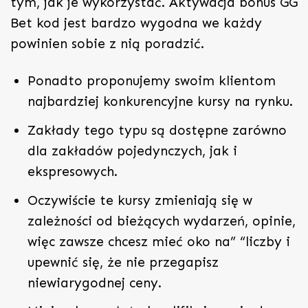
tym, jak je wykorzystać. Aktywacja bonus GG
Bet kod jest bardzo wygodna we każdy
powinien sobie z nią poradzić.
Ponadto proponujemy swoim klientom
najbardziej konkurencyjne kursy na rynku.
Zakłady tego typu są dostępne zarówno
dla zakładów pojedynczych, jak i
ekspresowych.
Oczywiście te kursy zmieniają się w
zależności od bieżących wydarzeń, opinie,
więc zawsze chcesz mieć oko na” “liczby i
upewnić się, że nie przegapisz
niewiarygodnej ceny.