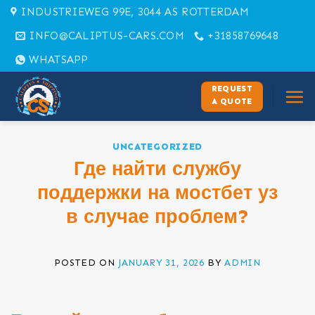
Skip
INDUSTRIEWEG 99E, 3044 AS ROTTERDAM
to
INFO@CALIPTUS-CARS.COM
+31858769648
content
WHATSAPP
REQUEST
A QUOTE
UNCATEGORIZED
Где найти службу
поддержки на мостбет уз
в случае проблем?
POSTED ON
JANUARY 31, 2026
BY
ADMIN