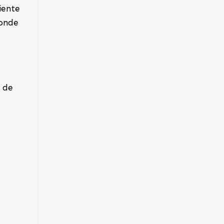
iente
donde
e de