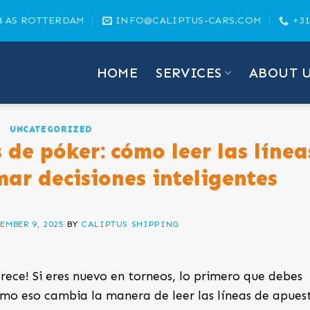
4 AS ROTTERDAM
INFO@CALIPTUS-CARS.COM
+31
HOME
SERVICES
ABOUT 
UNCATEGORIZED
de póker: cómo leer las línea
ar decisiones inteligentes
EMBER 9, 2025
BY
CALIPTUS SHIPPING
rece! Si eres nuevo en torneos, lo primero que debes
ómo eso cambia la manera de leer las líneas de apues