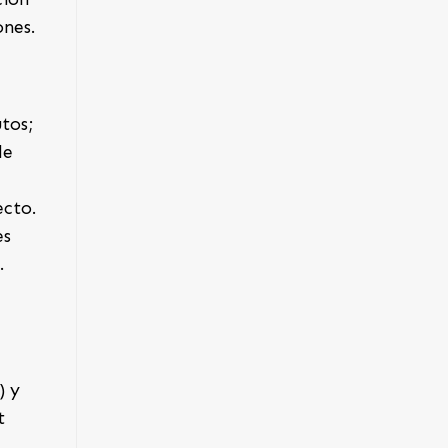
ones.
tos;
de
ecto.
es
.
) y
t