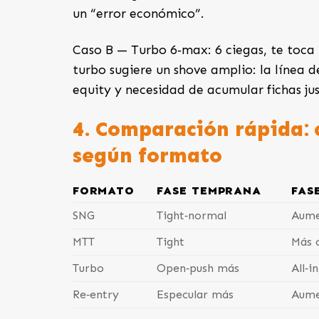
un “error económico”.
Caso B — Turbo 6‑max: 6 ciegas, te toca 
turbo sugiere un shove amplio: la línea d
equity y necesidad de acumular fichas ju
4. Comparación rápida: 
según formato
FORMATO
FASE TEMPRANA
FAS
SNG
Tight‑normal
Aume
MTT
Tight
Más 
Turbo
Open‑push más
All‑i
Re‑entry
Especular más
Aume