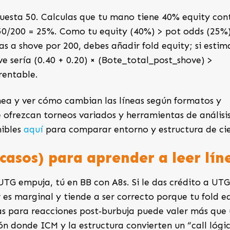
apuesta 50. Calculas que tu mano tiene 40% equity con
 50/200 = 25%. Como tu equity (40%) > pot odds (25%)
as a shove por 200, debes añadir fold equity; si estim
ve sería (0.40 + 0.20) × (Bote_total_post_shove) >
rentable.
línea y ver cómo cambian las líneas según formatos y
 ofrezcan torneos variados y herramientas de análisis
nibles
aquí
para comparar entorno y estructura de ci
‑casos) para aprender a leer lín
UTG empuja, tú en BB con A8s. Si le das crédito a UTG
es marginal y tiende a ser correcto porque tu fold e
chas para reacciones post‑burbuja puede valer más que
ión donde ICM y la estructura convierten un “call lógi