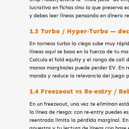
lucrativa en fichas sino la que preserva 
y debes leer líneas pensando en dinero rea
1.3 Turbo / Hyper‑Turbo — dec
En torneos turbo la ciega sube muy rápido
líneas aquí se basa en la fuerza de tu ma
Calcula el fold equity y el rango de call
manos marginales puede perder EV. En re
manda y reduce la relevancia del juego p
1.4 Freezeout vs Re‑entry / R
En un freezeout, una vez te eliminan est
la línea de riesgo: con re‑entry puedes e
reentrada limita la pérdida marginal. En 
apuestas y tu lectura de líneas con base 