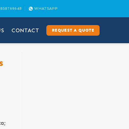
858769648
WHATSAPP
US
CONTACT
REQUEST A QUOTE
s
ta;