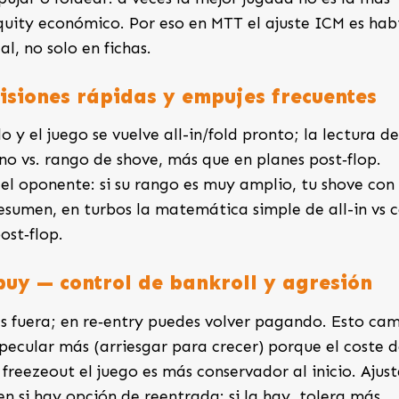
equity económico. Por eso en MTT el ajuste ICM es hab
l, no solo en fichas.
isiones rápidas y empujes frecuentes
 y el juego se vuelve all-in/fold pronto; la lectura de
no vs. rango de shove, más que en planes post‑flop.
 del oponente: si su rango es muy amplio, tu shove con
sumen, en turbos la matemática simple de all-in vs c
ost‑flop.
ebuy — control de bankroll y agresión
ás fuera; en re‑entry puedes volver pagando. Esto ca
specular más (arriesgar para crecer) porque el coste 
freezeout el juego es más conservador al inicio. Ajust
en si hay opción de reentrada: si la hay, tolera más