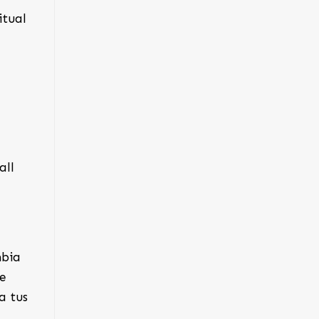
itual
all
mbia
de
a tus