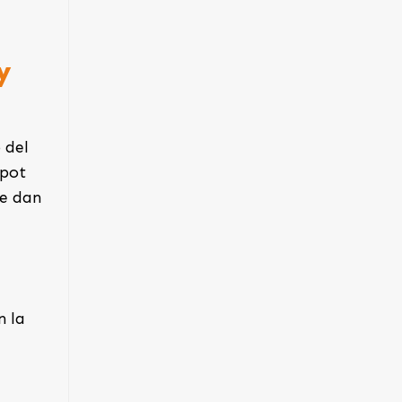
y
 del
(pot
te dan
n la