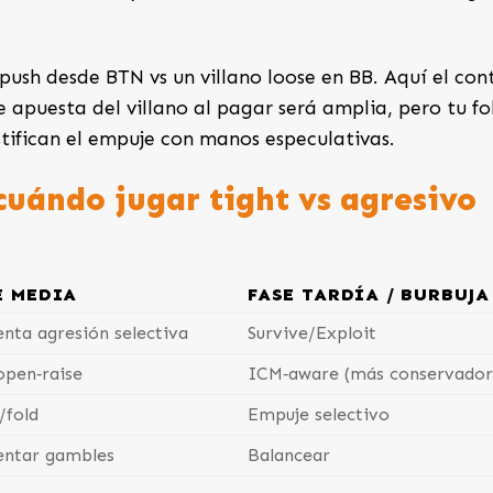
push desde BTN vs un villano loose en BB. Aquí el con
e apuesta del villano al pagar será amplia, pero tu fo
stifican el empuje con manos especulativas.
cuándo jugar tight vs agresivo
E MEDIA
FASE TARDÍA / BURBUJA
nta agresión selectiva
Survive/Exploit
open‑raise
ICM‑aware (más conservador
n/fold
Empuje selectivo
ntar gambles
Balancear