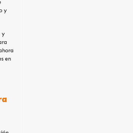
e
o y
 y
ara
 ahora
es en
ra
ción