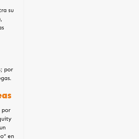
tra su
,
as
; por
egas.
eas
 por
quity
 un
co” en