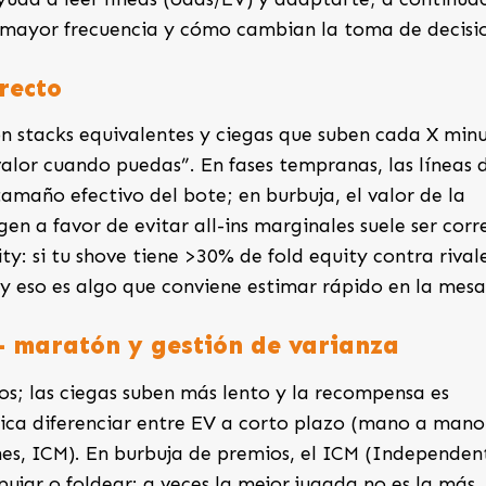
n mayor frecuencia y cómo cambian la toma de decisi
irecto
n stacks equivalentes y ciegas que suben cada X minu
 valor cuando puedas”. En fases tempranas, las líneas 
amaño efectivo del bote; en burbuja, el valor de la
en a favor de evitar all-ins marginales suele ser corr
ity: si tu shove tiene >30% de fold equity contra rival
 y eso es algo que conviene estimar rápido en la mesa
— maratón y gestión de varianza
os; las ciegas suben más lento y la recompensa es
plica diferenciar entre EV a corto plazo (mano a mano
es, ICM). En burbuja de premios, el ICM (Independen
pujar o foldear: a veces la mejor jugada no es la más