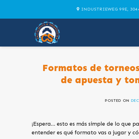
Skip
INDUSTRIEWEG 99E, 304
to
content
Formatos de torneos 
de apuesta y tom
POSTED ON
DEC
¡Espera… esto es más simple de lo que pa
entender es qué formato vas a jugar y c