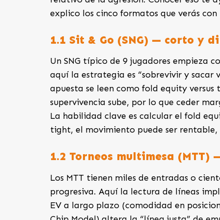
explico los cinco formatos que verás co
1.1 Sit & Go (SNG) — corto y d
Un SNG típico de 9 jugadores empieza co
aquí la estrategia es “sobrevivir y sacar
apuesta se leen como fold equity versus t
supervivencia sube, por lo que ceder marg
La habilidad clave es calcular el fold equ
tight, el movimiento puede ser rentable,
1.2 Torneos multimesa (MTT) 
Los MTT tienen miles de entradas o cient
progresiva. Aquí la lectura de líneas im
EV a largo plazo (comodidad en posicion
Chip Model) altera la “línea justa” de em