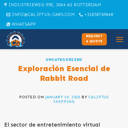
Skip
INDUSTRIEWEG 99E, 3044 AS ROTTERDAM
to
INFO@CALIPTUS-CARS.COM
+31858769648
content
WHATSAPP
REQUEST
A QUOTE
UNCATEGORIZED
Exploración Esencial de
Rabbit Road
POSTED ON
JANUARY 19, 2026
BY
CALIPTUS
SHIPPING
El sector de entretenimiento virtual