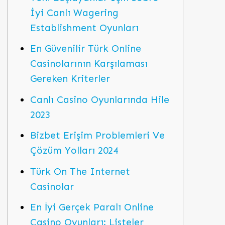
İyi Canlı Wagering
Establishment Oyunları
En Güvenilir Türk Online
Casinolarının Karşılaması
Gereken Kriterler
Canlı Casino Oyunlarında Hile
2023
Bizbet Erişim Problemleri Ve
Çözüm Yolları 2024
Türk On The Internet
Casinolar
En İyi Gerçek Paralı Online
Casino Oyunları: Listeler