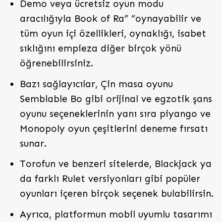
Demo veya ücretsiz oyun modu
aracılığıyla Book of Ra” “oynayabilir ve
tüm oyun içi özellikleri, oynaklığı, isabet
sıklığını empieza diğer birçok yönü
öğrenebilirsiniz.
Bazı sağlayıcılar, Çin masa oyunu
Semblable Bo gibi orijinal ve egzotik şans
oyunu seçeneklerinin yanı sıra piyango ve
Monopoly oyun çeşitlerini deneme fırsatı
sunar.
Torofun ve benzeri sitelerde, Blackjack ya
da farklı Rulet versiyonları gibi popüler
oyunları içeren birçok seçenek bulabilirsin.
Ayrıca, platformun mobil uyumlu tasarımı