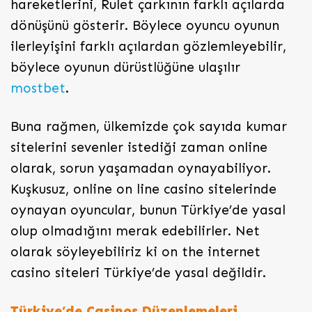
hareketlerini, Rulet çarkının farklı açılarda
dönüşünü gösterir. Böylece oyuncu oyunun
ilerleyişini farklı açılardan gözlemleyebilir,
böylece oyunun dürüstlüğüne ulaşılır
mostbet
.
Buna rağmen, ülkemizde çok sayıda kumar
sitelerini sevenler istediği zaman online
olarak, sorun yaşamadan oynayabiliyor.
Kuşkusuz, online on line casino sitelerinde
oynayan oyuncular, bunun Türkiye’de yasal
olup olmadığını merak edebilirler. Net
olarak söyleyebiliriz ki on the internet
casino siteleri Türkiye’de yasal değildir.
Türkiye’de Casinos Düzenlemeleri