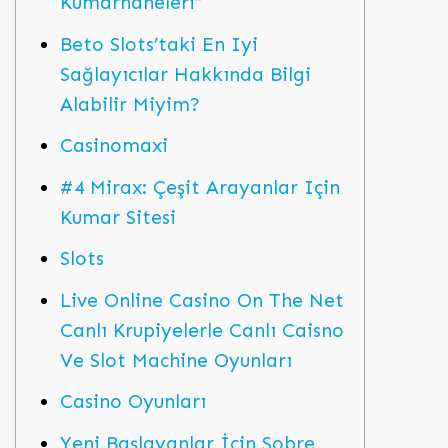
Kumarhaneleri”
Beto Slots’taki En Iyi
Sağlayıcılar Hakkında Bilgi
Alabilir Miyim?
Casinomaxi
#4 Mirax: Çeşit Arayanlar Için
Kumar Sitesi
Slots
Live Online Casino On The Net
Canlı Krupiyelerle Canlı Caisno
Ve Slot Machine Oyunları
Casino Oyunları
Yeni Başlayanlar İçin Sobre