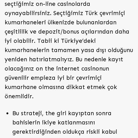
seçtiğimiz on-line casinolarda
oynayabilirsiniz. Seçtiğimiz Türk çevrimiçi
kumarhaneleri ülkenizde bulunanlardan
çeşitlilik ve depozit/bonus açılarından daha
iyi olabilir. Tabii ki Türkiye’deki
kumarhanelerin tamamen yasa dışı olduğunu
yeniden hatırlatmalıyız. Bu nedenle kayıt
olacağınız on the internet casinonun
güvenilir empieza iyi bir çevrimiçi
kumarhane olmasına dikkat etmek çok
önemlidir.
Bu strateji, the girl kayıptan sonra
bahislerin ikiye katlanmasını
gerektirdiğinden oldukça riskli kabul