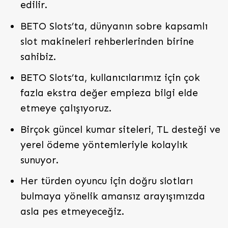
edilir.
BETO Slots’ta, dünyanın sobre kapsamlı
slot makineleri rehberlerinden birine
sahibiz.
BETO Slots’ta, kullanıcılarımız için çok
fazla ekstra değer empieza bilgi elde
etmeye çalışıyoruz.
Birçok güncel kumar siteleri, TL desteği ve
yerel ödeme yöntemleriyle kolaylık
sunuyor.
Her türden oyuncu için doğru slotları
bulmaya yönelik amansız arayışımızda
asla pes etmeyeceğiz.