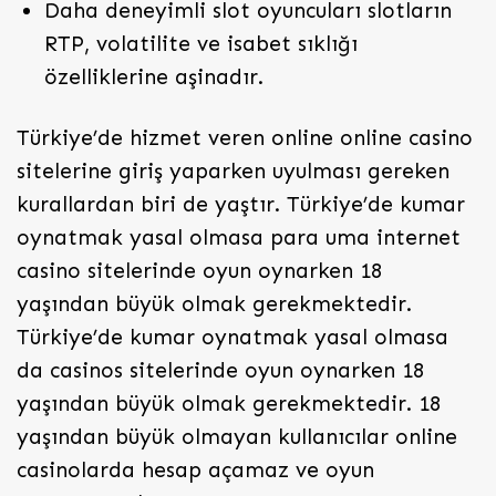
Daha deneyimli slot oyuncuları slotların
RTP, volatilite ve isabet sıklığı
özelliklerine aşinadır.
Türkiye’de hizmet veren online online casino
sitelerine giriş yaparken uyulması gereken
kurallardan biri de yaştır. Türkiye’de kumar
oynatmak yasal olmasa para uma internet
casino sitelerinde oyun oynarken 18
yaşından büyük olmak gerekmektedir.
Türkiye’de kumar oynatmak yasal olmasa
da casinos sitelerinde oyun oynarken 18
yaşından büyük olmak gerekmektedir. 18
yaşından büyük olmayan kullanıcılar online
casinolarda hesap açamaz ve oyun