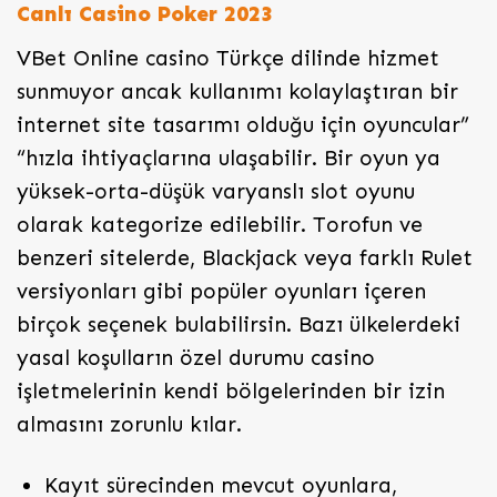
Canlı Casino Poker 2023
VBet Online casino Türkçe dilinde hizmet
sunmuyor ancak kullanımı kolaylaştıran bir
internet site tasarımı olduğu için oyuncular”
“hızla ihtiyaçlarına ulaşabilir. Bir oyun ya
yüksek-orta-düşük varyanslı slot oyunu
olarak kategorize edilebilir. Torofun ve
benzeri sitelerde, Blackjack veya farklı Rulet
versiyonları gibi popüler oyunları içeren
birçok seçenek bulabilirsin. Bazı ülkelerdeki
yasal koşulların özel durumu casino
işletmelerinin kendi bölgelerinden bir izin
almasını zorunlu kılar.
Kayıt sürecinden mevcut oyunlara,