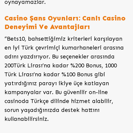
oynayamazlar.
Casino Şans Oyunları: Canlı Casino
Deneyimi Ve Avantajları
“Bets10, bahsettiğimiz kriterleri karşılayan
en iyi Türk çevrimiçi kumarhaneleri arasına
adını yazdırıyor. Bu seçenekler arasında
200Türk Lirası’na kadar %200 Bonus, 1000
Türk Lirası’na kadar %100 Bonus gibi
yatırdığınız parayı ikiye üçe katlayan
kampanyalar var. Bu güvenilir on-line
casinoda Türkçe dilinde hizmet alabilir,
sorun yaşadığınızda destek hattını
kullanabilirsiniz.