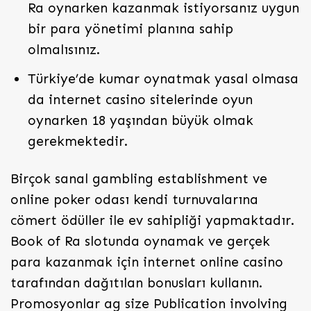
Ra oynarken kazanmak istiyorsanız uygun
bir para yönetimi planına sahip
olmalısınız.
Türkiye’de kumar oynatmak yasal olmasa
da internet casino sitelerinde oyun
oynarken 18 yaşından büyük olmak
gerekmektedir.
Birçok sanal gambling establishment ve
online poker odası kendi turnuvalarına
cömert ödüller ile ev sahipliği yapmaktadır.
Book of Ra slotunda oynamak ve gerçek
para kazanmak için internet online casino
tarafından dağıtılan bonusları kullanın.
Promosyonlar ag size Publication involving