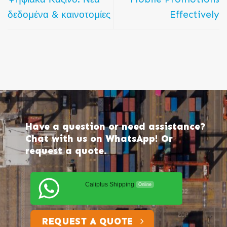
δεδομένα & καινοτομίες
Effectively
Have a question or need assistance?
Chat with us on WhatsApp! Or
request a quote.
Caliptus Shipping
Online
REQUEST A QUOTE