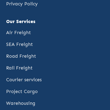
Privacy Policy
Our Services
Air Freight
SEA Freight
Road Freight
Rail Freight
Courier services
Project Cargo
Warehousing