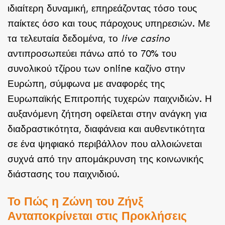
ιδιαίτερη δυναμική, επηρεάζοντας τόσο τους
παίκτες όσο και τους πάροχους υπηρεσιών. Με
τα τελευταία δεδομένα, το
live casino
αντιπροσωπεύει πάνω από το 70% του
συνολικού τζίρου των online καζίνο στην
Ευρώπη, σύμφωνα με αναφορές της
Ευρωπαϊκής Επιτροπής τυχερών παιχνιδιών. Η
αυξανόμενη ζήτηση οφείλεται στην ανάγκη για
διαδραστικότητα, διαφάνεια και αυθεντικότητα
σε ένα ψηφιακό περιβάλλον που αλλοιώνεται
συχνά από την απομάκρυνση της κοινωνικής
διάστασης του παιχνιδιού.
Το Πώς η Ζώνη του Ζήνξ
Ανταποκρίνεται στις Προκλήσεις