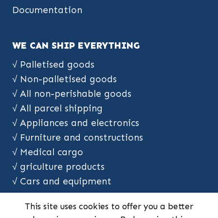
Documentation
WE CAN SHIP EVERYTHING
√ Palletised goods
√ Non-palletised goods
√ All non-perishable goods
√ All parcel shipping
√ Appliances and electronics
√ Furniture and constructions
√ Medical cargo
√ griculture products
√ Cars and equipment
This site uses cookies to offer you a better