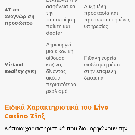
ασφάλεια και
Αυξημένη
AI και
την
προστασία και
αναγνώριση
ταυτοποίηση
προσωποποιημένες
προσώπου
παίκτη και
υπηρεσίες
dealer
Δημιουργεί
μια εικονική
αίθουσα
Πιθανή ευρεία
Virtual
καζίνο,
υιοθέτηση μέσα
Reality (VR)
δίνοντας
στην επόμενη
ακόμα
δεκαετία
περισσότερο
ρεαλισμό
Ειδικά Χαρακτηριστικά του Live
Casino Zinξ
Κάποια χαρακτηριστικά που διαμορφώνουν την