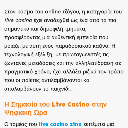
Στον κόσμο του online τζόγου, η κατηγορία του
live casino
έχει αναδειχθεί ως ένα από τα πιο
σημαντικά και δημοφιλή τμήματα,
προσφέροντας μια αυθεντική εμπειρία που
μοιάζει με αυτή ενός παραδοσιακού καζίνο. Η
τεχνολογική εξέλιξη, με πρωταγωνιστές τις
ζωντανές μεταδόσεις και την αλληλεπίδραση σε
πραγματικό χρόνο, έχει αλλάξει ριζικά τον τρόπο
που οι παίκτες αντιλαμβάνονται και
απολαμβάνουν το παιχνίδι.
Η Σημασία του Live Casino στην
Ψηφιακή Ώρα
Ο τομέας του
live casino zinx
εκπέμπει μια