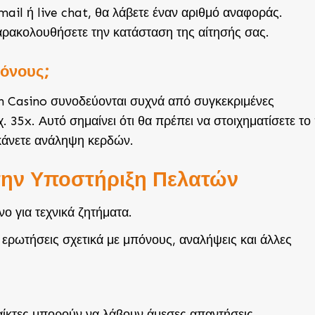
ail ή live chat, θα λάβετε έναν αριθμό αναφοράς.
αρακολουθήσετε την κατάσταση της αίτησής σας.
πόνους;
 Casino συνοδεύονται συχνά από συγκεκριμένες
χ. 35x. Αυτό σημαίνει ότι θα πρέπει να στοιχηματίσετε τ
κάνετε ανάληψη κερδών.
 την Υποστήριξη Πελατών
ο για τεχνικά ζητήματα.
ερωτήσεις σχετικά με μπόνους, αναλήψεις και άλλες
παίκτες μπορούν να λάβουν άμεσες απαντήσεις.