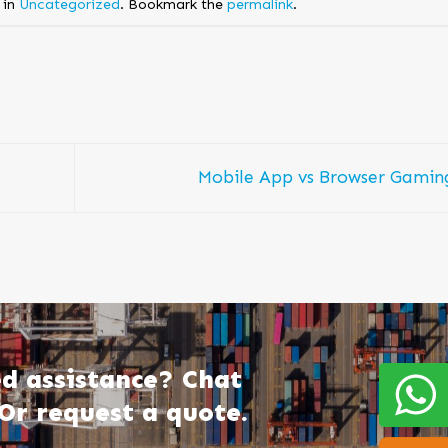
 in
Uncategorized
. Bookmark the
permalink
.
Mobile App vs Browser Gami
d assistance? Chat
Or request a quote.