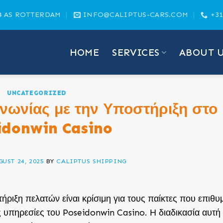
4 AS ROTTERDAM
INFO@CALIPTUS-CARS.COM
+31
HOME
SERVICES
ABOUT 
UNCATEGORIZED
ινωνίας με την Υποστήριξη στο
idonwin Casino
UST 24, 2025
BY
CALIPTUS SHIPPING
ήριξη πελατών είναι κρίσιμη για τους παίκτες που επιθυ
 υπηρεσίες του Poseidonwin Casino. Η διαδικασία αυτή 