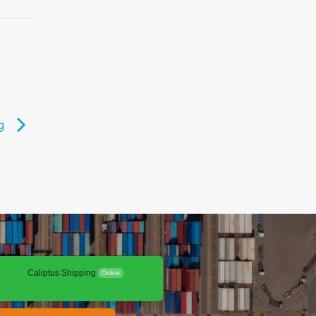
ng
Caliptus Shipping
Online