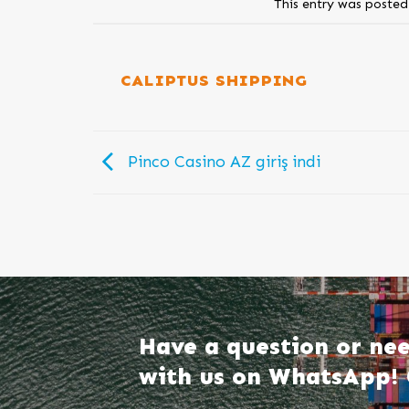
This entry was posted
CALIPTUS SHIPPING
Pinco Casino AZ giriş indi
Have a question or nee
with us on WhatsApp! 