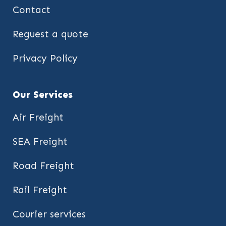
Contact
Reguest a quote
Privacy Policy
Our Services
Air Freight
SEA Freight
Road Freight
Rail Freight
Courier services