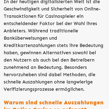
In der heutigen digitalisierten Welt ist die
Geschwindigkeit und Sicherheit von Online-
Transaktionen für Casinospieler ein
entscheidender Faktor bei der Wahl ihres
Anbieters. Während traditionelle
Banküberweisungen und
Kreditkartenzahlungen stets ihre Bedeutung
haben, gewinnen Alternativen sowohl bei
den Nutzern als auch bei den Betreibern
zunehmend an Bedeutung. Besonders
hervorzuheben sind dabei Methoden, die
schnelle Auszahlungen ohne langwierige
Verifizierungsprozesse ermöglichen.
Warum sind schnelle Auszahlungen