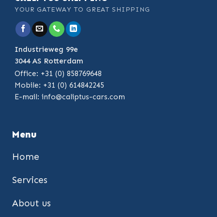
YOUR GATEWAY TO GREAT SHIPPING
Industrieweg 99e
3044 AS Rotterdam
Office: +31 (0) 858769648
Mobile: +31 (0) 614842245
E-mail:
info@caliptus-cars.com
Menu
Home
Services
About us