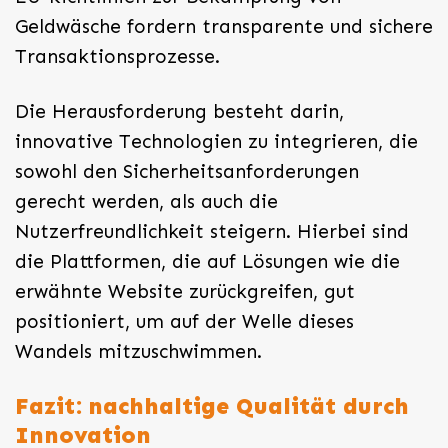
Geldwäsche fordern transparente und sichere
Transaktionsprozesse.
Die Herausforderung besteht darin,
innovative Technologien zu integrieren, die
sowohl den Sicherheitsanforderungen
gerecht werden, als auch die
Nutzerfreundlichkeit steigern. Hierbei sind
die Plattformen, die auf Lösungen wie die
erwähnte Website zurückgreifen, gut
positioniert, um auf der Welle dieses
Wandels mitzuschwimmen.
Fazit: nachhaltige Qualität durch
Innovation