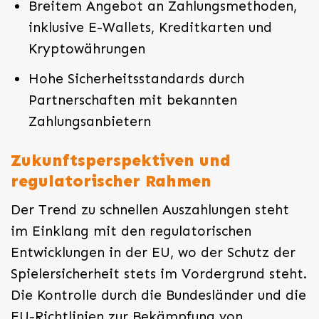
Breitem Angebot an Zahlungsmethoden,
inklusive E-Wallets, Kreditkarten und
Kryptowährungen
Hohe Sicherheitsstandards durch
Partnerschaften mit bekannten
Zahlungsanbietern
Zukunftsperspektiven und
regulatorischer Rahmen
Der Trend zu schnellen Auszahlungen steht
im Einklang mit den regulatorischen
Entwicklungen in der EU, wo der Schutz der
Spielersicherheit stets im Vordergrund steht.
Die Kontrolle durch die Bundesländer und die
EU-Richtlinien zur Bekämpfung von