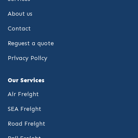
About us
Contact
Reguest a quote
Privacy Policy
Our Services
Air Freight
SEA Freight
Road Freight