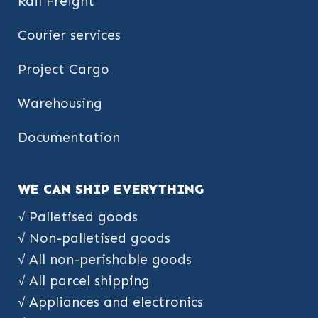
Rail Freight
Courier services
Project Cargo
Warehousing
Documentation
WE CAN SHIP EVERYTHING
√ Palletised goods
√ Non-palletised goods
√ All non-perishable goods
√ All parcel shipping
√ Appliances and electronics