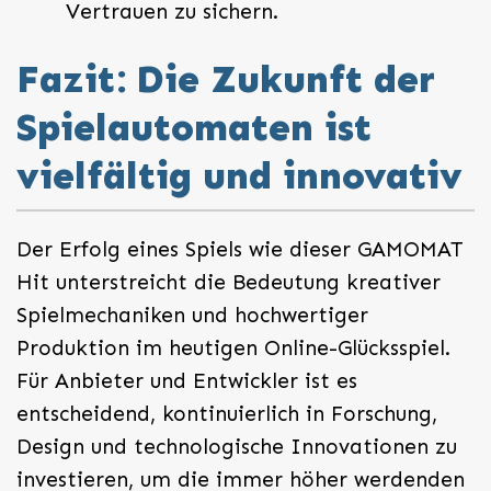
Vertrauen zu sichern.
Fazit: Die Zukunft der
Spielautomaten ist
vielfältig und innovativ
Der Erfolg eines Spiels wie dieser GAMOMAT
Hit unterstreicht die Bedeutung kreativer
Spielmechaniken und hochwertiger
Produktion im heutigen Online-Glücksspiel.
Für Anbieter und Entwickler ist es
entscheidend, kontinuierlich in Forschung,
Design und technologische Innovationen zu
investieren, um die immer höher werdenden