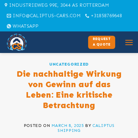
Skip
INDUSTRIEWEG 99E, 3044 AS ROTTERDAM
to
INFO@CALIPTUS-CARS.COM
+31858769648
content
WHATSAPP
REQUEST
A QUOTE
UNCATEGORIZED
Die nachhaltige Wirkung
von Gewinn auf das
Leben: Eine kritische
Betrachtung
POSTED ON
MARCH 8, 2025
BY
CALIPTUS
SHIPPING