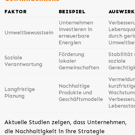
FAKTOR
BEISPIEL
AUSWIR
Unternehmen
Verbesser
investieren in
Lebensqua
Umweltbewusstsein
erneuerbare
durch geri
Energien
Umweltbel
Förderung
Stabilität
Soziale
lokaler
soziale
Verantwortung
Gemeinschaften
Gerechtigk
Vermeidun
Nachhaltige
kurzfristig
Langfristige
Produkte und
Wachstums
Planung
Geschäftsmodelle
Verbesser
Lebenssta
Aktuelle Studien zeigen, dass Unternehmen,
die Nachhaltigkeit in ihre Strategie