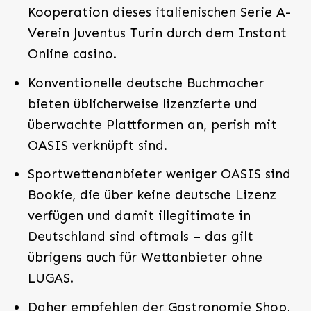
Kooperation dieses italienischen Serie A-
Verein Juventus Turin durch dem Instant
Online casino.
Konventionelle deutsche Buchmacher
bieten üblicherweise lizenzierte und
überwachte Plattformen an, perish mit
OASIS verknüpft sind.
Sportwettenanbieter weniger OASIS sind
Bookie, die über keine deutsche Lizenz
verfügen und damit illegitimate in
Deutschland sind oftmals – das gilt
übrigens auch für Wettanbieter ohne
LUGAS.
Daher empfehlen der Gastronomie Shop,