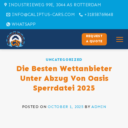
Skip
INDUSTRIEWEG 99E, 3044 AS ROTTERDAM
to
INFO@CALIPTUS-CARS.COM
+31858769648
content
WHATSAPP
REQUEST
A QUOTE
UNCATEGORIZED
Die Besten Wettanbieter
Unter Abzug Von Oasis
Sperrdatei 2025
POSTED ON
OCTOBER 1, 2025
BY
ADMIN