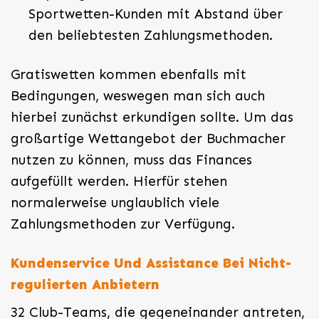
Sportwetten-Kunden mit Abstand über
den beliebtesten Zahlungsmethoden.
Gratiswetten kommen ebenfalls mit
Bedingungen, weswegen man sich auch
hierbei zunächst erkundigen sollte. Um das
großartige Wettangebot der Buchmacher
nutzen zu können, muss das Finances
aufgefüllt werden. Hierfür stehen
normalerweise unglaublich viele
Zahlungsmethoden zur Verfügung.
Kundenservice Und Assistance Bei Nicht-
regulierten Anbietern
32 Club-Teams, die gegeneinander antreten,