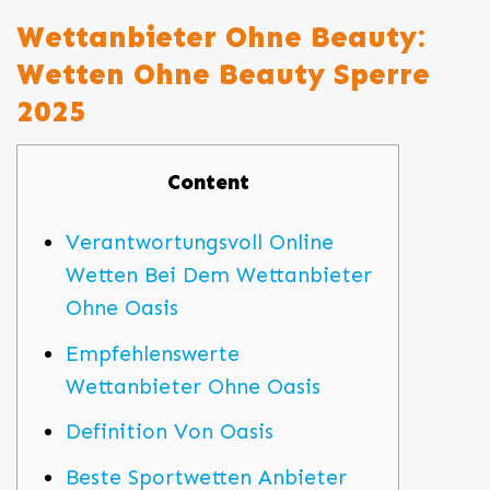
Wettanbieter Ohne Beauty:
Wetten Ohne Beauty Sperre
2025
Content
Verantwortungsvoll Online
Wetten Bei Dem Wettanbieter
Ohne Oasis
Empfehlenswerte
Wettanbieter Ohne Oasis
Definition Von Oasis
Beste Sportwetten Anbieter