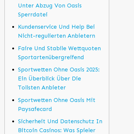
Unter Abzug Von Oasis
Sperrdatei
Kundenservice Und Help Bei
Nicht-regulierten Anbietern
Faire Und Stabile Wettquoten
Sportartenübergreifend
Sportwetten Ohne Oasis 2025:
Ein Überblick Über Die
Tollsten Anbieter
Sportwetten Ohne Oasis Mit
Paysafecard
Sicherheit Und Datenschutz In
Bitcoin Casinos: Was Spieler