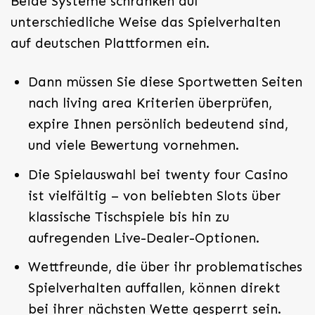
Beide Systeme schränken auf
unterschiedliche Weise das Spielverhalten
auf deutschen Plattformen ein.
Dann müssen Sie diese Sportwetten Seiten
nach living area Kriterien überprüfen,
expire Ihnen persönlich bedeutend sind,
und viele Bewertung vornehmen.
Die Spielauswahl bei twenty four Casino
ist vielfältig – von beliebten Slots über
klassische Tischspiele bis hin zu
aufregenden Live-Dealer-Optionen.
Wettfreunde, die über ihr problematisches
Spielverhalten auffallen, können direkt
bei ihrer nächsten Wette gesperrt sein.