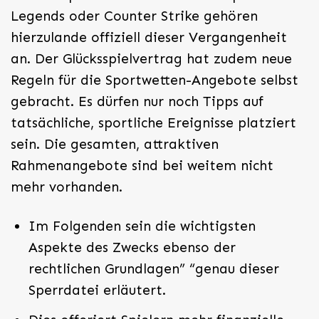
Legends oder Counter Strike gehören
hierzulande offiziell dieser Vergangenheit
an. Der Glücksspielvertrag hat zudem neue
Regeln für die Sportwetten-Angebote selbst
gebracht. Es dürfen nur noch Tipps auf
tatsächliche, sportliche Ereignisse platziert
sein. Die gesamten, attraktiven
Rahmenangebote sind bei weitem nicht
mehr vorhanden.
Im Folgenden sein die wichtigsten
Aspekte des Zwecks ebenso der
rechtlichen Grundlagen” “genau dieser
Sperrdatei erläutert.