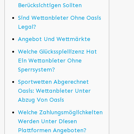
Berücksichtigen Sollten
Sind Wettanbieter Ohne Oasis
Legal?
Angebot Und Wettmärkte
Welche Glücksspiellizenz Hat
Ein Wettanbieter Ohne
Sperrsystem?
Sportwetten Abgerechnet
Oasis: Wettanbieter Unter
Abzug Von Oasis
Welche Zahlungsmöglichkeiten
Werden Unter Diesen
Plattformen Angeboten?