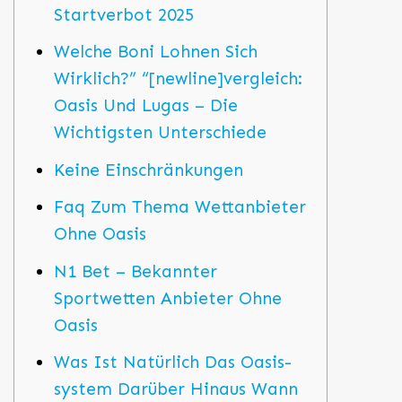
Startverbot 2025
Welche Boni Lohnen Sich
Wirklich?” “[newline]vergleich:
Oasis Und Lugas – Die
Wichtigsten Unterschiede
Keine Einschränkungen
Faq Zum Thema Wettanbieter
Ohne Oasis
N1 Bet – Bekannter
Sportwetten Anbieter Ohne
Oasis
Was Ist Natürlich Das Oasis-
system Darüber Hinaus Wann