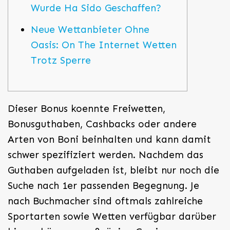
Wurde Ha Sido Geschaffen?
Neue Wettanbieter Ohne
Oasis: On The Internet Wetten
Trotz Sperre
Dieser Bonus koennte Freiwetten,
Bonusguthaben, Cashbacks oder andere
Arten von Boni beinhalten und kann damit
schwer spezifiziert werden. Nachdem das
Guthaben aufgeladen ist, bleibt nur noch die
Suche nach 1er passenden Begegnung. Je
nach Buchmacher sind oftmals zahlreiche
Sportarten sowie Wetten verfügbar darüber