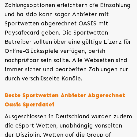
Zahlungsoptionen erleichtern die Einzahlung
und ha sido kann sogar Anbieter mit
Sportwetten abgerechnet OASIS mit
Paysafecard geben. Die Sportwetten-
Betreiber sollten über eine gültige Lizenz für
Online-Glücksspiele verfügen, perish
nachprüfbar sein sollte. Alle Webseiten sind
immer sicher und bearbeiten Zahlungen nur
durch verschlüsselte Kanäle.
Beste Sportwetten Anbieter Abgerechnet
Oasis Sperrdatei
Ausgeschlossen in Deutschland wurden zudem
die eSport Wetten, unabhängig vonseiten
der Disziplin. Wetten auf die Group of