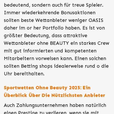
bedeutend, sondern auch für treue Spieler.
Immer wiederkehrende Bonusaktionen
sollten beste Wettanbieter weniger OASIS
daher im or her Portfolio haben. Es ist von
größter Bedeutung, dass attraktive
Wettanbieter ohne BEAUTY ein starkes Crew
mit gut informierten und kompetenten
Mitarbeitern vorweisen kann. Einen solchen
sollten Betting shops idealerweise rund o die
Uhr bereithalten.
Sportwetten Ohne Beauty 2025: Ein
Überblick Über Die Nützlichsten Anbieter
Auch Zahlungsunternehmen haben natürlich
einen Prestige zu verlieren, wenn sie mit