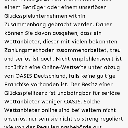
einem Betrüger oder einem unseriösen
Glücksspielunternehmen within
Zusammenhang gebracht werden. Daher
können Sie davon ausgehen, dass ein
Wettanbieter, dieser mit vielen bekannten
Zahlungsmethoden zusammenarbeitet, treu
und seriös ist auch. Nicht empfehlenswert ist
natürlich eine Online-Wettseite unter abzug
von OASIS Deutschland, falls keine gültige
Franchise vorhanden ist. Der Besitz einer
Glücksspiellizenz ist unabdingbar für seriöse
Wettanbieter weniger OASIS. Solche
Wettanbieter online sind bei weitem nicht
unseriös, nur sein sie nicht so streng reguliert
wie von der Regulierungsbehörde aus