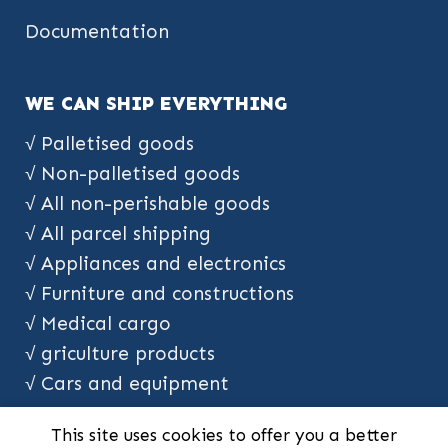
Documentation
WE CAN SHIP EVERYTHING
√ Palletised goods
√ Non-palletised goods
√ All non-perishable goods
√ All parcel shipping
√ Appliances and electronics
√ Furniture and constructions
√ Medical cargo
√ griculture products
√ Cars and equipment
This site uses cookies to offer you a better