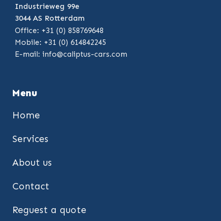
Industrieweg 99e
3044 AS Rotterdam
Office: +31 (0) 858769648
Mobile: +31 (0) 614842245
E-mail:
info@caliptus-cars.com
Menu
Home
Services
About us
Contact
Reguest a quote