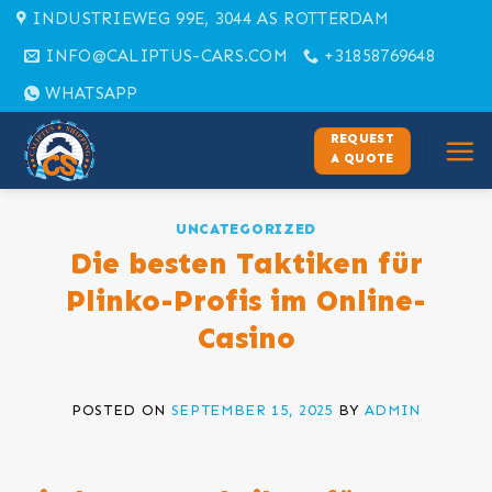
Skip
INDUSTRIEWEG 99E, 3044 AS ROTTERDAM
to
INFO@CALIPTUS-CARS.COM
+31858769648
content
WHATSAPP
REQUEST
A QUOTE
UNCATEGORIZED
Die besten Taktiken für
Plinko-Profis im Online-
Casino
POSTED ON
SEPTEMBER 15, 2025
BY
ADMIN