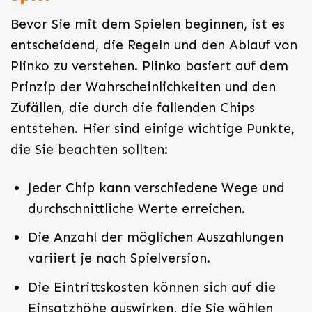
Bevor Sie mit dem Spielen beginnen, ist es
entscheidend, die Regeln und den Ablauf von
Plinko zu verstehen. Plinko basiert auf dem
Prinzip der Wahrscheinlichkeiten und den
Zufällen, die durch die fallenden Chips
entstehen. Hier sind einige wichtige Punkte,
die Sie beachten sollten:
Jeder Chip kann verschiedene Wege und
durchschnittliche Werte erreichen.
Die Anzahl der möglichen Auszahlungen
variiert je nach Spielversion.
Die Eintrittskosten können sich auf die
Einsatzhöhe auswirken, die Sie wählen