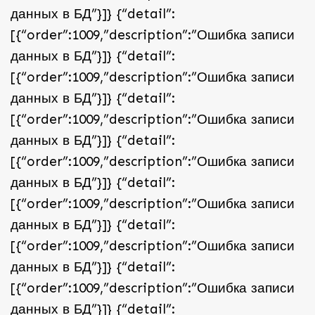
данных в БД”}]} {“detail”:
[{“order”:1009,”description”:”Ошибка записи
данных в БД”}]} {“detail”:
[{“order”:1009,”description”:”Ошибка записи
данных в БД”}]} {“detail”:
[{“order”:1009,”description”:”Ошибка записи
данных в БД”}]} {“detail”:
[{“order”:1009,”description”:”Ошибка записи
данных в БД”}]} {“detail”:
[{“order”:1009,”description”:”Ошибка записи
данных в БД”}]} {“detail”:
[{“order”:1009,”description”:”Ошибка записи
данных в БД”}]} {“detail”:
[{“order”:1009,”description”:”Ошибка записи
данных в БД”}]} {“detail”: