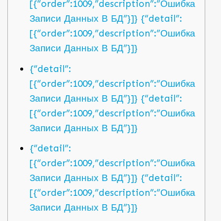
[{“order”:1009,”description”:”Ошибка
Записи Данных В БД”}]} {“detail”:
[{“order”:1009,”description”:”Ошибка
Записи Данных В БД”}]}
{“detail”:
[{“order”:1009,”description”:”Ошибка
Записи Данных В БД”}]} {“detail”:
[{“order”:1009,”description”:”Ошибка
Записи Данных В БД”}]}
{“detail”:
[{“order”:1009,”description”:”Ошибка
Записи Данных В БД”}]} {“detail”:
[{“order”:1009,”description”:”Ошибка
Записи Данных В БД”}]}