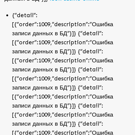
{“detail”:
[{“order”:1009,”description”:”Ошибка
записи данных в БД”}]} {“detail”:
[{“order”:1009,”description”:”Ошибка
записи данных в БД”}]} {“detail”:
[{“order”:1009,”description”:”Ошибка
записи данных в БД”}]} {“detail”:
[{“order”:1009,”description”:”Ошибка
записи данных в БД”}]} {“detail”:
[{“order”:1009,”description”:”Ошибка
записи данных в БД”}]} {“detail”:
[{“order”:1009,”description”:”Ошибка
записи данных в БД”}]} {“detail”:
[{“order”:1009,”description”:”Ошибка