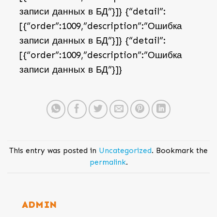
записи данных в БД”}]} {“detail”:
[{“order”:1009,”description”:”Ошибка
записи данных в БД”}]} {“detail”:
[{“order”:1009,”description”:”Ошибка
записи данных в БД”}]}
This entry was posted in
Uncategorized
. Bookmark the
permalink
.
ADMIN