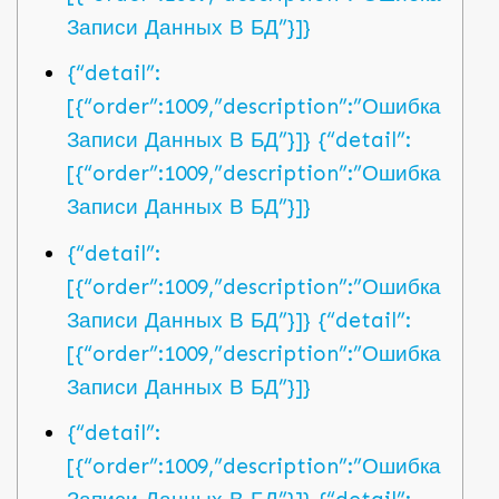
Записи Данных В БД”}]}
{“detail”:
[{“order”:1009,”description”:”Ошибка
Записи Данных В БД”}]} {“detail”:
[{“order”:1009,”description”:”Ошибка
Записи Данных В БД”}]}
{“detail”:
[{“order”:1009,”description”:”Ошибка
Записи Данных В БД”}]} {“detail”:
[{“order”:1009,”description”:”Ошибка
Записи Данных В БД”}]}
{“detail”:
[{“order”:1009,”description”:”Ошибка