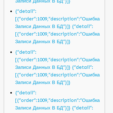
Записи Данных В БД”}]}
{“detail”:
[{“order”:1009,”description”:”Ошибка
Записи Данных В БД”}]} {“detail”:
[{“order”:1009,”description”:”Ошибка
Записи Данных В БД”}]}
{“detail”:
[{“order”:1009,”description”:”Ошибка
Записи Данных В БД”}]} {“detail”:
[{“order”:1009,”description”:”Ошибка
Записи Данных В БД”}]}
{“detail”:
[{“order”:1009,”description”:”Ошибка
Записи Данных В БД”}]} {“detail”: