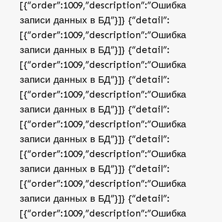
[{“order”:1009,”description”:”Ошибка
записи данных в БД”}]} {“detail”:
[{“order”:1009,”description”:”Ошибка
записи данных в БД”}]} {“detail”:
[{“order”:1009,”description”:”Ошибка
записи данных в БД”}]} {“detail”:
[{“order”:1009,”description”:”Ошибка
записи данных в БД”}]} {“detail”:
[{“order”:1009,”description”:”Ошибка
записи данных в БД”}]} {“detail”:
[{“order”:1009,”description”:”Ошибка
записи данных в БД”}]} {“detail”:
[{“order”:1009,”description”:”Ошибка
записи данных в БД”}]} {“detail”:
[{“order”:1009,”description”:”Ошибка