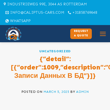
Skip
INDUSTRIEWEG 99E, 3044 AS ROTTERDAM
to
INFO@CALIPTUS-CARS.COM
+31858769648
content
WHATSAPP
REQUEST
A QUOTE
UNCATEGORIZED
{“detail”:
[{“order”:1009,”description”
Записи Данных В БД”}]}
POSTED ON
MARCH 5, 2025
BY
ADMIN