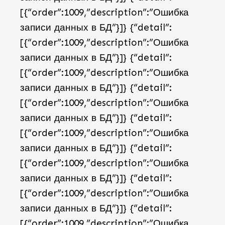
[{“order”:1009,”description”:”Ошибка
записи данных в БД”}]} {“detail”:
[{“order”:1009,”description”:”Ошибка
записи данных в БД”}]} {“detail”:
[{“order”:1009,”description”:”Ошибка
записи данных в БД”}]} {“detail”:
[{“order”:1009,”description”:”Ошибка
записи данных в БД”}]} {“detail”:
[{“order”:1009,”description”:”Ошибка
записи данных в БД”}]} {“detail”:
[{“order”:1009,”description”:”Ошибка
записи данных в БД”}]} {“detail”:
[{“order”:1009,”description”:”Ошибка
записи данных в БД”}]} {“detail”:
[{“order”:1009,”description”:”Ошибка