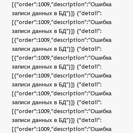
[{“order”:1009,”description”:”Ошибка
записи данных в БД”}]} {“detail”:
[{“order”:1009,”description”:”Ошибка
записи данных в БД”}]} {“detail”:
[{“order”:1009,”description”:”Ошибка
записи данных в БД”}]} {“detail”:
[{“order”:1009,”description”:”Ошибка
записи данных в БД”}]} {“detail”:
[{“order”:1009,”description”:”Ошибка
записи данных в БД”}]} {“detail”:
[{“order”:1009,”description”:”Ошибка
записи данных в БД”}]} {“detail”:
[{“order”:1009,”description”:”Ошибка
записи данных в БД”}]} {“detail”:
[{“order”:1009,”description”:”Ошибка