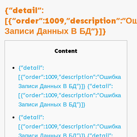
{“detail”:
[{“order”:1009,”description”:”
Записи Данных В БД”}]}
Content
{“detail”:
[{“order”:1009,”description”:”Ошибка
Записи Данных В БД”}]} {“detail”:
[{“order”:1009,”description”:”Ошибка
Записи Данных В БД”}]}
{“detail”:
[{“order”:1009,”description”:”Ошибка
Записи Данных В БД”}]} {“detail”: