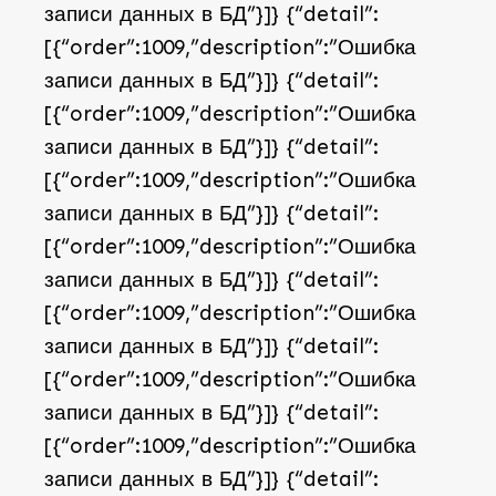
записи данных в БД”}]} {“detail”:
[{“order”:1009,”description”:”Ошибка
записи данных в БД”}]} {“detail”:
[{“order”:1009,”description”:”Ошибка
записи данных в БД”}]} {“detail”:
[{“order”:1009,”description”:”Ошибка
записи данных в БД”}]} {“detail”:
[{“order”:1009,”description”:”Ошибка
записи данных в БД”}]} {“detail”:
[{“order”:1009,”description”:”Ошибка
записи данных в БД”}]} {“detail”:
[{“order”:1009,”description”:”Ошибка
записи данных в БД”}]} {“detail”:
[{“order”:1009,”description”:”Ошибка
записи данных в БД”}]} {“detail”: