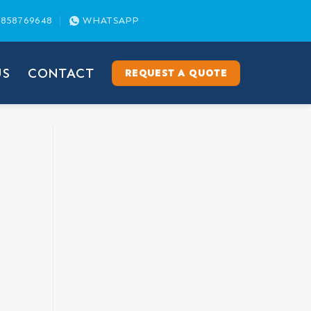
858769648
WHATSAPP
US
CONTACT
REQUEST A QUOTE