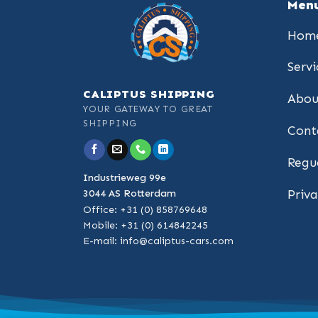
Men
Hom
Servi
CALIPTUS SHIPPING
Abou
YOUR GATEWAY TO GREAT
SHIPPING
Cont
Regu
Industrieweg 99e
Priva
3044 AS Rotterdam
Office: +31 (0) 858769648
Mobile: +31 (0) 614842245
E-mail:
info@caliptus-cars.com