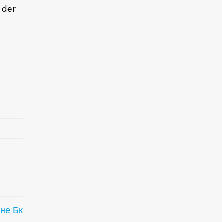
 der
.
ане Бк