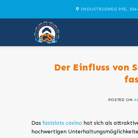
Skip
INDUSTRIEWEG 99E, 304
to
content
Der Einfluss von 
fas
POSTED ON
A
Das
fastslots casino
hat sich als attraktiv
hochwertigen Unterhaltungsmöglichkeiten