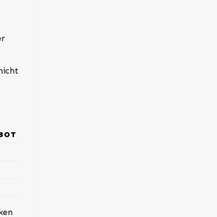
er
nicht
EBOT
rken