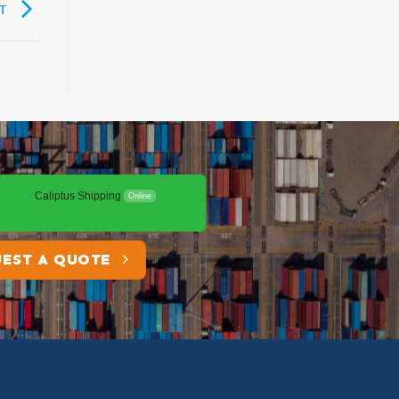
рт
Caliptus Shipping
Online
EST A QUOTE