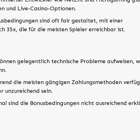
elen und Live-Casino-Optionen.
sbedingungen sind oft fair gestaltet, mit einer
 35x, die für die meisten Spieler erreichbar ist.
können gelegentlich technische Probleme aufweisen, 
nn.
end die meisten gängigen Zahlungsmethoden verfü
er unzureichend sein.
l sind die Bonusbedingungen nicht ausreichend erklä