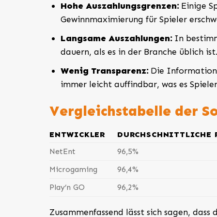
Hohe Auszahlungsgrenzen:
Einige S
Gewinnmaximierung für Spieler erschwe
Langsame Auszahlungen:
In bestimm
dauern, als es in der Branche üblich ist
Wenig Transparenz:
Die Informatione
immer leicht auffindbar, was es Spiele
Vergleichstabelle der S
ENTWICKLER
DURCHSCHNITTLICHE 
NetEnt
96,5%
Microgaming
96,4%
Play’n GO
96,2%
Zusammenfassend lässt sich sagen, dass d