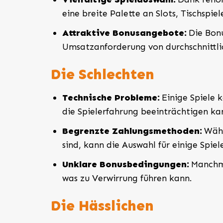
eine breite Palette an Slots, Tischspi
Attraktive Bonusangebote:
Die Bonu
Umsatzanforderung von durchschnittlich
Die Schlechten
Technische Probleme:
Einige Spiele 
die Spielerfahrung beeinträchtigen ka
Begrenzte Zahlungsmethoden:
Währ
sind, kann die Auswahl für einige Spiel
Unklare Bonusbedingungen:
Manchma
was zu Verwirrung führen kann.
Die Hässlichen