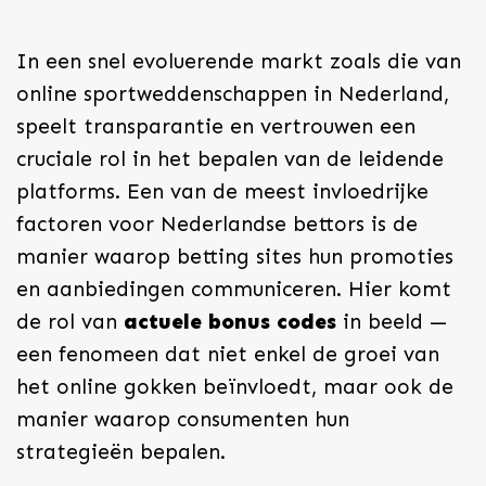
In een snel evoluerende markt zoals die van
online sportweddenschappen in Nederland,
speelt transparantie en vertrouwen een
cruciale rol in het bepalen van de leidende
platforms. Een van de meest invloedrijke
factoren voor Nederlandse bettors is de
manier waarop betting sites hun promoties
en aanbiedingen communiceren. Hier komt
de rol van
actuele bonus codes
in beeld —
een fenomeen dat niet enkel de groei van
het online gokken beïnvloedt, maar ook de
manier waarop consumenten hun
strategieën bepalen.