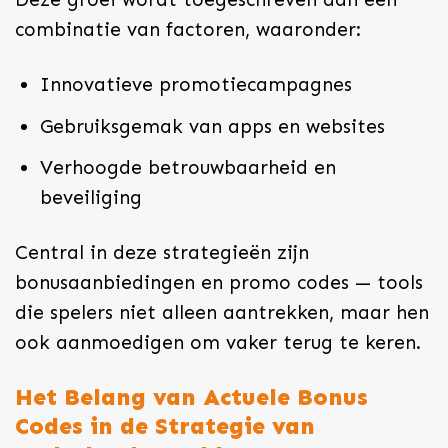
combinatie van factoren, waaronder:
Innovatieve promotiecampagnes
Gebruiksgemak van apps en websites
Verhoogde betrouwbaarheid en
beveiliging
Central in deze strategieën zijn
bonusaanbiedingen en promo codes — tools
die spelers niet alleen aantrekken, maar hen
ook aanmoedigen om vaker terug te keren.
Het Belang van
Actuele Bonus
Codes
in de Strategie van