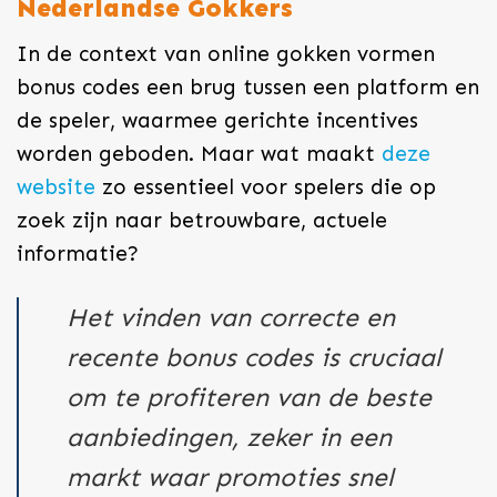
Nederlandse Gokkers
In de context van online gokken vormen
bonus codes een brug tussen een platform en
de speler, waarmee gerichte incentives
worden geboden. Maar wat maakt
deze
website
zo essentieel voor spelers die op
zoek zijn naar betrouwbare, actuele
informatie?
Het vinden van correcte en
recente bonus codes is cruciaal
om te profiteren van de beste
aanbiedingen, zeker in een
markt waar promoties snel