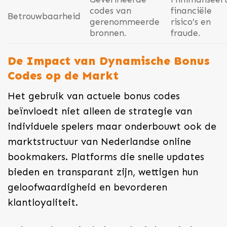
codes van
financiële
Betrouwbaarheid
gerenommeerde
risico’s en
bronnen.
fraude.
De Impact van Dynamische Bonus
Codes op de Markt
Het gebruik van actuele bonus codes
beïnvloedt niet alleen de strategie van
individuele spelers maar onderbouwt ook de
marktstructuur van Nederlandse online
bookmakers. Platforms die snelle updates
bieden en transparant zijn, wettigen hun
geloofwaardigheid en bevorderen
klantloyaliteit.