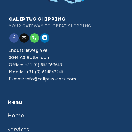
CALIPTUS SHIPPING
YOUR GATEWAY TO GREAT SHIPPING
Industrieweg 99e
3044 AS Rotterdam
Office: +31 (0) 858769648
Mobile: +31 (0) 614842245
E-mail:
info@caliptus-cars.com
Menu
Home
Services