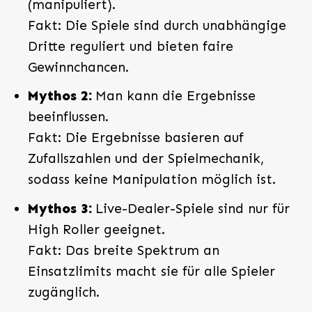
(manipuliert).
Fakt: Die Spiele sind durch unabhängige
Dritte reguliert und bieten faire
Gewinnchancen.
Mythos 2:
Man kann die Ergebnisse
beeinflussen.
Fakt: Die Ergebnisse basieren auf
Zufallszahlen und der Spielmechanik,
sodass keine Manipulation möglich ist.
Mythos 3:
Live-Dealer-Spiele sind nur für
High Roller geeignet.
Fakt: Das breite Spektrum an
Einsatzlimits macht sie für alle Spieler
zugänglich.