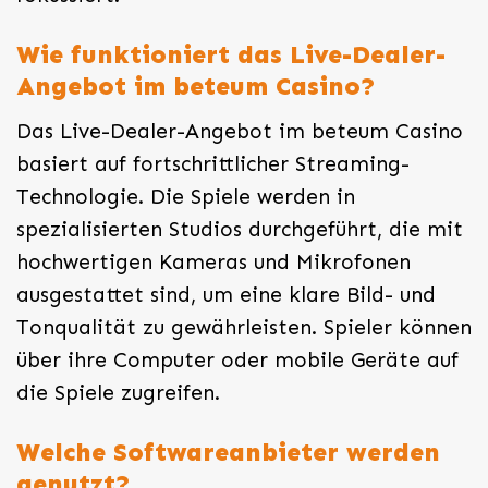
Wie funktioniert das Live-Dealer-
Angebot im beteum Casino?
Das Live-Dealer-Angebot im beteum Casino
basiert auf fortschrittlicher Streaming-
Technologie. Die Spiele werden in
spezialisierten Studios durchgeführt, die mit
hochwertigen Kameras und Mikrofonen
ausgestattet sind, um eine klare Bild- und
Tonqualität zu gewährleisten. Spieler können
über ihre Computer oder mobile Geräte auf
die Spiele zugreifen.
Welche Softwareanbieter werden
genutzt?