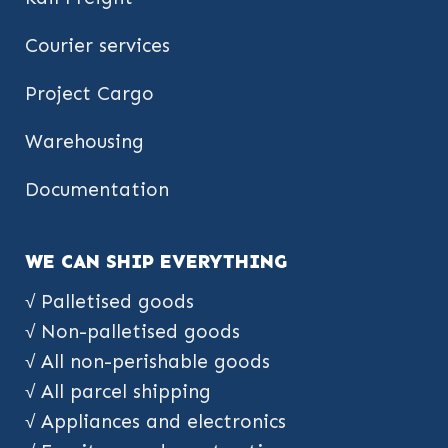
Courier services
Project Cargo
Warehousing
Documentation
WE CAN SHIP EVERYTHING
√ Palletised goods
√ Non-palletised goods
√ All non-perishable goods
√ All parcel shipping
√ Appliances and electronics