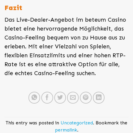
Fazit
Das Live-Dealer-Angebot im beteum Casino
bietet eine hervorragende Möglichkeit, das
Casino-Feeling bequem von zu Hause aus zu
erleben. Mit einer Vielzahl von Spielen,
flexiblen Einsatzlimits und einer hohen RTP-
Rate ist es eine attraktive Option für alle,
die echtes Casino-Feeling suchen.
This entry was posted in
Uncategorized
. Bookmark the
permalink
.