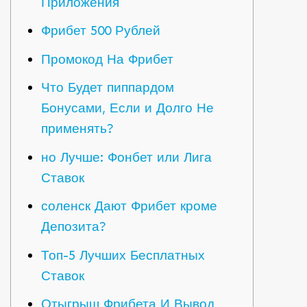
Приложения
Фрибет 500 Рублей
Промокод На Фрибет
Что Будет пиппардом
Бонусами, Если и Долго Не
применять?
но Лучше: Фонбет или Лига
Ставок
соленск Дают Фрибет кроме
Депозита?
Топ-5 Лучших Бесплатных
Ставок
Отыгрыш Фрибета И Вывод