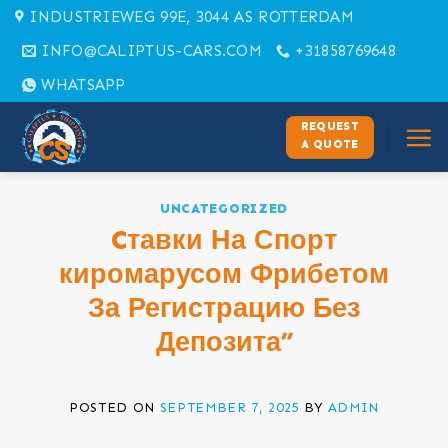
Skip
INDUSTRIEWEG 99E, 3044 AS ROTTERDAM
to
INFO@CALIPTUS-CARS.COM
+31858769648
content
WHATSAPP
REQUEST
A QUOTE
UNCATEGORIZED
Cтавки На Спорт
киромарусом Фрибетом
За Регистрацию Без
Депозита”
POSTED ON
SEPTEMBER 7, 2025
BY
ADMIN