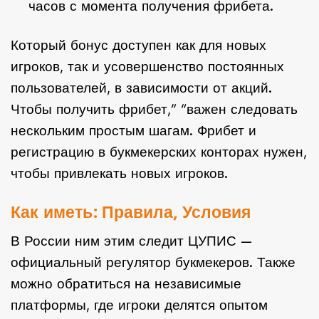
часов с момента получения фрибета.
Который бонус доступен как для новых
игроков, так и усовершенство постоянных
пользователей, в зависимости от акций.
Чтобы получить фрибет,” “важен следовать
нескольким простым шагам. Фрибет и
регистрацию в букмекерских конторах нужен,
чтобы привлекать новых игроков.
Как иметь: Правила, Условия
В России ним этим следит ЦУПИС —
официальный регулятор букмекеров. Также
можно обратиться на независимые
платформы, где игроки делятся опытом