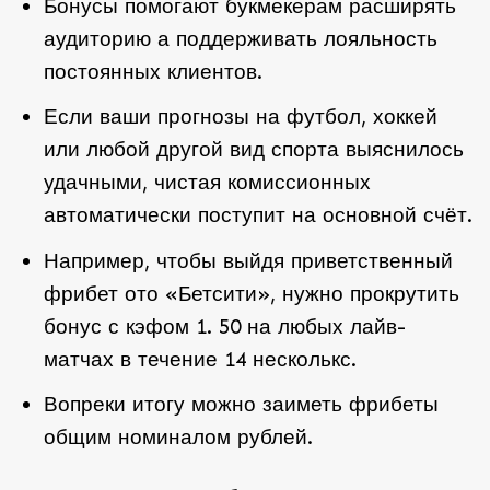
Бонусы помогают букмекерам расширять
аудиторию а поддерживать лояльность
постоянных клиентов.
Если ваши прогнозы на футбол, хоккей
или любой другой вид спорта выяснилось
удачными, чистая комиссионных
автоматически поступит на основной счёт.
Например, чтобы выйдя приветственный
фрибет ото «Бетсити», нужно прокрутить
бонус с кэфом 1. 50 на любых лайв-
матчах в течение 14 несколькс.
Вопреки итогу можно заиметь фрибеты
общим номиналом рублей.