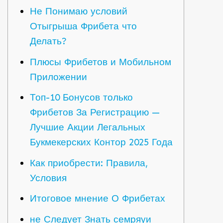
Не Понимаю условий
Отыгрыша Фрибета что
Делать?
Плюсы Фрибетов и Мобильном
Приложении
Топ-10 Бонусов только
Фрибетов За Регистрацию —
Лучшие Акции Легальных
Букмекерских Контор 2025 Года
Как приобрести: Правила,
Условия
Итоговое мнение О Фрибетах
не Следует Знать семряуи