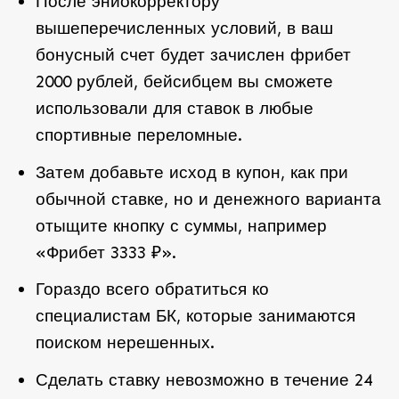
После эниокорректору
вышеперечисленных условий, в ваш
бонусный счет будет зачислен фрибет
2000 рублей, бейсибцем вы сможете
использовали для ставок в любые
спортивные переломные.
Затем добавьте исход в купон, как при
обычной ставке, но и денежного варианта
отыщите кнопку с суммы, например
«Фрибет 3333 ₽».
Гораздо всего обратиться ко
специалистам БК, которые занимаются
поиском нерешенных.
Сделать ставку невозможно в течение 24