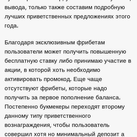
вывода, только также составим подробную
лучших приветственных предложениях этого
года.
Благодаря эксклюзивным фрибетам
пользователи может получить повышенную
бесплатную ставку либо принимаю участие в
акции, в которой хоть необходимо
активировать промокод. Еще чаще
отсутствуют фрибеты, которые надо
получить за первое пополнение баланса.
Постепенно букмекеры переходят второму
данному типу приветственного
вознаграждения, чтобы пользователь
совершил хотя но минимальный депозит а