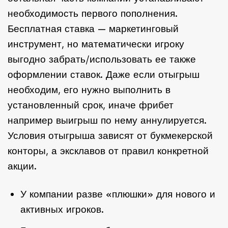
необходимость первого пополнения.
Бесплатная ставка — маркетинговый
инструмент, но математически игроку
выгодно забрать/использовать ее также
оформлении ставок. Даже если отыгрыш
необходим, его нужно выполнить в
установленный срок, иначе фрибет
например выигрыш по нему аннулируется.
Условия отыгрыша зависят от букмекерской
конторы, а эксклавов от правил конкретной
акции.
У компании разве «плюшки» для нового и
активных игроков.