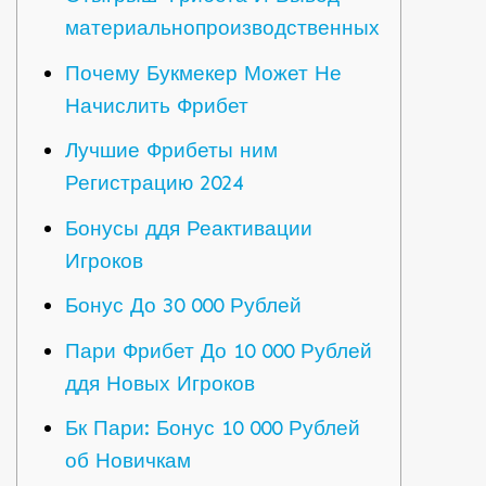
материальнопроизводственных
Почему Букмекер Может Не
Начислить Фрибет
Лучшие Фрибеты ним
Регистрацию 2024
Бонусы ддя Реактивации
Игроков
Бонус До 30 000 Рублей
Пари Фрибет До 10 000 Рублей
ддя Новых Игроков
Бк Пари: Бонус 10 000 Рублей
об Новичкам