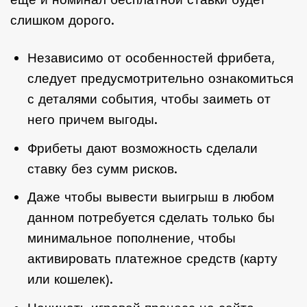
слишком дорого.
Независимо от особенностей фрибета,
следует предусмотрительно ознакомиться
с деталями события, чтобы заиметь от
него причем выгоды.
Фрибеты дают возможность сделали
ставку без сумм рисков.
Даже чтобы вывести выигрыш в любом
данном потребуется сделать только бы
минимальное пополнение, чтобы
активировать платежное средств (карту
или кошелек).