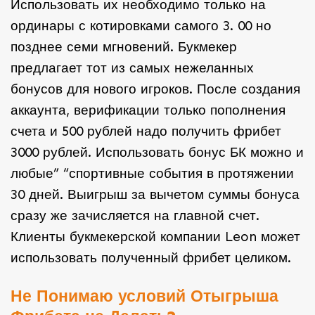
Использовать их необходимо только на
ординары с котировками самого 3. 00 но
позднее семи мгновений. Букмекер
предлагает тот из самых нежеланных
бонусов для нового игроков. После создания
аккаунта, верификации только пополнения
счета и 500 рублей надо получить фрибет
3000 рублей. Использовать бонус БК можно и
любые” “спортивные события в протяжении
30 дней. Выигрыш за вычетом суммы бонуса
сразу же зачисляется на главной счет.
Клиенты букмекерской компании Leon может
использовать полученный фрибет целиком.
Не Понимаю условий Отыгрыша