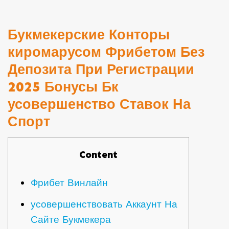
Букмекерские Конторы
киромарусом Фрибетом Без
Депозита При Регистрации
2025 Бонусы Бк
усовершенство Ставок На
Спорт
Content
Фрибет Винлайн
усовершенствовать Аккаунт На
Сайте Букмекера