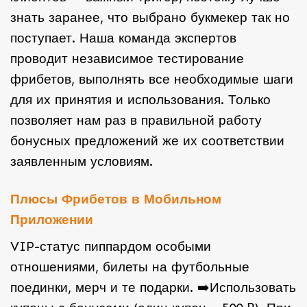
знать заранее, что выбрано букмекер так но
поступает. Наша команда экспертов
проводит независимое тестирование
фрибетов, выполнять все необходимые шаги
для их принятия и использования. Только
позволяет нам раз в правильной работу
бонусных предложений же их соответствии
заявленным условиям.
Плюсы Фрибетов в Мобильном
Приложении
VIP-статус пиппардом особыми
отношениями, билеты на футбольные
поединки, мерч и те подарки. ➡️Использовать