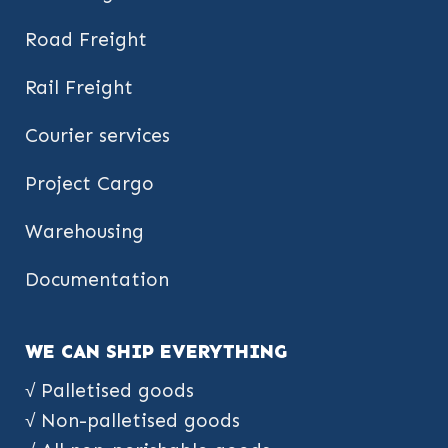
Road Freight
Rail Freight
Courier services
Project Cargo
Warehousing
Documentation
WE CAN SHIP EVERYTHING
√ Palletised goods
√ Non-palletised goods