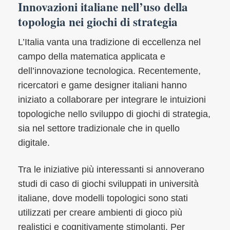
Innovazioni italiane nell’uso della
topologia nei giochi di strategia
L’Italia vanta una tradizione di eccellenza nel
campo della matematica applicata e
dell’innovazione tecnologica. Recentemente,
ricercatori e game designer italiani hanno
iniziato a collaborare per integrare le intuizioni
topologiche nello sviluppo di giochi di strategia,
sia nel settore tradizionale che in quello
digitale.
Tra le iniziative più interessanti si annoverano
studi di caso di giochi sviluppati in università
italiane, dove modelli topologici sono stati
utilizzati per creare ambienti di gioco più
realistici e cognitivamente stimolanti. Per