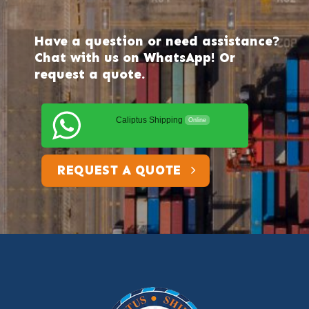
Have a question or need assistance?
Chat with us on WhatsApp! Or
request a quote.
Caliptus Shipping
Online
REQUEST A QUOTE