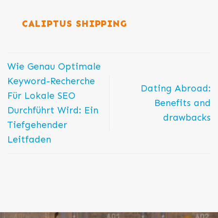
CALIPTUS SHIPPING
Wie Genau Optimale
Keyword-Recherche
Dating Abroad:
Für Lokale SEO
Benefits and
Durchführt Wird: Ein
drawbacks
Tiefgehender
Leitfaden