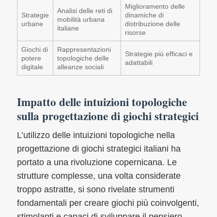
Miglioramento delle
Analisi delle reti di
Strategie
dinamiche di
mobilità urbana
urbane
distribuzione delle
italiane
risorse
Giochi di
Rappresentazioni
Strategie più efficaci e
potere
topologiche delle
adattabili
digitale
alleanze sociali
Impatto delle intuizioni topologiche
sulla progettazione di giochi strategici
L’utilizzo delle intuizioni topologiche nella
progettazione di giochi strategici italiani ha
portato a una rivoluzione copernicana. Le
strutture complesse, una volta considerate
troppo astratte, si sono rivelate strumenti
fondamentali per creare giochi più coinvolgenti,
stimolanti e capaci di sviluppare il pensiero