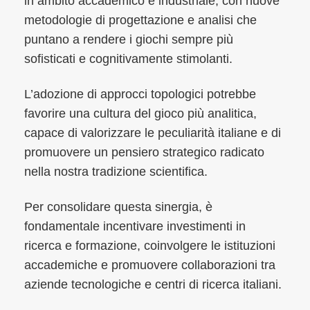
in ambito accademico e industriale, con nuove
metodologie di progettazione e analisi che
puntano a rendere i giochi sempre più
sofisticati e cognitivamente stimolanti.
L’adozione di approcci topologici potrebbe
favorire una cultura del gioco più analitica,
capace di valorizzare le peculiarità italiane e di
promuovere un pensiero strategico radicato
nella nostra tradizione scientifica.
Per consolidare questa sinergia, è
fondamentale incentivare investimenti in
ricerca e formazione, coinvolgere le istituzioni
accademiche e promuovere collaborazioni tra
aziende tecnologiche e centri di ricerca italiani.