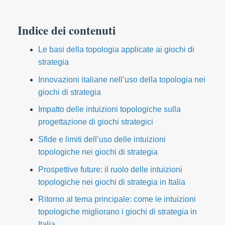
Indice dei contenuti
Le basi della topologia applicate ai giochi di
strategia
Innovazioni italiane nell’uso della topologia nei
giochi di strategia
Impatto delle intuizioni topologiche sulla
progettazione di giochi strategici
Sfide e limiti dell’uso delle intuizioni
topologiche nei giochi di strategia
Prospettive future: il ruolo delle intuizioni
topologiche nei giochi di strategia in Italia
Ritorno al tema principale: come le intuizioni
topologiche migliorano i giochi di strategia in
Italia