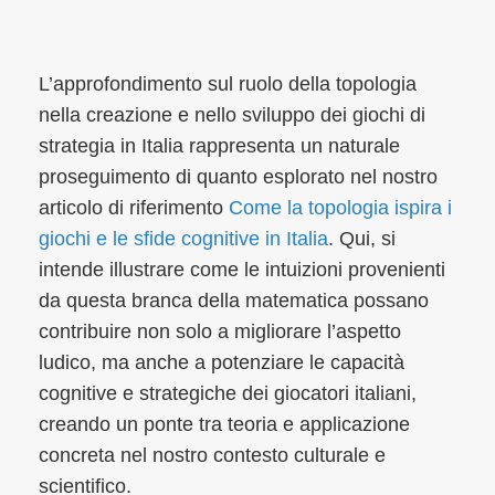
L’approfondimento sul ruolo della topologia
nella creazione e nello sviluppo dei giochi di
strategia in Italia rappresenta un naturale
proseguimento di quanto esplorato nel nostro
articolo di riferimento
Come la topologia ispira i
giochi e le sfide cognitive in Italia
. Qui, si
intende illustrare come le intuizioni provenienti
da questa branca della matematica possano
contribuire non solo a migliorare l’aspetto
ludico, ma anche a potenziare le capacità
cognitive e strategiche dei giocatori italiani,
creando un ponte tra teoria e applicazione
concreta nel nostro contesto culturale e
scientifico.