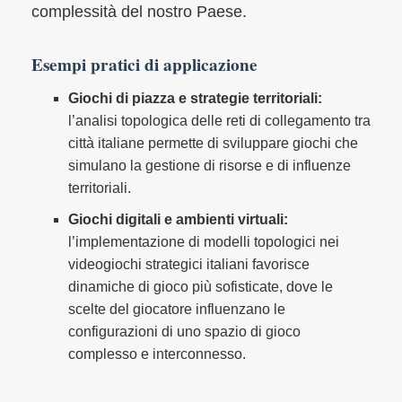
complessità del nostro Paese.
Esempi pratici di applicazione
Giochi di piazza e strategie territoriali:
l’analisi topologica delle reti di collegamento tra
città italiane permette di sviluppare giochi che
simulano la gestione di risorse e di influenze
territoriali.
Giochi digitali e ambienti virtuali:
l’implementazione di modelli topologici nei
videogiochi strategici italiani favorisce
dinamiche di gioco più sofisticate, dove le
scelte del giocatore influenzano le
configurazioni di uno spazio di gioco
complesso e interconnesso.