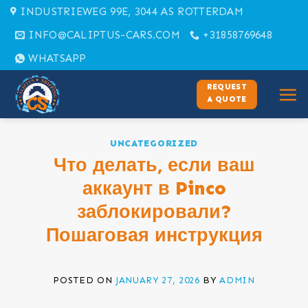
Skip
INDUSTRIEWEG 99E, 3044 AS ROTTERDAM
to
INFO@CALIPTUS-CARS.COM
+31858769648
content
WHATSAPP
REQUEST
A QUOTE
UNCATEGORIZED
Что делать, если ваш
аккаунт в Pinco
заблокировали?
Пошаговая инструкция
POSTED ON
JANUARY 27, 2026
BY
ADMIN