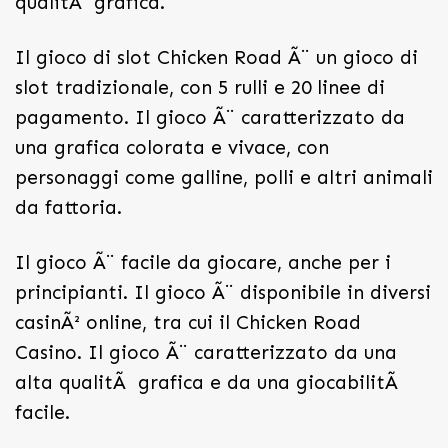
qualitÃ grafica.
Il gioco di slot Chicken Road Ã¨ un gioco di
slot tradizionale, con 5 rulli e 20 linee di
pagamento. Il gioco Ã¨ caratterizzato da
una grafica colorata e vivace, con
personaggi come galline, polli e altri animali
da fattoria.
Il gioco Ã¨ facile da giocare, anche per i
principianti. Il gioco Ã¨ disponibile in diversi
casinÃ² online, tra cui il Chicken Road
Casino. Il gioco Ã¨ caratterizzato da una
alta qualitÃ grafica e da una giocabilitÃ
facile.