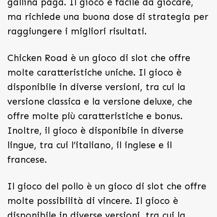
gallina paga. Il gioco è facile da giocare,
ma richiede una buona dose di strategia per
raggiungere i migliori risultati.
Chicken Road è un gioco di slot che offre
molte caratteristiche uniche. Il gioco è
disponibile in diverse versioni, tra cui la
versione classica e la versione deluxe, che
offre molte più caratteristiche e bonus.
Inoltre, il gioco è disponibile in diverse
lingue, tra cui l’italiano, il inglese e il
francese.
Il gioco del pollo è un gioco di slot che offre
molte possibilità di vincere. Il gioco è
disponibile in diverse versioni, tra cui la