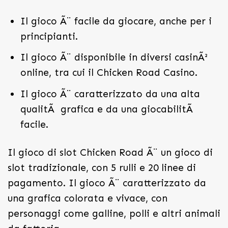
Il gioco Ã¨ facile da giocare, anche per i
principianti.
Il gioco Ã¨ disponibile in diversi casinÃ²
online, tra cui il Chicken Road Casino.
Il gioco Ã¨ caratterizzato da una alta
qualitÃ grafica e da una giocabilitÃ
facile.
Il gioco di slot Chicken Road Ã¨ un gioco di
slot tradizionale, con 5 rulli e 20 linee di
pagamento. Il gioco Ã¨ caratterizzato da
una grafica colorata e vivace, con
personaggi come galline, polli e altri animali