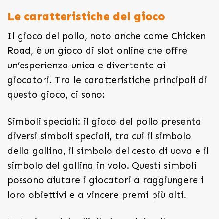
Le caratteristiche del gioco
Il gioco del pollo, noto anche come Chicken
Road, è un gioco di slot online che offre
un’esperienza unica e divertente ai
giocatori. Tra le caratteristiche principali di
questo gioco, ci sono:
Simboli speciali: il gioco del pollo presenta
diversi simboli speciali, tra cui il simbolo
della gallina, il simbolo del cesto di uova e il
simbolo del gallina in volo. Questi simboli
possono aiutare i giocatori a raggiungere i
loro obiettivi e a vincere premi più alti.