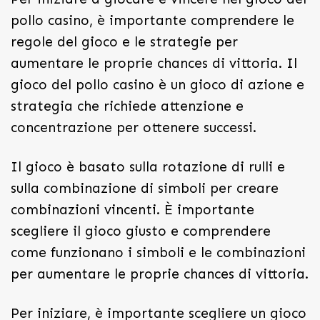
pollo casino, è importante comprendere le
regole del gioco e le strategie per
aumentare le proprie chances di vittoria. Il
gioco del pollo casino è un gioco di azione e
strategia che richiede attenzione e
concentrazione per ottenere successi.
Il gioco è basato sulla rotazione di rulli e
sulla combinazione di simboli per creare
combinazioni vincenti. È importante
scegliere il gioco giusto e comprendere
come funzionano i simboli e le combinazioni
per aumentare le proprie chances di vittoria.
Per iniziare, è importante scegliere un gioco