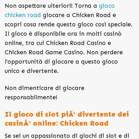
Non aspettare ulteriori! Torna a
gioco
chicken road
giocare a Chicken Road e
scopri cosa rende questo gioco così speciale.
Il gioco è disponibile ora in molti casinò
online, tra cui Chicken Road Casino e
Chicken Road Game Casino. Non perdere
l’opportunità di giocare a questo gioco
unico e divertente.
Non dimenticare di giocare
responsabilmente!
Il gioco di slot piÃ¹ divertente dei
casinÃ² online: Chicken Road
Se sei un appassionato di giochi di slot e di