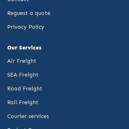
Reguest a quote
Privacy Policy
Our Services
Air Freight
SEA Freight
Road Freight
Rail Freight
Courier services