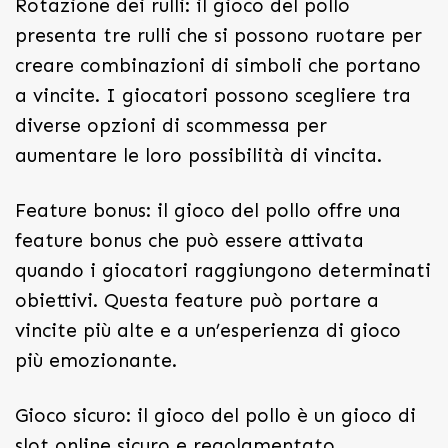
Rotazione dei rulli: il gioco del pollo
presenta tre rulli che si possono ruotare per
creare combinazioni di simboli che portano
a vincite. I giocatori possono scegliere tra
diverse opzioni di scommessa per
aumentare le loro possibilità di vincita.
Feature bonus: il gioco del pollo offre una
feature bonus che può essere attivata
quando i giocatori raggiungono determinati
obiettivi. Questa feature può portare a
vincite più alte e a un’esperienza di gioco
più emozionante.
Gioco sicuro: il gioco del pollo è un gioco di
slot online sicuro e regolamentato,