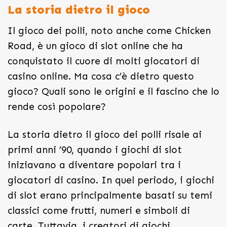
La storia dietro il gioco
Il gioco dei polli, noto anche come Chicken
Road, è un gioco di slot online che ha
conquistato il cuore di molti giocatori di
casino online. Ma cosa c’è dietro questo
gioco? Quali sono le origini e il fascino che lo
rende così popolare?
La storia dietro il gioco dei polli risale ai
primi anni ’90, quando i giochi di slot
iniziavano a diventare popolari tra i
giocatori di casino. In quel periodo, i giochi
di slot erano principalmente basati su temi
classici come frutti, numeri e simboli di
carte. Tuttavia, i creatori di giochi