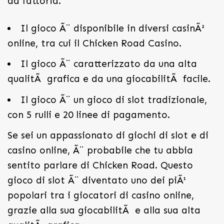
da fattoria.
Il gioco Ã¨ disponibile in diversi casinÃ²
online, tra cui il Chicken Road Casino.
Il gioco Ã¨ caratterizzato da una alta
qualitÃ grafica e da una giocabilitÃ facile.
Il gioco Ã¨ un gioco di slot tradizionale,
con 5 rulli e 20 linee di pagamento.
Se sei un appassionato di giochi di slot e di
casino online, Ã¨ probabile che tu abbia
sentito parlare di Chicken Road. Questo
gioco di slot Ã¨ diventato uno dei piÃ¹
popolari tra i giocatori di casino online,
grazie alla sua giocabilitÃ e alla sua alta