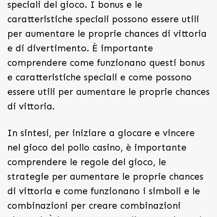
speciali del gioco. I bonus e le
caratteristiche speciali possono essere utili
per aumentare le proprie chances di vittoria
e di divertimento. È importante
comprendere come funzionano questi bonus
e caratteristiche speciali e come possono
essere utili per aumentare le proprie chances
di vittoria.
In sintesi, per iniziare a giocare e vincere
nel gioco del pollo casino, è importante
comprendere le regole del gioco, le
strategie per aumentare le proprie chances
di vittoria e come funzionano i simboli e le
combinazioni per creare combinazioni