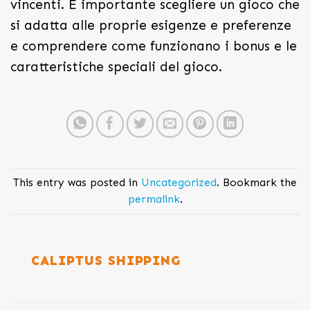
vincenti. È importante scegliere un gioco che
si adatta alle proprie esigenze e preferenze
e comprendere come funzionano i bonus e le
caratteristiche speciali del gioco.
This entry was posted in
Uncategorized
. Bookmark the
permalink
.
CALIPTUS SHIPPING