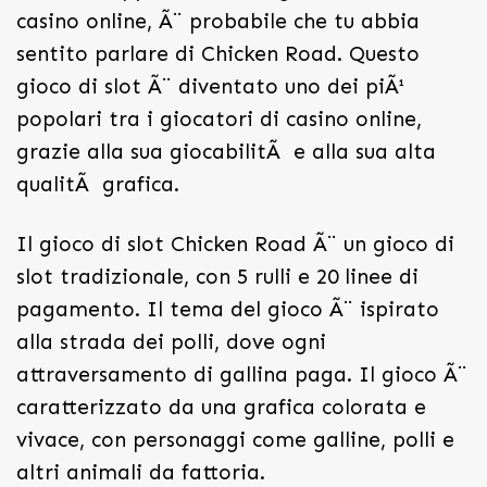
casino online, Ã¨ probabile che tu abbia
sentito parlare di Chicken Road. Questo
gioco di slot Ã¨ diventato uno dei piÃ¹
popolari tra i giocatori di casino online,
grazie alla sua giocabilitÃ e alla sua alta
qualitÃ grafica.
Il gioco di slot Chicken Road Ã¨ un gioco di
slot tradizionale, con 5 rulli e 20 linee di
pagamento. Il tema del gioco Ã¨ ispirato
alla strada dei polli, dove ogni
attraversamento di gallina paga. Il gioco Ã¨
caratterizzato da una grafica colorata e
vivace, con personaggi come galline, polli e
altri animali da fattoria.