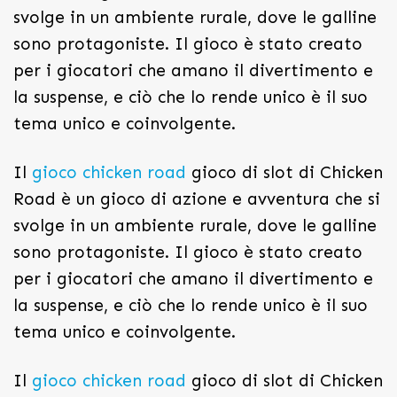
svolge in un ambiente rurale, dove le galline
sono protagoniste. Il gioco è stato creato
per i giocatori che amano il divertimento e
la suspense, e ciò che lo rende unico è il suo
tema unico e coinvolgente.
Il
gioco chicken road
gioco di slot di Chicken
Road è un gioco di azione e avventura che si
svolge in un ambiente rurale, dove le galline
sono protagoniste. Il gioco è stato creato
per i giocatori che amano il divertimento e
la suspense, e ciò che lo rende unico è il suo
tema unico e coinvolgente.
Il
gioco chicken road
gioco di slot di Chicken