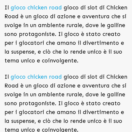
Il
gioco chicken road
gioco di slot di Chicken
Road è un gioco di azione e avventura che si
svolge in un ambiente rurale, dove le galline
sono protagoniste. Il gioco è stato creato
per i giocatori che amano il divertimento e
la suspense, e ciò che lo rende unico è il suo
tema unico e coinvolgente.
Il
gioco chicken road
gioco di slot di Chicken
Road è un gioco di azione e avventura che si
svolge in un ambiente rurale, dove le galline
sono protagoniste. Il gioco è stato creato
per i giocatori che amano il divertimento e
la suspense, e ciò che lo rende unico è il suo
tema unico e coinvolgente.