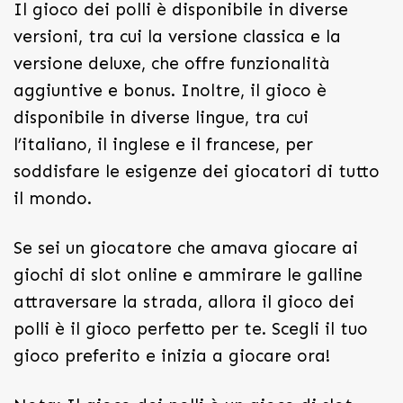
Il gioco dei polli è disponibile in diverse
versioni, tra cui la versione classica e la
versione deluxe, che offre funzionalità
aggiuntive e bonus. Inoltre, il gioco è
disponibile in diverse lingue, tra cui
l’italiano, il inglese e il francese, per
soddisfare le esigenze dei giocatori di tutto
il mondo.
Se sei un giocatore che amava giocare ai
giochi di slot online e ammirare le galline
attraversare la strada, allora il gioco dei
polli è il gioco perfetto per te. Scegli il tuo
gioco preferito e inizia a giocare ora!