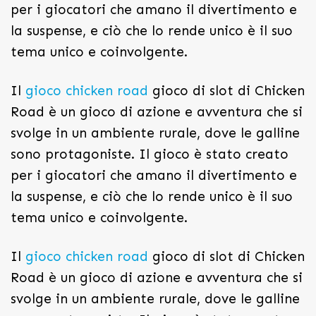
per i giocatori che amano il divertimento e
la suspense, e ciò che lo rende unico è il suo
tema unico e coinvolgente.
Il
gioco chicken road
gioco di slot di Chicken
Road è un gioco di azione e avventura che si
svolge in un ambiente rurale, dove le galline
sono protagoniste. Il gioco è stato creato
per i giocatori che amano il divertimento e
la suspense, e ciò che lo rende unico è il suo
tema unico e coinvolgente.
Il
gioco chicken road
gioco di slot di Chicken
Road è un gioco di azione e avventura che si
svolge in un ambiente rurale, dove le galline