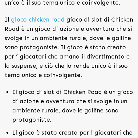
unico è il suo tema unico e coinvolgente.
Il
gioco chicken road
gioco di slot di Chicken
Road è un gioco di azione e avventura che si
svolge in un ambiente rurale, dove le galline
sono protagoniste. Il gioco è stato creato
per i giocatori che amano il divertimento e
la suspense, e ciò che lo rende unico è il suo
tema unico e coinvolgente.
Il gioco di slot di Chicken Road è un gioco
di azione e avventura che si svolge in un
ambiente rurale, dove le galline sono
protagoniste.
Il gioco è stato creato per i giocatori che