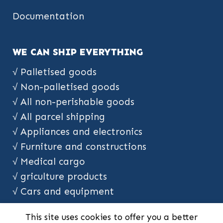
Documentation
WE CAN SHIP EVERYTHING
√ Palletised goods
√ Non-palletised goods
√ All non-perishable goods
√ All parcel shipping
√ Appliances and electronics
√ Furniture and constructions
√ Medical cargo
√ griculture products
√ Cars and equipment
This site uses cookies to offer you a better