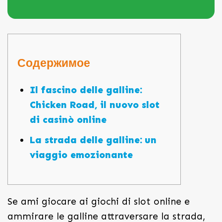
Содержимое
Il fascino delle galline:
Chicken Road, il nuovo slot
di casinò online
La strada delle galline: un
viaggio emozionante
Se ami giocare ai giochi di slot online e
ammirare le galline attraversare la strada,