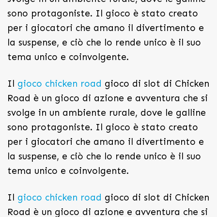
sono protagoniste. Il gioco è stato creato
per i giocatori che amano il divertimento e
la suspense, e ciò che lo rende unico è il suo
tema unico e coinvolgente.
Il
gioco chicken road
gioco di slot di Chicken
Road è un gioco di azione e avventura che si
svolge in un ambiente rurale, dove le galline
sono protagoniste. Il gioco è stato creato
per i giocatori che amano il divertimento e
la suspense, e ciò che lo rende unico è il suo
tema unico e coinvolgente.
Il
gioco chicken road
gioco di slot di Chicken
Road è un gioco di azione e avventura che si