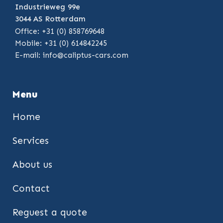
Industrieweg 99e
3044 AS Rotterdam
Office: +31 (0) 858769648
Mobile: +31 (0) 614842245
E-mail:
info@caliptus-cars.com
Menu
Home
Services
About us
Contact
Reguest a quote