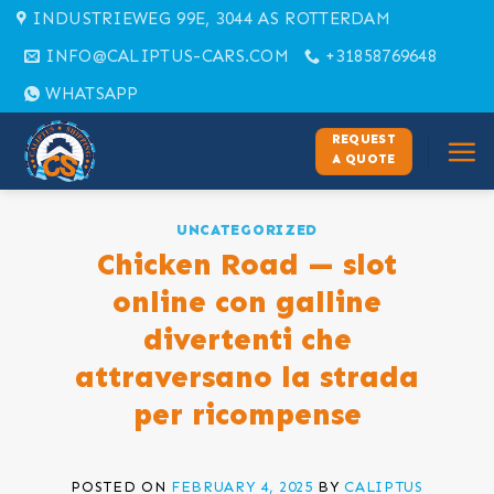
Skip
INDUSTRIEWEG 99E, 3044 AS ROTTERDAM
to
INFO@CALIPTUS-CARS.COM
+31858769648
content
WHATSAPP
REQUEST
A QUOTE
UNCATEGORIZED
Chicken Road — slot
online con galline
divertenti che
attraversano la strada
per ricompense
POSTED ON
FEBRUARY 4, 2025
BY
CALIPTUS