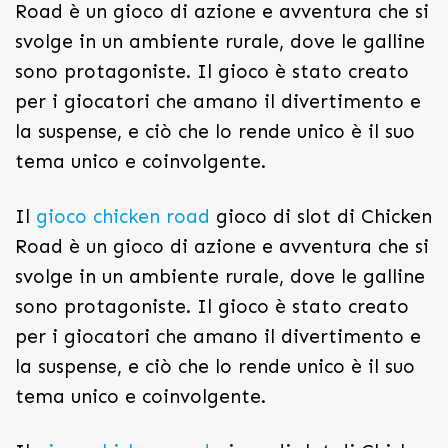
Road è un gioco di azione e avventura che si
svolge in un ambiente rurale, dove le galline
sono protagoniste. Il gioco è stato creato
per i giocatori che amano il divertimento e
la suspense, e ciò che lo rende unico è il suo
tema unico e coinvolgente.
Il
gioco chicken road
gioco di slot di Chicken
Road è un gioco di azione e avventura che si
svolge in un ambiente rurale, dove le galline
sono protagoniste. Il gioco è stato creato
per i giocatori che amano il divertimento e
la suspense, e ciò che lo rende unico è il suo
tema unico e coinvolgente.