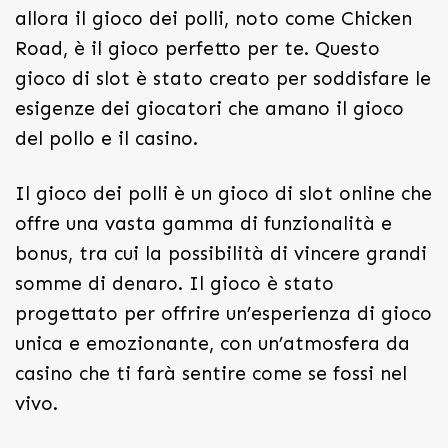
allora il gioco dei polli, noto come Chicken
Road, è il gioco perfetto per te. Questo
gioco di slot è stato creato per soddisfare le
esigenze dei giocatori che amano il gioco
del pollo e il casino.
Il gioco dei polli è un gioco di slot online che
offre una vasta gamma di funzionalità e
bonus, tra cui la possibilità di vincere grandi
somme di denaro. Il gioco è stato
progettato per offrire un’esperienza di gioco
unica e emozionante, con un’atmosfera da
casino che ti farà sentire come se fossi nel
vivo.