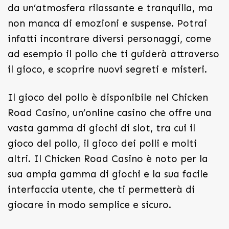
da un’atmosfera rilassante e tranquilla, ma
non manca di emozioni e suspense. Potrai
infatti incontrare diversi personaggi, come
ad esempio il pollo che ti guiderà attraverso
il gioco, e scoprire nuovi segreti e misteri.
Il gioco del pollo è disponibile nel Chicken
Road Casino, un’online casino che offre una
vasta gamma di giochi di slot, tra cui il
gioco del pollo, il gioco dei polli e molti
altri. Il Chicken Road Casino è noto per la
sua ampia gamma di giochi e la sua facile
interfaccia utente, che ti permetterà di
giocare in modo semplice e sicuro.